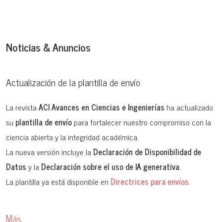
ISSNe:
2528-7788
ISSN:
1390-5384
Noticias & Anuncios
Editorial:
USFQ PRESS
Actualización de la plantilla de envío
La revista
ACI Avances en Ciencias e Ingenierías
ha actualizado
su
plantilla de envío
para fortalecer nuestro compromiso con la
ciencia abierta y la integridad académica.
La nueva versión incluye la
Declaración de Disponibilidad de
Datos
y la
Declaración sobre el uso de IA generativa
.
La plantilla ya está disponible en
Directrices para envíos
.
Más…