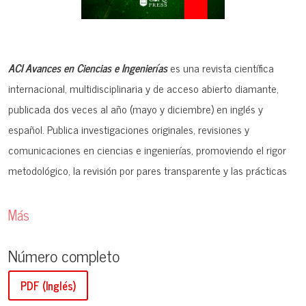
ACI Avances en Ciencias e Ingenierías
es una revista científica
internacional, multidisciplinaria y de acceso abierto diamante,
publicada dos veces al año (mayo y diciembre) en inglés y
español. Publica investigaciones originales, revisiones y
comunicaciones en ciencias e ingenierías, promoviendo el rigor
metodológico, la revisión por pares transparente y las prácticas
de ciencia abierta. La revista prioriza contribuciones
interdisciplinarias en áreas STEM y busca ampliar el intercambio
Más
internacional de conocimiento con mayor impacto social.
Número completo
Antes del envío, los autores deben verificar que su manuscrito
PDF (Inglés)
esté alineado con el
enfoque y alcance
de la revista.