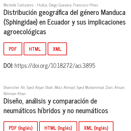
Michelle Cañizares - Huilca, Diego Guevara, Francisco Piñas
Distribución geográfica del género Manduca
(Sphingidae) en Ecuador y sus implicaciones
agroecológicas
PDF
HTML
XML
DOI:
https://doi.org/10.18272/aci.3895
Shamsher Ali, Syed Aliyar Shah, Moiz Ahmad, Syed Muhammad Zain, Ahsan
Rehman Khan
Diseño, análisis y comparación de
neumáticos
híbridos y no neumáticos
PDF (Inglés)
HTML (Inglés)
XML (Inglés)