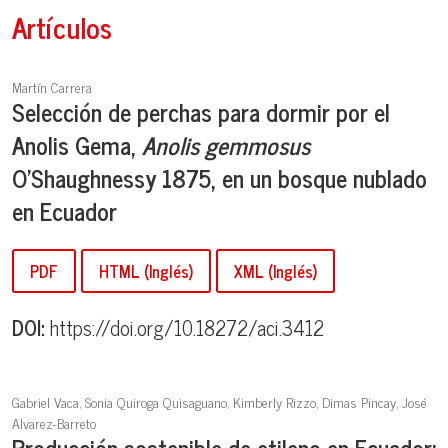
Artículos
Martín Carrera
Selección de perchas para dormir por el
Anolis Gema,
Anolis gemmosus
O'Shaughnessy 1875, en un bosque nublado
en Ecuador
PDF
HTML (Inglés)
XML (Inglés)
DOI:
https://doi.org/10.18272/aci.3412
Gabriel Vaca, Sonia Quiroga Quisaguano, Kimberly Rizzo, Dimas Pincay, José
Alvarez-Barreto
Producción sostenible de etileno en Ecuador: