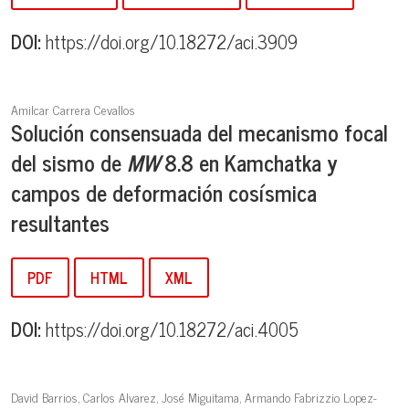
DOI:
https://doi.org/10.18272/aci.3909
Amilcar Carrera Cevallos
Solución consensuada del mecanismo focal
del sismo de
M
W
8.8 en Kamchatka y
campos de deformación cosísmica
resultantes
PDF
HTML
XML
DOI:
https://doi.org/10.18272/aci.4005
David Barrios, Carlos Alvarez, José Miguitama, Armando Fabrizzio Lopez-