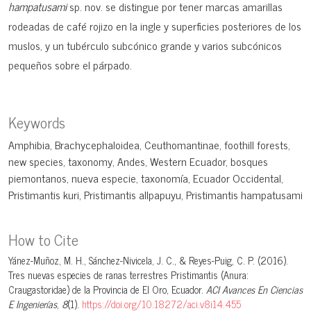
hampatusami
sp. nov. se distingue por tener marcas amarillas
rodeadas de café rojizo en la ingle y superficies posteriores de los
muslos, y un tubérculo subcónico grande y varios subcónicos
pequeños sobre el párpado.
Keywords
Amphibia
Brachycephaloidea
Ceuthomantinae
foothill forests
new species
taxonomy
Andes
Western Ecuador
bosques
piemontanos
nueva especie
taxonomía
Ecuador Occidental
Pristimantis kuri
Pristimantis allpapuyu
Pristimantis hampatusami
How to Cite
Yánez-Muñoz, M. H., Sánchez-Nivicela, J. C., & Reyes-Puig, C. P. (2016).
Tres nuevas especies de ranas terrestres Pristimantis (Anura:
Craugastoridae) de la Provincia de El Oro, Ecuador.
ACI Avances En Ciencias
E Ingenierías
,
8
(1).
https://doi.org/10.18272/aci.v8i14.455