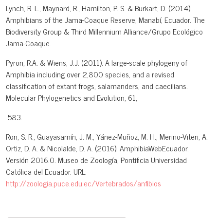
Lynch, R. L., Maynard, R., Hamilton, P. S. & Burkart, D. (2014).
Amphibians of the Jama-Coaque Reserve, Manabí, Ecuador. The
Biodiversity Group & Third Millennium Alliance/Grupo Ecológico
Jama-Coaque.
Pyron, R.A. & Wiens, J.J. (2011). A large-scale phylogeny of
Amphibia including over 2,800 species, and a revised
classification of extant frogs, salamanders, and caecilians.
Molecular Phylogenetics and Evolution, 61,
-583.
Ron, S. R., Guayasamín, J. M., Yánez-Muñoz, M. H., Merino-Viteri, A.
Ortiz, D. A. & Nicolalde, D. A. (2016). AmphibiaWebEcuador.
Versión 2016.0. Museo de Zoología, Pontificia Universidad
Católica del Ecuador. URL:
http://zoologia.puce.edu.ec/Vertebrados/anfibios