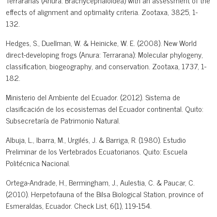
Terraranas (Anura: Brachycephaloidea) with an assessment of the
effects of alignment and optimality criteria. Zootaxa, 3825, 1-
132.
Hedges, S., Duellman, W. & Heinicke, W. E. (2008). New World
direct-developing frogs (Anura: Terrarana): Molecular phylogeny,
classification, biogeography, and conservation. Zootaxa, 1737, 1-
182.
Ministerio del Ambiente del Ecuador. (2012). Sistema de
clasificación de los ecosistemas del Ecuador continental. Quito:
Subsecretaría de Patrimonio Natural.
Albuja, L., Ibarra, M., Urgilés, J. & Barriga, R. (1980). Estudio
Preliminar de los Vertebrados Ecuatorianos. Quito: Escuela
Politécnica Nacional.
Ortega-Andrade, H., Bermingham, J., Aulestia, C. & Paucar, C.
(2010). Herpetofauna of the Bilsa Biological Station, province of
Esmeraldas, Ecuador. Check List, 6(1), 119-154.