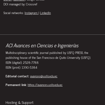
DOI managed by: Crossref
Social networks:
Instagram
|
LinkedIn
ACI Avances en Ciencias e Ingenierías
Multidisciplinary scientific journal published by USFQ PRESS, the
publishing house of the San Francisco de Quito University (USFQ).
ISSN (digital): 2528-7788
ISSN (print): 1390-5384
Editorial contact:
avances@usfq.edu.ec
Permanent link:
https://avances.usfq.edu.ec
Hosting & Support: