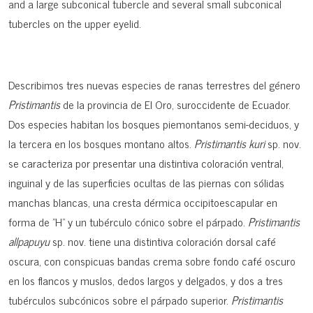
and a large subconical tubercle and several small subconical
tubercles on the upper eyelid.
Describimos tres nuevas especies de ranas terrestres del género
Pristimantis
de la provincia de El Oro, suroccidente de Ecuador.
Dos especies habitan los bosques piemontanos semi-deciduos, y
la tercera en los bosques montano altos.
Pristimantis kuri
sp. nov.
se caracteriza por presentar una distintiva coloración ventral,
inguinal y de las superficies ocultas de las piernas con sólidas
manchas blancas, una cresta dérmica occipitoescapular en
forma de "H" y un tubérculo cónico sobre el párpado.
Pristimantis
allpapuyu
sp. nov. tiene una distintiva coloración dorsal café
oscura, con conspicuas bandas crema sobre fondo café oscuro
en los flancos y muslos, dedos largos y delgados, y dos a tres
tubérculos subcónicos sobre el párpado superior.
Pristimantis