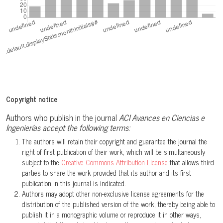
Salomón Ramírez Jaramillo, Carolina Pilar Reyes-Puig, Diego
Batallas, Mario Humberto Yánez-Muñoz
(2018)
Ranas terrestres en los ecosistemas surandinos de Ecuador
IV: Una nueva especie de Pristimantis (Anura:
Strabomantidae) de los páramos sur del Parque Nacional
Sangay.
ACI Avances en Ciencias e Ingenierías, 10(1).
10.18272/aci.v10i1.841
Copyright notice
Juan C. Sánchez-Nivicela, Diana Székely, Luis A. Salagaje M.,
Authors who publish in the journal
ACI Avances en Ciencias e
Nicolás Astudillo-Abad, Jaime Culebras, Ernesto Arbeláez Ortiz,
Ingenierías accept the following terms:
Paul Székely
(2024)
The authors will retain their copyright and guarantee the journal the
One hundred years of solitude: The rediscovery of
right of first publication of their work, which will be simultaneously
Pristimantis ruidus (Anura, Strabomantidae) in the southern
subject to the
Creative Commons Attribution License
that allows third
Andes, Ecuador and its phylogenetic relationships.
parties to share the work provided that its author and its first
Zoosystematics and Evolution, 100(3), 1107.
publication in this journal is indicated.
Authors may adopt other non-exclusive license agreements for the
10.3897/zse.100.119662
distribution of the published version of the work, thereby being able to
publish it in a monographic volume or reproduce it in other ways,