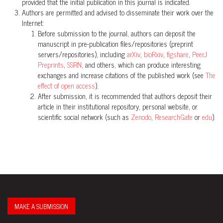
provided that the initial publication in this journal is indicated.
Authors are permitted and advised to disseminate their work over the
Internet:
Before submission to the journal, authors can deposit the
manuscript in pre-publication files/repositories (preprint
servers/repositories), including
arXiv
,
bioRxiv
,
figshare
,
PeerJ
Preprints
,
SSRN
, and others, which can produce interesting
exchanges and increase citations of the published work (see
The
effect of open access
).
After submission, it is recommended that authors deposit their
article in their institutional repository, personal website, or
scientific social network (such as
Zenodo
,
ResearchGate
or
edu
).
MAKE A SUBMISSION