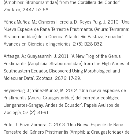
(Amphibia: Strabomantidae) from the Cordillera del Condor".
Zootaxa, 2447: 53-68.
Yánez-Muñoz, M.; Cisneros-Heredia, D.; Reyes-Puig, J. 2010. "Una
Nueva Especie de Rana Terrestre Pristimantis (Anura: Terrarana:
Strabomantidae) de la Cuenca Alta del Río Pastaza, Ecuador".
Avances en Ciencias e Ingenierías, 2 (3): B28-B32.
Arteaga, A.; Guayasamín, J. 2011. "A New Frog of the Genus
Pristimantis (Amphibia: Strabomantidae) from the High Andes of
Southeastern Ecuador, Discovered Using Morphological and
Molecular Data". Zootaxa, 2876: 17-29.
Reyes-Puig, J.; Yánez-Muñoz, M. 2012. "Una nueva especies de
Pristimantis (Anura: Craugastoridae) del corredor ecológico
Llanganates-Sangay, Andes de Ecuador". Papeís Avulsos de
Zoología, 52 (2): 81-91.
Brito, J.; Pozo-Zamora, G. 2013. "Una Nueva Especie de Rana
Terrestre del Género Pristimantis (Amphibia: Craugastoridae), de