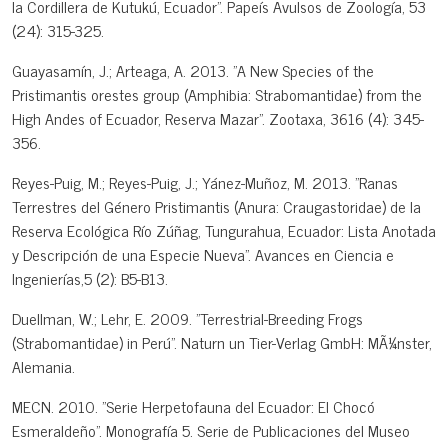
la Cordillera de Kutukú, Ecuador". Papeís Avulsos de Zoología, 53
(24): 315-325.
Guayasamín, J.; Arteaga, A. 2013. "A New Species of the
Pristimantis orestes group (Amphibia: Strabomantidae) from the
High Andes of Ecuador, Reserva Mazar". Zootaxa, 3616 (4): 345-
356.
Reyes-Puig, M.; Reyes-Puig, J.; Yánez-Muñoz, M. 2013. "Ranas
Terrestres del Género Pristimantis (Anura: Craugastoridae) de la
Reserva Ecológica Río Zúñag, Tungurahua, Ecuador: Lista Anotada
y Descripción de una Especie Nueva". Avances en Ciencia e
Ingenierías,5 (2): B5-B13.
Duellman, W.; Lehr, E. 2009. "Terrestrial-Breeding Frogs
(Strabomantidae) in Perú". Naturn un Tier-Verlag GmbH: MÃ¼nster,
Alemania.
MECN. 2010. "Serie Herpetofauna del Ecuador: El Chocó
Esmeraldeño". Monografía 5. Serie de Publicaciones del Museo