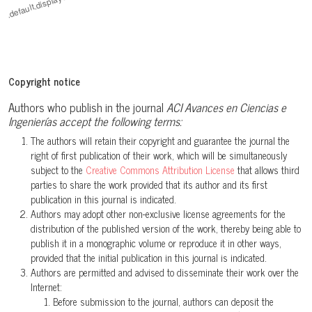
IV: Una nueva especie de Pristimantis (Anura:
Strabomantidae) de los páramos sur del Parque Nacional
Sangay.
Avances en Ciencias e Ingenierías, 10(1).
10.18272/aci.v1i1.841
Copyright notice
Authors who publish in the journal
ACI Avances en Ciencias e
Paul Székely, Diana Székely, Diego Armijos-Ojeda, Santiago
Ingenierías accept the following terms:
Hualpa-Vega, Judit Vörös
(2023)
The authors will retain their copyright and guarantee the journal the
Molecular and Morphological Assessment of Rain Frogs in
right of first publication of their work, which will be simultaneously
the Pristimantis orestes Species Group (Amphibia: Anura:
subject to the
Creative Commons Attribution License
that allows third
Strabomantidae) with the Description of Three New Cryptic
parties to share the work provided that its author and its first
Species from Southern Ecuador.
Herpetological Monographs,
publication in this journal is indicated.
Authors may adopt other non-exclusive license agreements for the
37(1).
distribution of the published version of the work, thereby being able to
10.1655/HERPMONOGRAPHS-D-22-00002
publish it in a monographic volume or reproduce it in other ways,
provided that the initial publication in this journal is indicated.
Authors are permitted and advised to disseminate their work over the
Pablo J. Venegas, Luis A. García-Ayachi, Alessandro Catenazzi
Internet:
(2021)
Before submission to the journal, authors can deposit the