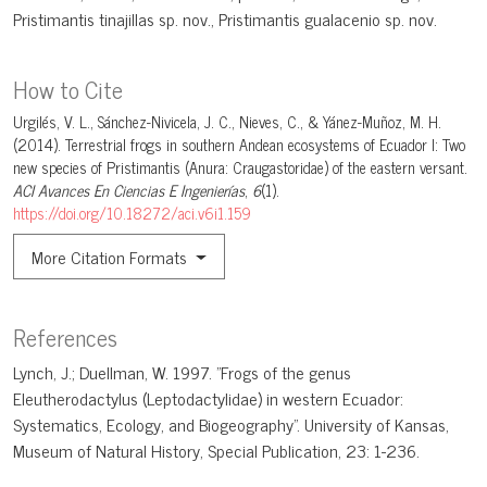
Pristimantis tinajillas sp. nov.
Pristimantis gualacenio sp. nov.
How to Cite
Urgilés, V. L., Sánchez-Nivicela, J. C., Nieves, C., & Yánez-Muñoz, M. H.
(2014). Terrestrial frogs in southern Andean ecosystems of Ecuador I: Two
new species of Pristimantis (Anura: Craugastoridae) of the eastern versant.
ACI Avances En Ciencias E Ingenierías
,
6
(1).
https://doi.org/10.18272/aci.v6i1.159
More Citation Formats
References
Lynch, J.; Duellman, W. 1997. "Frogs of the genus
Eleutherodactylus (Leptodactylidae) in western Ecuador:
Systematics, Ecology, and Biogeography". University of Kansas,
Museum of Natural History, Special Publication, 23: 1-236.