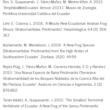
Ron, S.; Guayasamín, J.; Yánez-Muñoz, M.; Merino-Viteri, A. 2013.
"AmphibiaWebEcuador. Version 2013.1". Museo de Zoología,
Pontificia Universidad Católica del Ecuador.
Lehr, E.; Coloma, L. 2008. "A Minute New Ecuadorian Andean Frog
(Anura: Strabomantidae, Pristimantis)". Herpetologica, 64 (3): 354-
367.
Bustamante, M.; Mendelson, J. 2008. "A New Frog Species
(Strabomantidae: Pristimantis) from the High Andes of
Southeastern Ecuador". Zootaxa, 1820: 49-59.
Reyes-Puig, J.; Yánez-Muñoz, M.; Cisneros-Heredia, S. D. y Ramírez.
2010. "Una Nueva Especie de Rana Pristimantis (Terrarana:
Strabomantidae) de los Bosques Nublados de la Cuenca Alta del
Río Pastaza, Ecuador". Avances en Ciencias e Ingenierías, 2 (3):
B78-B82.
Terán-Valdéz, A.; Guayasamín, J. 2010. "The Smallest Terrestrial
Vertebrate of Ecuador: A New Frog of the Genus Pristimantis