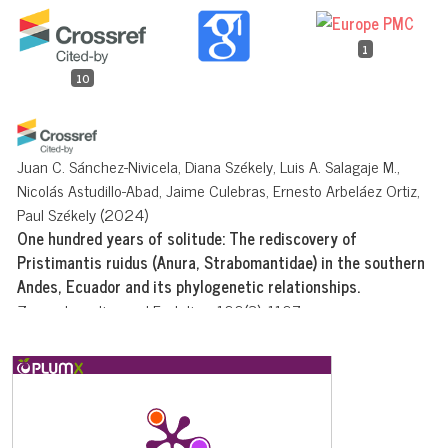
1
10
Juan C. Sánchez-Nivicela, Diana Székely, Luis A. Salagaje M.,
Nicolás Astudillo-Abad, Jaime Culebras, Ernesto Arbeláez Ortiz,
Paul Székely
(2024)
One hundred years of solitude: The rediscovery of
Pristimantis ruidus (Anura, Strabomantidae) in the southern
Andes, Ecuador and its phylogenetic relationships.
Zoosystematics and Evolution, 100(3), 1107.
10.3897/zse.100.119662
Mario H. Yánez-Muñoz, Patricia Bejarano-Muñoz, Jorge Brito M.,
Diego Batallas R.
(2014)