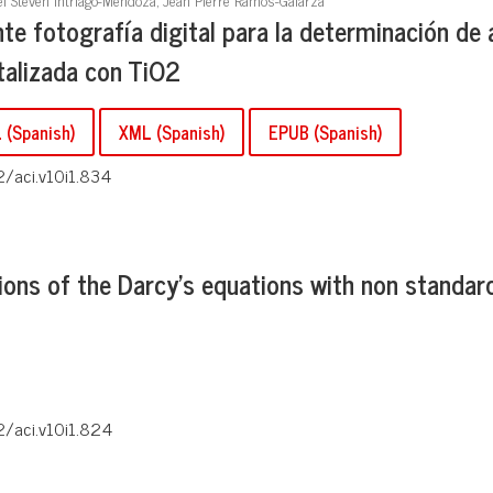
e fotografía digital para la determinación de 
talizada con TiO2
(Spanish)
XML (Spanish)
EPUB (Spanish)
2/aci.v10i1.834
tions of the Darcy's equations with non standa
2/aci.v10i1.824