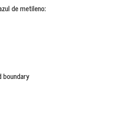
azul de metileno:
rd boundary