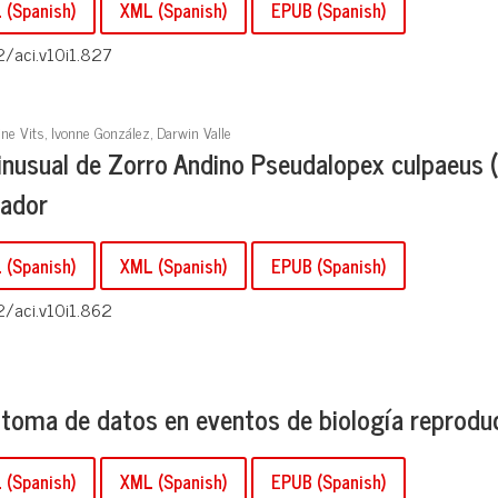
(Spanish)
XML (Spanish)
EPUB (Spanish)
2/aci.v10i1.827
e Vits, Ivonne González, Darwin Valle
 inusual de Zorro Andino Pseudalopex culpaeus (
uador
(Spanish)
XML (Spanish)
EPUB (Spanish)
2/aci.v10i1.862
 toma de datos en eventos de biología reprodu
(Spanish)
XML (Spanish)
EPUB (Spanish)