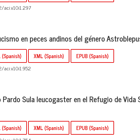
2/aci.v10i1.297
ucismo en peces andinos del género Astroblepu
(Spanish)
XML (Spanish)
EPUB (Spanish)
2/aci.v10i1.952
 Pardo Sula leucogaster en el Refugio de Vida S
(Spanish)
XML (Spanish)
EPUB (Spanish)