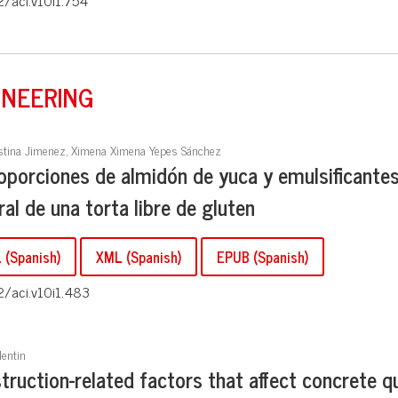
2/aci.v10i1.754
INEERING
istina Jimenez, Ximena Ximena Yepes Sánchez
roporciones de almidón de yuca y emulsificantes
l de una torta libre de gluten
(Spanish)
XML (Spanish)
EPUB (Spanish)
2/aci.v10i1.483
lentin
ruction-related factors that affect concrete qu