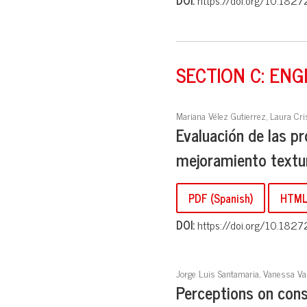
DOI:
https://doi.org/10.1827
SECTION C: ENG
Mariana Vélez Gutierrez, Laura Cr
Evaluación de las p
mejoramiento textura
PDF (Spanish)
HTML 
DOI:
https://doi.org/10.1827
Jorge Luis Santamaria, Vanessa Va
Perceptions on const