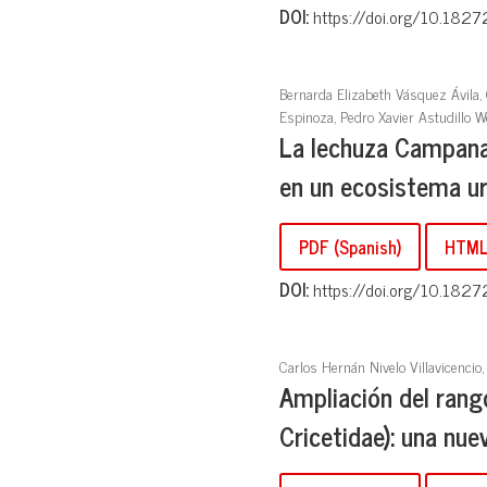
DOI:
https://doi.org/10.1827
Bernarda Elizabeth Vásquez Ávila, C
Espinoza, Pedro Xavier Astudillo W
La lechuza Campanar
en un ecosistema ur
PDF (Spanish)
HTML 
DOI:
https://doi.org/10.1827
Carlos Hernán Nivelo Villavicencio
Ampliación del rang
Cricetidae): una nue