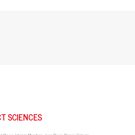
CT SCIENCES
l Steven Intriago-Mendoza, Jean Pierre Ramos-Galarza