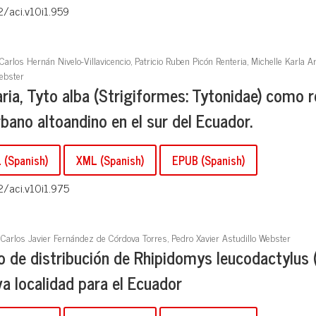
2/aci.v10i1.959
arlos Hernán Nivelo-Villavicencio, Patricio Ruben Picón Renteria, Michelle Karla A
ebster
ia, Tyto alba (Strigiformes: Tytonidae) como 
bano altoandino en el sur del Ecuador.
(Spanish)
XML (Spanish)
EPUB (Spanish)
2/aci.v10i1.975
, Carlos Javier Fernández de Córdova Torres, Pedro Xavier Astudillo Webster
o de distribución de Rhipidomys leucodactylus 
va localidad para el Ecuador