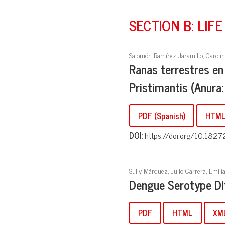
SECTION B: LIFE
Salomón Ramírez Jaramillo, Caroli
Ranas terrestres en
Pristimantis (Anura
PDF (Spanish)
HTML 
DOI:
https://doi.org/10.1827
Sully Márquez, Julio Carrera, Emili
Dengue Serotype Dif
PDF
HTML
XM