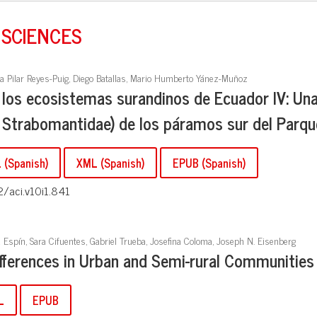
 SCIENCES
na Pilar Reyes-Puig, Diego Batallas, Mario Humberto Yánez-Muñoz
 los ecosistemas surandinos de Ecuador IV: Un
: Strabomantidae) de los páramos sur del Parq
(Spanish)
XML (Spanish)
EPUB (Spanish)
2/aci.v10i1.841
a Espín, Sara Cifuentes, Gabriel Trueba, Josefina Coloma, Joseph N. Eisenberg
ferences in Urban and Semi-rural Communities
L
EPUB