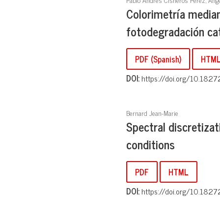
Colorimetría mediant
fotodegradación ca
PDF (Spanish)
HTML 
DOI:
https://doi.org/10.1827
Bernard Jean-Marie
Spectral discretiza
conditions
PDF
HTML
DOI:
https://doi.org/10.1827