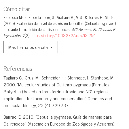
Cómo citar
Espinosa Mata, E., de la Torre, S., Arahana B., V. S., & Torres P., M. de L.
(2015). Evaluación del nivel de estrés en leoncillos (Cebuella pygmaea)
mediante la medición de cortisol en heces.
ACI Avances En Ciencias E
Ingenierías
,
7
(2).
https://doi.org/10.18272/aci.v7i2.254
Más formatos de cita
Referencias
Tagliaro C.; Cruz, M.; Schneider, H.; Stanhope, I.; Stanhope, M.
2000. "Molecular studies of Callithrix pygmaea (Primates,
Platyrrhini) based on transferrin intronic and ND1 regions:
implications for taxonomy and conservation". Genetics and
molecular biology, 23 (4): 729-737.
Bairrao, E. 2010. "Cebuella pygmaea. Guía de manejo para
Callitrícidos". (Asociación Europea de Zoológicos y Acuarios)