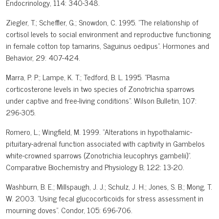
Endocrinology, 114: 340-348.
Ziegler, T.; Scheffler, G.; Snowdon, C. 1995. "The relationship of
cortisol levels to social environment and reproductive functioning
in female cotton top tamarins, Saguinus oedipus". Hormones and
Behavior, 29: 407-424.
Marra, P. P.; Lampe, K. T.; Tedford, B. L. 1995. "Plasma
corticosterone levels in two species of Zonotrichia sparrows
under captive and free-living conditions". Wilson Bulletin, 107:
296-305.
Romero, L.; Wingfield, M. 1999. "Alterations in hypothalamic-
pituitary-adrenal function associated with captivity in Gambelos
white-crowned sparrows (Zonotrichia leucophrys gambelii)".
Comparative Biochemistry and Physiology B, 122: 13-20.
Washburn, B. E.; Millspaugh, J. J.; Schulz, J. H.; Jones, S. B.; Mong, T.
W. 2003. "Using fecal glucocorticoids for stress assessment in
mourning doves". Condor, 105: 696-706.