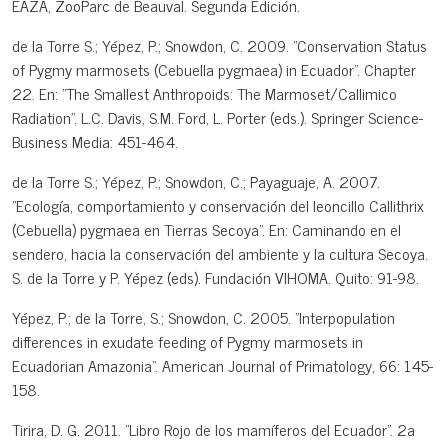
EAZA, ZooParc de Beauval. Segunda Edición.
de la Torre S.; Yépez, P.; Snowdon, C. 2009. "Conservation Status
of Pygmy marmosets (Cebuella pygmaea) in Ecuador". Chapter
22. En: "The Smallest Anthropoids: The Marmoset/Callimico
Radiation". L.C. Davis, S.M. Ford, L. Porter (eds.). Springer Science-
Business Media: 451-464.
de la Torre S.; Yépez, P.; Snowdon, C.; Payaguaje, A. 2007.
"Ecología, comportamiento y conservación del leoncillo Callithrix
(Cebuella) pygmaea en Tierras Secoya". En: Caminando en el
sendero, hacia la conservación del ambiente y la cultura Secoya.
S. de la Torre y P. Yépez (eds). Fundación VIHOMA. Quito: 91-98.
Yépez, P.; de la Torre, S.; Snowdon, C. 2005. "Interpopulation
differences in exudate feeding of Pygmy marmosets in
Ecuadorian Amazonia". American Journal of Primatology, 66: 145-
158.
Tirira, D. G. 2011. "Libro Rojo de los mamíferos del Ecuador". 2a