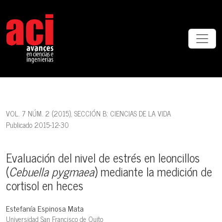
Evaluación del nivel de estrés en leoncillos (<em>Cebuella pygmae
VOL. 7 NÚM. 2 (2015)
,
SECCIÓN B: CIENCIAS DE LA VIDA
Publicado 2015-12-30
Evaluación del nivel de estrés en leoncillos
(
Cebuella pygmaea
) mediante la medición de
cortisol en heces
Estefanía Espinosa Mata
Universidad San Francisco de Quito