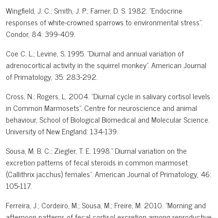
Wingfield, J. C.; Smith, J. P.; Farner, D. S. 1982. "Endocrine
responses of white-crowned sparrows to environmental stress".
Condor, 84: 399-409.
Coe C. L.; Levine, S. 1995. "Diurnal and annual variation of
adrenocortical activity in the squirrel monkey". American Journal
of Primatology, 35: 283-292.
Cross, N.; Rogers, L. 2004. "Diurnal cycle in salivary cortisol levels
in Common Marmosets". Centre for neuroscience and animal
behaviour, School of Biological Biomedical and Molecular Science.
University of New England: 134-139.
Sousa, M. B. C.; Ziegler, T. E. 1998." Diurnal variation on the
excretion patterns of fecal steroids in common marmoset
(Callithrix jacchus) females". American Journal of Primatology, 46:
105-117.
Ferreira, J.; Cordeiro, M.; Sousa, M.; Freire, M. 2010. "Morning and
afternoon patterns of fecal cortisol excretion among reproductive