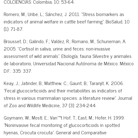
COLCIENCIAS: Colombia, 10: 53-64.
Romero, M.; Uribe, L.; Sánchez, J. 2011. "Stress biomarkers as
indicators of animal welfare in cattle beef farming". BioSalud, 10
(1): 71-87.
Brousset, D.; Galindo, F.; Valdez, R.; Romano, M., Schuneman, A.
2005. "Cortisol in saliva, urine and feces: non-invasive
assessment of wild animals". Etiología, fauna Silvestre y animales
de laboratorio, Universidad Nacional Autónoma de México: México
D.F.: 335: 337.
Keay, J.; Jatinder, B.; Matthew, C.; Gaunt, B.; Taranjit, K. 2006.
"Fecal glucocorticoids and their metabolites as indicators of
stress in various mammalian species: a literature review". Journal
of Zoo and Wildlife Medicine, 37 (3): 234-244.
Goymann, W.; Mostl, E.; Van"™t Hof, T.; East, M.; Hofer, H. 1999.
"Noninvasive fecal monitoring of glucocorticoids in spotted
hyenas, Crocuta crocuta". General and Comparative