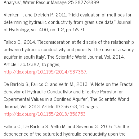
Analysis", Water Resour Manage 25:2877-2899.
Vienken T. and Dietrich P., 2011. "Field evaluation of methods for
determining hydraulic conductivity from grain size data," Journal
of Hydrology, vol. 400, no. 1-2, pp. 58-71.
Fallico C., 2014. "Reconsideration at field scale of the relationship
between hydraulic conductivity and porosity. The case of a sandy
aquifer in south Italy". The Scientific World Journal, Vol. 2014,
Article ID 537387, 15 pages,
http://dx.doi.org/10.1155/2014/537387
.
De Bartolo S., Fallico C. and Veltri M., 2013. "A Note on the Fractal
Behavior of Hydraulic Conductivity and Effective Porosity for
Experimental Values in a Confined Aquifer", The Scientific World
Journal, Vol. 2013, Article ID 356753, 10 pages,
http://dx.doi.org/10.1155/2013/356753
Fallico C., De Bartolo S., Veltri M. and Severino G., 2016. "On the
dependence of the saturated hydraulic conductivity upon the