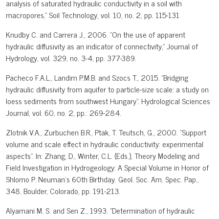
analysis of saturated hydraulic conductivity in a soil with
macropores," Soil Technology, vol. 10, no. 2, pp. 115-131
Knudby C. and Carrera J., 2006. "On the use of apparent
hydraulic diffusivity as an indicator of connectivity," Journal of
Hydrology, vol. 329, no. 3-4, pp. 377-389.
Pacheco F.A.L., Landim P.M.B. and Szocs T., 2015. "Bridging
hydraulic diffusivity from aquifer to particle-size scale: a study on
loess sediments from southwest Hungary". Hydrological Sciences
Journal, vol. 60, no. 2, pp.: 269-284.
Zlotnik V.A., Zurbuchen B.R., Ptak, T. Teutsch, G., 2000. "Support
volume and scale effect in hydraulic conductivity: experimental
aspects". In: Zhang, D., Winter, C.L. (Eds.), Theory Modeling and
Field Investigation in Hydrogeology: A Special Volume in Honor of
Shlomo P. Neuman's 60th Birthday. Geol. Soc. Am. Spec. Pap.,
348. Boulder, Colorado, pp. 191-213.
Alyamani M. S. and Sen Z., 1993. "Determination of hydraulic