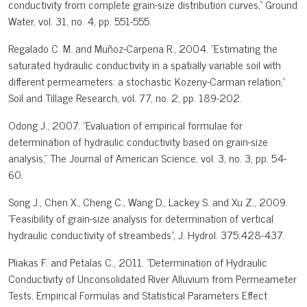
conductivity from complete grain-size distribution curves," Ground
Water, vol. 31, no. 4, pp. 551-555.
Regalado C. M. and Muñoz-Carpena R., 2004. "Estimating the
saturated hydraulic conductivity in a spatially variable soil with
different permeameters: a stochastic Kozeny-Carman relation,"
Soil and Tillage Research, vol. 77, no. 2, pp. 189-202.
Odong J., 2007. "Evaluation of empirical formulae for
determination of hydraulic conductivity based on grain-size
analysis," The Journal of American Science, vol. 3, no. 3, pp. 54-
60.
Song J., Chen X., Cheng C., Wang D., Lackey S. and Xu Z., 2009.
"Feasibility of grain-size analysis for determination of vertical
hydraulic conductivity of streambeds", J. Hydrol. 375:428-437.
Pliakas F. and Petalas C., 2011. "Determination of Hydraulic
Conductivity of Unconsolidated River Alluvium from Permeameter
Tests, Empirical Formulas and Statistical Parameters Effect