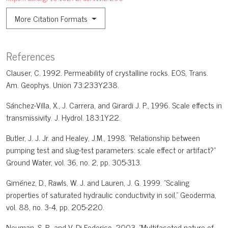
More Citation Formats
References
Clauser, C. 1992. Permeability of crystalline rocks. EOS, Trans.
Am. Geophys. Union 73:233Y238.
Sánchez-Villa, X., J. Carrera, and Girardi J. P., 1996. Scale effects in
transmissivity. J. Hydrol. 183:1Y22.
Butler, J. J. Jr. and Healey, J.M., 1998. "Relationship between
pumping test and slug-test parameters: scale effect or artifact?"
Ground Water, vol. 36, no. 2, pp. 305-313.
Giménez, D., Rawls, W. J. and Lauren, J. G. 1999. "Scaling
properties of saturated hydraulic conductivity in soil," Geoderma,
vol. 88, no. 3-4, pp. 205-220.
Neuman, S. P., and V. Di Federico. 2003. "Multifaceted nature of