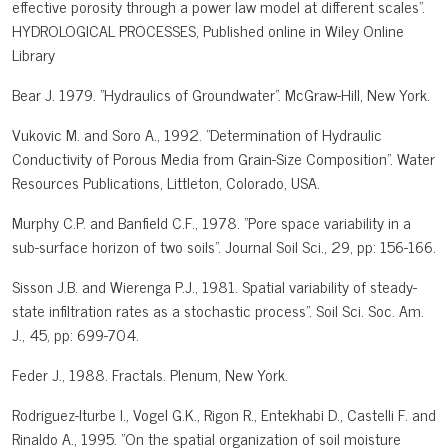
effective porosity through a power law model at different scales".
HYDROLOGICAL PROCESSES, Published online in Wiley Online
Library
Bear J. 1979. "Hydraulics of Groundwater". McGraw-Hill, New York.
Vukovic M. and Soro A., 1992. "Determination of Hydraulic
Conductivity of Porous Media from Grain-Size Composition". Water
Resources Publications, Littleton, Colorado, USA.
Murphy C.P. and Banfield C.F., 1978. "Pore space variability in a
sub-surface horizon of two soils". Journal Soil Sci., 29, pp: 156-166.
Sisson J.B. and Wierenga P.J., 1981. Spatial variability of steady-
state infiltration rates as a stochastic process". Soil Sci. Soc. Am.
J., 45, pp: 699-704.
Feder J., 1988. Fractals. Plenum, New York.
Rodriguez-Iturbe I., Vogel G.K., Rigon R., Entekhabi D., Castelli F. and
Rinaldo A., 1995. "On the spatial organization of soil moisture