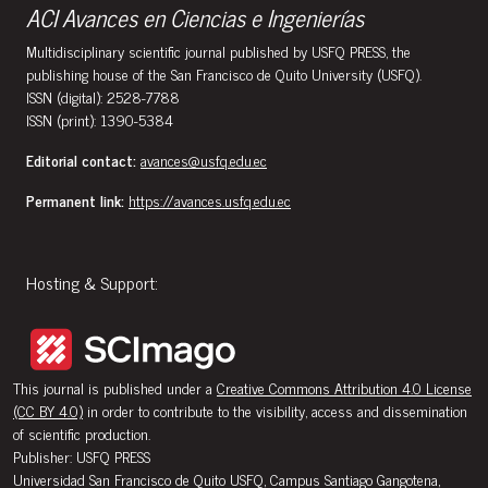
ACI Avances en Ciencias e Ingenierías
Multidisciplinary scientific journal published by USFQ PRESS, the
publishing house of the San Francisco de Quito University (USFQ).
ISSN (digital): 2528-7788
ISSN (print): 1390-5384
Editorial contact:
avances@usfq.edu.ec
Permanent link:
https://avances.usfq.edu.ec
Hosting & Support:
This journal is published under a
Creative Commons Attribution 4.0 License
(CC BY 4.0)
in order to contribute to the visibility, access and dissemination
of scientific production.
Publisher: USFQ PRESS
Universidad San Francisco de Quito USFQ, Campus Santiago Gangotena,