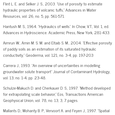
Flint L. E. and Selker J. S., 2003. "Use of porosity to estimate
hydraulic properties of volcanic tuffs," Advances in Water
Resources, vol. 26, no. 5, pp. 561-571.
Hantush M. S., 1964. "Hydraulics of wells". In Chow, V.T., Vol. 1, ed.
Advances in Hydroscience. Academic Press, New York, 281-433.
Aimrun W., Amin M. S. M. and Eltaib S. M., 2004. "Effective porosity
of paddy soils as an estimation of its saturated hydraulic
conductivity," Geoderma, vol. 121, no. 3-4, pp. 197-203
Carrera J., 1993. "An overview of uncertainties in modelling
groundwater solute transport" Journal of Contaminant Hydrology,
vol. 13, no. 1-4, pp. 23-48.
Schulze-Makuch D. and Cherkauer D. S., 1997. "Method developed
for extrapolating scale behavior," Eos, Transactions American
Geophysical Union, vol. 78, no. 13, 3, 7 pages.
Mallants D., Mohanty B. P., Vervoort A. and Feyen J., 1997. "Spatial