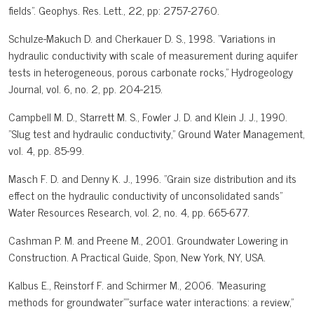
fields". Geophys. Res. Lett., 22, pp: 2757-2760.
Schulze-Makuch D. and Cherkauer D. S., 1998. "Variations in
hydraulic conductivity with scale of measurement during aquifer
tests in heterogeneous, porous carbonate rocks," Hydrogeology
Journal, vol. 6, no. 2, pp. 204-215.
Campbell M. D., Starrett M. S., Fowler J. D. and Klein J. J., 1990.
"Slug test and hydraulic conductivity," Ground Water Management,
vol. 4, pp. 85-99.
Masch F. D. and Denny K. J., 1996. "Grain size distribution and its
effect on the hydraulic conductivity of unconsolidated sands"
Water Resources Research, vol. 2, no. 4, pp. 665-677.
Cashman P. M. and Preene M., 2001. Groundwater Lowering in
Construction. A Practical Guide, Spon, New York, NY, USA.
Kalbus E., Reinstorf F. and Schirmer M., 2006. "Measuring
methods for groundwater"”surface water interactions: a review,"