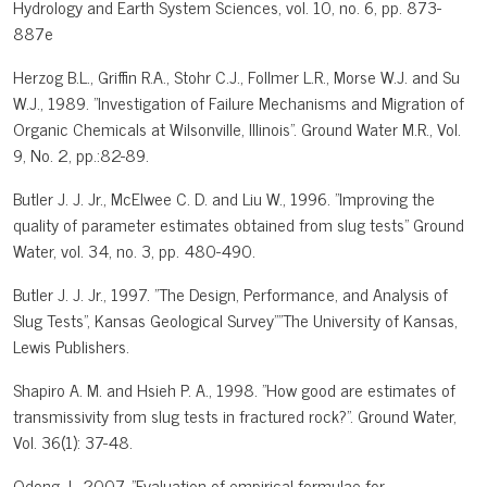
Hydrology and Earth System Sciences, vol. 10, no. 6, pp. 873-
887e
Herzog B.L., Griffin R.A., Stohr C.J., Follmer L.R., Morse W.J. and Su
W.J., 1989. "Investigation of Failure Mechanisms and Migration of
Organic Chemicals at Wilsonville, Illinois". Ground Water M.R., Vol.
9, No. 2, pp.:82-89.
Butler J. J. Jr., McElwee C. D. and Liu W., 1996. "Improving the
quality of parameter estimates obtained from slug tests" Ground
Water, vol. 34, no. 3, pp. 480-490.
Butler J. J. Jr., 1997. "The Design, Performance, and Analysis of
Slug Tests", Kansas Geological Survey"”The University of Kansas,
Lewis Publishers.
Shapiro A. M. and Hsieh P. A., 1998. "How good are estimates of
transmissivity from slug tests in fractured rock?". Ground Water,
Vol. 36(1): 37-48.
Odong J., 2007. "Evaluation of empirical formulae for