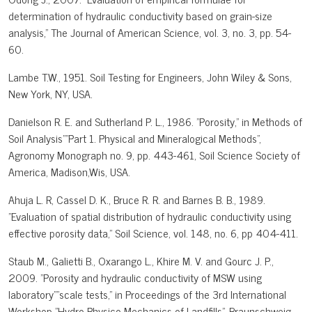
determination of hydraulic conductivity based on grain-size
analysis," The Journal of American Science, vol. 3, no. 3, pp. 54-
60.
Lambe T.W., 1951. Soil Testing for Engineers, John Wiley & Sons,
New York, NY, USA.
Danielson R. E. and Sutherland P. L., 1986. "Porosity," in Methods of
Soil Analysis"”Part 1. Physical and Mineralogical Methods",
Agronomy Monograph no. 9, pp. 443-461, Soil Science Society of
America, Madison,Wis, USA.
Ahuja L. R, Cassel D. K., Bruce R. R. and Barnes B. B., 1989.
"Evaluation of spatial distribution of hydraulic conductivity using
effective porosity data," Soil Science, vol. 148, no. 6, pp 404-411.
Staub M., Galietti B., Oxarango L., Khire M. V. and Gourc J. P.,
2009. "Porosity and hydraulic conductivity of MSW using
laboratory"”scale tests," in Proceedings of the 3rd International
Workshop "Hydro-Physico-Mechanics of Landfills", Braunschweig,