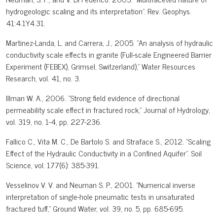
hydrogeologic scaling and its interpretation". Rev. Geophys.
41:4.1Y4.31.
Martinez-Landa, L. and Carrera, J., 2005. "An analysis of hydraulic
conductivity scale effects in granite (Full-scale Engineered Barrier
Experiment (FEBEX), Grimsel, Switzerland)," Water Resources
Research, vol. 41, no. 3.
Illman W. A., 2006. "Strong field evidence of directional
permeability scale effect in fractured rock," Journal of Hydrology,
vol. 319, no. 1-4, pp. 227-236.
Fallico C., Vita M. C., De Bartolo S. and Straface S., 2012. "Scaling
Effect of the Hydraulic Conductivity in a Confined Aquifer". Soil
Science, vol. 177(6): 385-391.
Vesselinov V. V. and Neuman S. P., 2001. "Numerical inverse
interpretation of single-hole pneumatic tests in unsaturated
fractured tuff," Ground Water, vol. 39, no. 5, pp. 685-695.