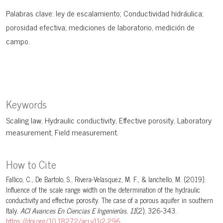
Palabras clave: ley de escalamiento; Conductividad hidráulica;
porosidad efectiva; mediciones de laboratorio, medición de
campo.
Keywords
Scaling law
Hydraulic conductivity
Effective porosity
Laboratory
measurement
Field measurement.
How to Cite
Fallico, C., De Bartolo, S., Rivera-Velasquez, M. F., & Ianchello, M. (2019).
Influence of the scale range width on the determination of the hydraulic
conductivity and effective porosity. The case of a porous aquifer in southern
Italy.
ACI Avances En Ciencias E Ingenierías
,
11
(2), 326-343.
https://doi.org/10.18272/aci.v11i2.296