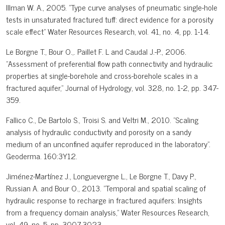
Illman W. A., 2005. "Type curve analyses of pneumatic single-hole
tests in unsaturated fractured tuff: direct evidence for a porosity
scale effect" Water Resources Research, vol. 41, no. 4, pp. 1-14.
Le Borgne T., Bour O.,. Paillet F. L and Caudal J.-P., 2006.
"Assessment of preferential flow path connectivity and hydraulic
properties at single-borehole and cross-borehole scales in a
fractured aquifer," Journal of Hydrology, vol. 328, no. 1-2, pp. 347-
359.
Fallico C., De Bartolo S., Troisi S. and Veltri M., 2010. "Scaling
analysis of hydraulic conductivity and porosity on a sandy
medium of an unconfined aquifer reproduced in the laboratory".
Geoderma. 160:3Y12.
Jiménez-Martínez J., Longuevergne L., Le Borgne T., Davy P.,
Russian A. and Bour O., 2013. "Temporal and spatial scaling of
hydraulic response to recharge in fractured aquifers: Insights
from a frequency domain analysis," Water Resources Research,
vol. 49, no. 5, pp. 3007-3023.