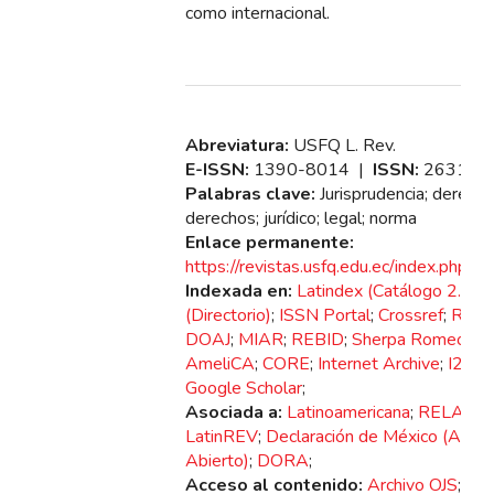
como internacional.
Abreviatura:
USFQ L. Rev.
E-ISSN:
1390-8014 |
ISSN:
2631-2
Palabras clave:
Jurisprudencia; derecho
derechos; jurídico; legal; norma
Enlace permanente:
https://revistas.usfq.edu.ec/index.php/l
Indexada en:
Latindex (Catálogo 2.0)
;
L
(Directorio)
;
ISSN Portal
;
Crossref
;
ROA
DOAJ
;
MIAR
;
REBID
;
Sherpa Romeo
;
Au
AmeliCA
;
CORE
;
Internet Archive
;
I2OR
Google Scholar
;
Asociada a:
Latinoamericana
;
RELARE
LatinREV
;
Declaración de México (Acce
Abierto)
;
DORA
;
Acceso al contenido:
Archivo OJS
;
Bib