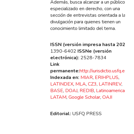
Además, busca alcanzar a un público
especializado en derecho, con una
sección de entrevistas orientada a la
divulgación para quienes tienen un
conocimiento limitado del tema.
ISSN (versión impresa hasta 2022):
1390-6402
ISSNe (versión
electrónica):
2528-7834
Link
permanente:
http://iurisdictio.usfq.edu.e
Indexada en:
MIAR
,
ERIHPLUS
,
LATINDEX
,
MLA
,
CZ3
,
LATINREV
,
BASE
,
DOAJ
,
REDIB
,
Latinoamericana
,
LATAM
,
Google Scholar
,
OAJI
Editorial:
USFQ PRESS