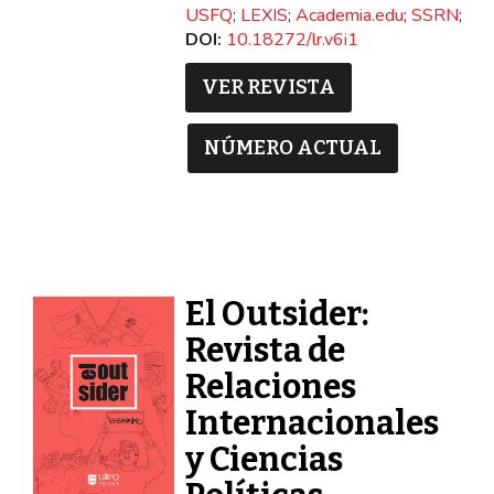
USFQ
;
LEXIS
;
Academia.edu
;
SSRN
;
Me
DOI:
10.18272/lr.v6i1
VER REVISTA
NÚMERO ACTUAL
El Outsider:
Revista de
Relaciones
Internacionales
y Ciencias