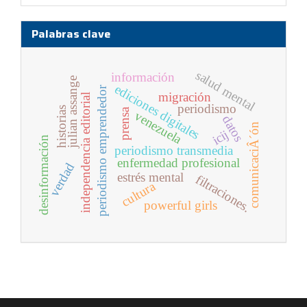
Palabras clave
salud mental
información
julian assange
ediciones digitales
periodismo emprendedor
migración
independencia editorial
periodismo
historias
prensa
venezuela
datos
comunicaciÂ´ón
icij
desinformación
periodismo transmedia
enfermedad profesional
verdad
estrés mental
filtraciones.
cultura
powerful girls