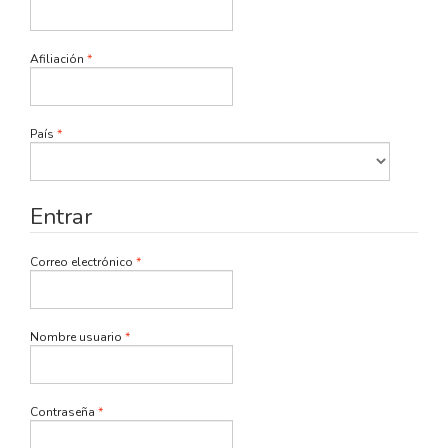
Obligatorio
Afiliación
*
Obligatorio
País
*
Entrar
Obligatorio
Correo electrónico
*
Obligatorio
Nombre usuario
*
Obligatorio
Contraseña
*