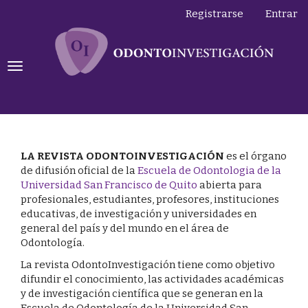
Navegación
Registrarse
Entrar
principal
Contenido
principal
Barra
Toggle
lateral
navigation
LA REVISTA ODONTOINVESTIGACIÓN
es el órgano
de difusión oficial de la
Escuela de Odontologia de la
Universidad San Francisco de Quito
abierta para
profesionales, estudiantes, profesores, instituciones
educativas, de investigación y universidades en
general del país y del mundo en el área de
Odontología.
La revista OdontoInvestigación tiene como objetivo
difundir el conocimiento, las actividades académicas
y de investigación científica que se generan en la
Escuela de Odontología de la Universidad San