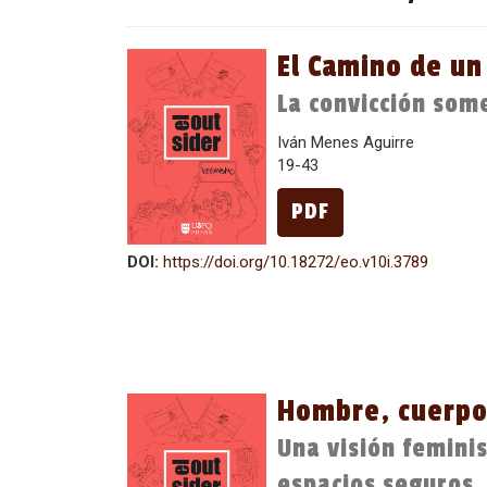
El Camino de un
La convicción some
Iván Menes Aguirre
19-43
PDF
DOI:
https://doi.org/10.18272/eo.v10i.3789
Hombre, cuerpo
Una visión femini
espacios seguros