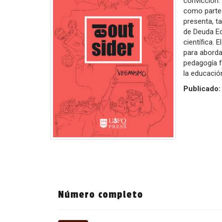
convicción.
como parte 
presenta, t
de Deuda Ec
científica. 
para aborda
pedagogía f
la educació
Publicado
Número completo