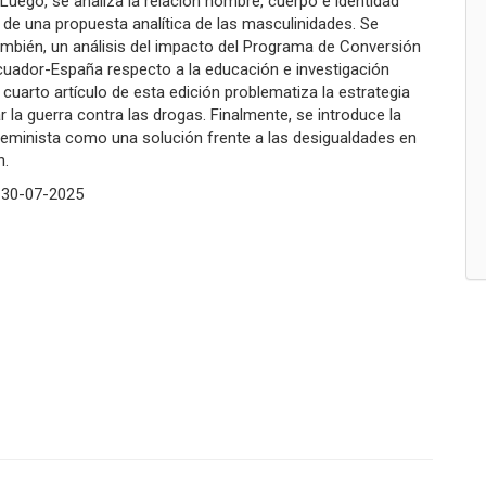
 Luego, se analiza la relación hombre, cuerpo e identidad
de una propuesta analítica de las masculinidades. Se
ambién, un análisis del impacto del Programa de Conversión
uador-España respecto a la educación e investigación
El cuarto artículo de esta edición problematiza la estrategia
r la guerra contra las drogas. Finalmente, se introduce la
eminista como una solución frente a las desigualdades en
n.
:
30-07-2025