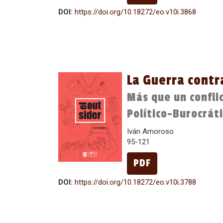
DOI:
https://doi.org/10.18272/eo.v10i.3868
La Guerra contr
Más que un confli
Político-Burocrát
Iván Amoroso
95-121
PDF
DOI:
https://doi.org/10.18272/eo.v10i.3788