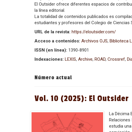
El Outsider ofrece diferentes espacios de contrib
la línea editorial.
La totalidad de contenidos publicados es compilad
estudiantes y profesores del Colegio de Ciencia
URL de la revista:
https://eloutsider.com/
Acceso a contenidos:
Archivos OJS
,
Biblioteca 
ISSN (en línea):
1390-8901
Indexaciones:
LEXIS
,
Archive
,
ROAD
,
Crossref
,
Di
Número actual
Vol. 10 (2025): El Outsider
La Décima E
Relaciones I
estudia una