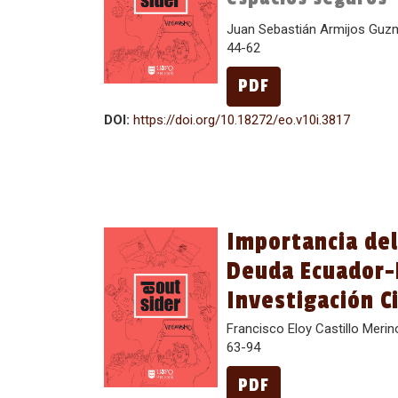
Juan Sebastián Armijos Guz
44-62
PDF
DOI:
https://doi.org/10.18272/eo.v10i.3817
Importancia de
Deuda Ecuador-
Investigación Ci
Francisco Eloy Castillo Mer
63-94
PDF