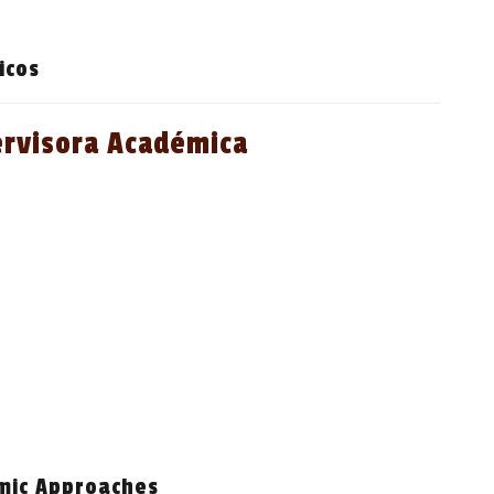
icos
ervisora Académica
mic Approaches