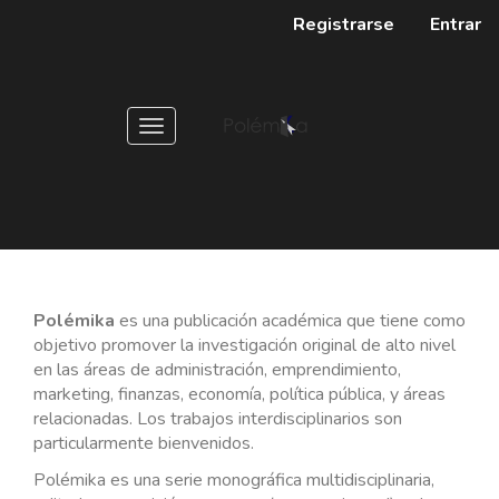
Navegación
Registrarse
Entrar
principal
Contenido
principal
Barra
Toggle
lateral
navigation
Polémika
es una publicación académica que tiene como
objetivo promover la investigación original de alto nivel
en las áreas de administración, emprendimiento,
marketing, finanzas, economía, política pública, y áreas
relacionadas. Los trabajos interdisciplinarios son
particularmente bienvenidos.
Polémika es una serie monográfica multidisciplinaria,