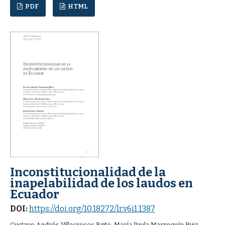
PDF
HTML
Inconstitucionalidad de la
inapelabilidad de los laudos en
Ecuador
DOI:
https://doi.org/10.18272/lr.v6i1.1387
Gustavo Andrés Villacreses Brito, María Paula Marroquín Ruiz,