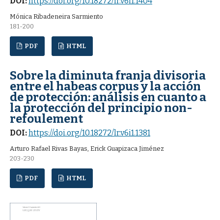
DOI:
https://doi.org/10.18272/lr.v6i1.1404
Mónica Ribadeneira Sarmiento
181-200
PDF
HTML
Sobre la diminuta franja divisoria
entre el habeas corpus y la acción
de protección: análisis en cuanto a
la protección del principio non-
refoulement
DOI:
https://doi.org/10.18272/lr.v6i1.1381
Arturo Rafael Rivas Bayas, Erick Guapizaca Jiménez
203-230
PDF
HTML