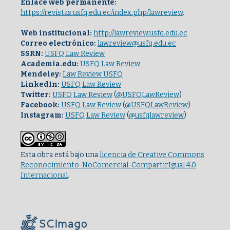
Enlace web permanente:
https://revistas.usfq.edu.ec/index.php/lawreview
.
Web institucional:
http://lawreview.usfq.edu.ec
Correo electrónico:
lawreview@usfq.edu.ec
SSRN:
USFQ Law Review
Academia.edu:
USFQ Law Review
Mendeley:
Law Review USFQ
LinkedIn:
USFQ Law Review
Twitter:
USFQ Law Review
(
@USFQLawReview
)
Facebook:
USFQ Law Review
(
@USFQLawReview
)
Instagram:
USFQ Law Review
(
@usfqlawreview
)
Esta obra está bajo una
licencia de Creative Commons
Reconocimiento-NoComercial-CompartirIgual 4.0
Internacional
.