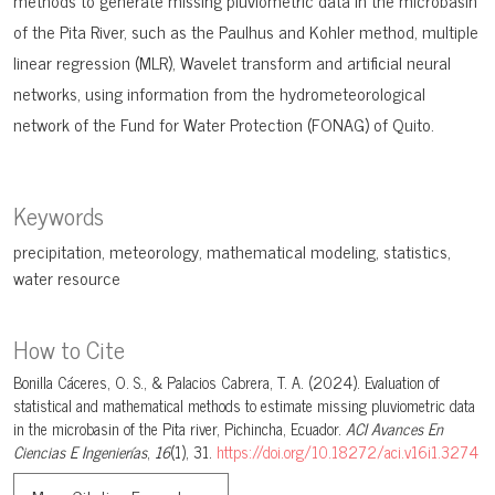
methods to generate missing pluviometric data in the microbasin
of the Pita River, such as the Paulhus and Kohler method, multiple
linear regression (MLR), Wavelet transform and artificial neural
networks, using information from the hydrometeorological
network of the Fund for Water Protection (FONAG) of Quito.
Keywords
precipitation
meteorology
mathematical modeling
statistics
water resource
How to Cite
Bonilla Cáceres, O. S., & Palacios Cabrera, T. A. (2024). Evaluation of
statistical and mathematical methods to estimate missing pluviometric data
in the microbasin of the Pita river, Pichincha, Ecuador.
ACI Avances En
Ciencias E Ingenierías
,
16
(1), 31.
https://doi.org/10.18272/aci.v16i1.3274