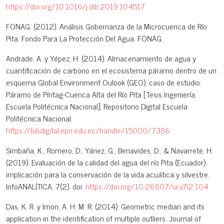
https://doi.org/10.1016/j.dib.2019.104517
FONAG. (2012). Análisis Gobernanza de la Microcuenca de Río
Pita. Fondo Para La Protección Del Agua. FONAG.
Andrade, A. y Yépez, H. (2014). Almacenamiento de agua y
cuantificación de carbono en el ecosistema páramo dentro de un
esquema Global Environment Oulook (GEO), caso de estudio:
Páramo de Píntag-Cuenca Alta del Río Pita [Tesis Ingeniería,
Escuela Politécnica Nacional]. Repositorio Digital Escuela
Politécnica Nacional.
https://bibdigital.epn.edu.ec/handle/15000/7386
Simbaña, K., Romero, D., Yánez, G., Benavides, D., & Navarrete, H.
(2019). Evaluación de la calidad del agua del río Pita (Ecuador),
implicación para la conservación de la vida acuática y silvestre.
InfoANALÍTICA, 7(2). doi:
https://doi.org/10.26807/ia.v7i2.104
Das, K. R. y Imon, A. H. M. R. (2014). Geometric median and its
application in the identification of multiple outliers. Journal of