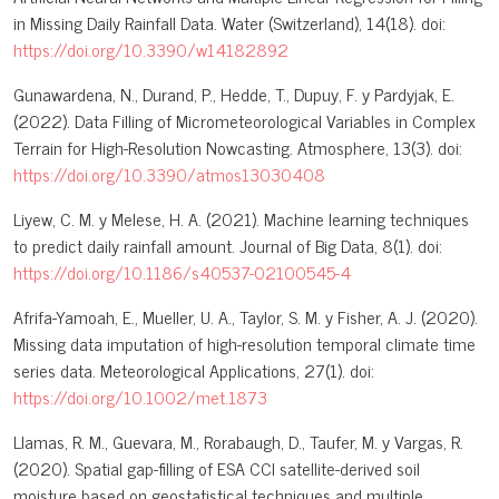
in Missing Daily Rainfall Data. Water (Switzerland), 14(18). doi:
https://doi.org/10.3390/w14182892
Gunawardena, N., Durand, P., Hedde, T., Dupuy, F. y Pardyjak, E.
(2022). Data Filling of Micrometeorological Variables in Complex
Terrain for High-Resolution Nowcasting. Atmosphere, 13(3). doi:
https://doi.org/10.3390/atmos13030408
Liyew, C. M. y Melese, H. A. (2021). Machine learning techniques
to predict daily rainfall amount. Journal of Big Data, 8(1). doi:
https://doi.org/10.1186/s40537-02100545-4
Afrifa-Yamoah, E., Mueller, U. A., Taylor, S. M. y Fisher, A. J. (2020).
Missing data imputation of high-resolution temporal climate time
series data. Meteorological Applications, 27(1). doi:
https://doi.org/10.1002/met.1873
Llamas, R. M., Guevara, M., Rorabaugh, D., Taufer, M. y Vargas, R.
(2020). Spatial gap-filling of ESA CCI satellite-derived soil
moisture based on geostatistical techniques and multiple