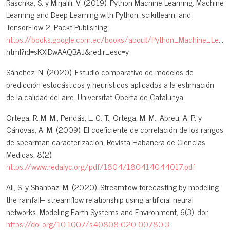
Raschka, S. y Mirjalili, V. (2019). Python Machine Learning. Machine
Learning and Deep Learning with Python, scikitlearn, and
TensorFlow 2. Packt Publishing.
https://books.google.com.ec/books/about/Python_Machine_Learning
html?id=sKXIDwAAQBAJ&redir_esc=y
Sánchez, N. (2020). Estudio comparativo de modelos de
predicción estocásticos y heurísticos aplicados a la estimación
de la calidad del aire. Universitat Oberta de Catalunya.
Ortega, R. M. M., Pendás, L. C. T., Ortega, M. M., Abreu, A. P. y
Cánovas, A. M. (2009). El coeficiente de correlación de los rangos
de spearman caracterizacion. Revista Habanera de Ciencias
Medicas, 8(2).
https://www.redalyc.org/pdf/1804/180414044017.pdf
Ali, S. y Shahbaz, M. (2020). Streamflow forecasting by modeling
the rainfall– streamflow relationship using artificial neural
networks. Modeling Earth Systems and Environment, 6(3). doi:
https://doi.org/10.1007/s40808-020-00780-3