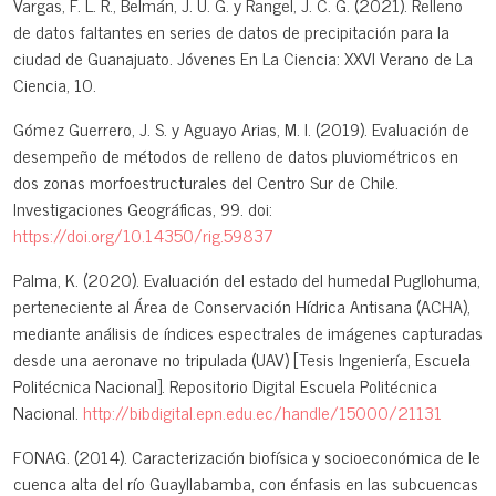
Vargas, F. L. R., Belmán, J. U. G. y Rangel, J. C. G. (2021). Relleno
de datos faltantes en series de datos de precipitación para la
ciudad de Guanajuato. Jóvenes En La Ciencia: XXVI Verano de La
Ciencia, 10.
Gómez Guerrero, J. S. y Aguayo Arias, M. I. (2019). Evaluación de
desempeño de métodos de relleno de datos pluviométricos en
dos zonas morfoestructurales del Centro Sur de Chile.
Investigaciones Geográficas, 99. doi:
https://doi.org/10.14350/rig.59837
Palma, K. (2020). Evaluación del estado del humedal Pugllohuma,
perteneciente al Área de Conservación Hídrica Antisana (ACHA),
mediante análisis de índices espectrales de imágenes capturadas
desde una aeronave no tripulada (UAV) [Tesis Ingeniería, Escuela
Politécnica Nacional]. Repositorio Digital Escuela Politécnica
Nacional.
http://bibdigital.epn.edu.ec/handle/15000/21131
FONAG. (2014). Caracterización biofísica y socioeconómica de le
cuenca alta del río Guayllabamba, con énfasis en las subcuencas