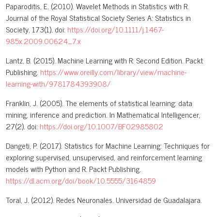
Paparoditis, E. (2010). Wavelet Methods in Statistics with R.
Journal of the Royal Statistical Society Series A: Statistics in
Society, 173(1). doi:
https://doi.org/10.1111/j.1467-
985x.2009.00624_7.x
Lantz, B. (2015). Machine Learning with R: Second Edition. Packt
Publishing.
https://www.oreilly.com/library/view/machine-
learning-with/9781784393908/
Franklin, J. (2005). The elements of statistical learning: data
mining, inference and prediction. In Mathematical Intelligencer,
27(2). doi:
https://doi.org/10.1007/BF02985802
Dangeti, P. (2017). Statistics for Machine Learning: Techniques for
exploring supervised, unsupervised, and reinforcement learning
models with Python and R. Packt Publishing.
https://dl.acm.org/doi/book/10.5555/3164859
Toral, J. (2012). Redes Neuronales. Universidad de Guadalajara.