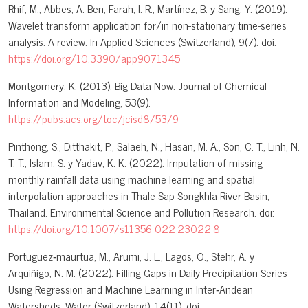
Rhif, M., Abbes, A. Ben, Farah, I. R., Martínez, B. y Sang, Y. (2019).
Wavelet transform application for/in non-stationary time-series
analysis: A review. In Applied Sciences (Switzerland), 9(7). doi:
https://doi.org/10.3390/app9071345
Montgomery, K. (2013). Big Data Now. Journal of Chemical
Information and Modeling, 53(9).
https://pubs.acs.org/toc/jcisd8/53/9
Pinthong, S., Ditthakit, P., Salaeh, N., Hasan, M. A., Son, C. T., Linh, N.
T. T., Islam, S. y Yadav, K. K. (2022). Imputation of missing
monthly rainfall data using machine learning and spatial
interpolation approaches in Thale Sap Songkhla River Basin,
Thailand. Environmental Science and Pollution Research. doi:
https://doi.org/10.1007/s11356-022-23022-8
Portuguez‐maurtua, M., Arumi, J. L., Lagos, O., Stehr, A. y
Arquiñigo, N. M. (2022). Filling Gaps in Daily Precipitation Series
Using Regression and Machine Learning in Inter‐Andean
Watersheds. Water (Switzerland), 14(11). doi: