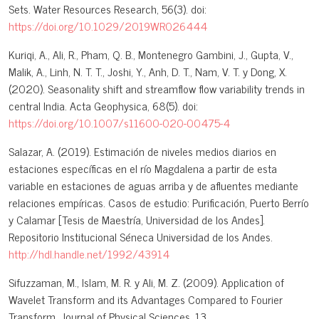
Sets. Water Resources Research, 56(3). doi:
https://doi.org/10.1029/2019WR026444
Kuriqi, A., Ali, R., Pham, Q. B., Montenegro Gambini, J., Gupta, V.,
Malik, A., Linh, N. T. T., Joshi, Y., Anh, D. T., Nam, V. T. y Dong, X.
(2020). Seasonality shift and streamflow flow variability trends in
central India. Acta Geophysica, 68(5). doi:
https://doi.org/10.1007/s11600-020-00475-4
Salazar, A. (2019). Estimación de niveles medios diarios en
estaciones específicas en el río Magdalena a partir de esta
variable en estaciones de aguas arriba y de afluentes mediante
relaciones empíricas. Casos de estudio: Purificación, Puerto Berrío
y Calamar [Tesis de Maestría, Universidad de los Andes].
Repositorio Institucional Séneca Universidad de los Andes.
http://hdl.handle.net/1992/43914
Sifuzzaman, M., Islam, M. R. y Ali, M. Z. (2009). Application of
Wavelet Transform and its Advantages Compared to Fourier
Transform. Journal of Physical Sciences, 13.