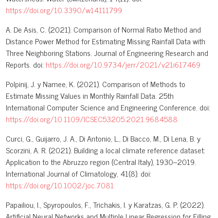
https://doi.org/10.3390/w14111799
A. De Asis, C. (2021). Comparison of Normal Ratio Method and
Distance Power Method for Estimating Missing Rainfall Data with
Three Neighboring Stations. Journal of Engineering Research and
Reports. doi:
https://doi.org/10.9734/jerr/2021/v21i617469
Polpinij, J. y Namee, K. (2021). Comparison of Methods to
Estimate Missing Values in Monthly Rainfall Data. 25th
International Computer Science and Engineering Conference. doi:
https://doi.org/10.1109/ICSEC53205.2021.9684588
Curci, G., Guijarro, J. A., Di Antonio, L., Di Bacco, M., Di Lena, B. y
Scorzini, A. R. (2021). Building a local climate reference dataset:
Application to the Abruzzo region (Central Italy), 1930–2019.
International Journal of Climatology, 41(8). doi:
https://doi.org/10.1002/joc.7081
Papailiou, I., Spyropoulos, F., Trichakis, I. y Karatzas, G. P. (2022).
Artificial Neural Networks and Multiple Linear Regression for Filling