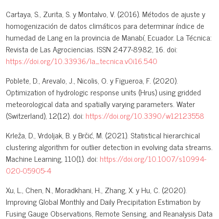
Cartaya, S., Zurita, S. y Montalvo, V. (2016). Métodos de ajuste y
homogenización de datos climáticos para determinar índice de
humedad de Lang en la provincia de Manabí, Ecuador. La Técnica:
Revista de Las Agrociencias. ISSN 2477-8982, 16. doi:
https://doi.org/10.33936/la_tecnica.v0i16.540
Poblete, D., Arevalo, J., Nicolis, O. y Figueroa, F. (2020).
Optimization of hydrologic response units (Hrus) using gridded
meteorological data and spatially varying parameters. Water
(Switzerland), 12(12). doi:
https://doi.org/10.3390/w12123558
Krleža, D., Vrdoljak, B. y Brčić, M. (2021). Statistical hierarchical
clustering algorithm for outlier detection in evolving data streams.
Machine Learning, 110(1). doi:
https://doi.org/10.1007/s10994-
020-05905-4
Xu, L., Chen, N., Moradkhani, H., Zhang, X. y Hu, C. (2020).
Improving Global Monthly and Daily Precipitation Estimation by
Fusing Gauge Observations, Remote Sensing, and Reanalysis Data