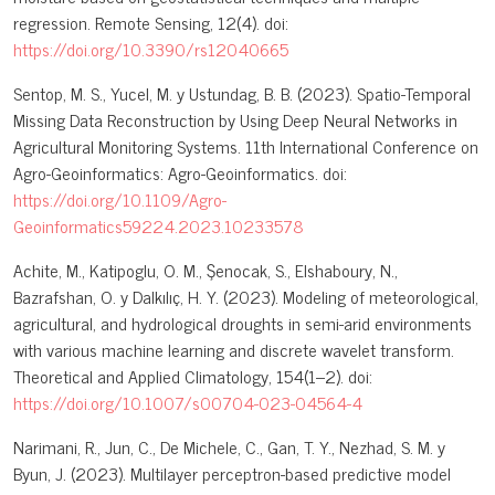
regression. Remote Sensing, 12(4). doi:
https://doi.org/10.3390/rs12040665
Sentop, M. S., Yucel, M. y Ustundag, B. B. (2023). Spatio-Temporal
Missing Data Reconstruction by Using Deep Neural Networks in
Agricultural Monitoring Systems. 11th International Conference on
Agro-Geoinformatics: Agro-Geoinformatics. doi:
https://doi.org/10.1109/Agro-
Geoinformatics59224.2023.10233578
Achite, M., Katipoglu, O. M., Şenocak, S., Elshaboury, N.,
Bazrafshan, O. y Dalkılıç, H. Y. (2023). Modeling of meteorological,
agricultural, and hydrological droughts in semi-arid environments
with various machine learning and discrete wavelet transform.
Theoretical and Applied Climatology, 154(1–2). doi:
https://doi.org/10.1007/s00704-023-04564-4
Narimani, R., Jun, C., De Michele, C., Gan, T. Y., Nezhad, S. M. y
Byun, J. (2023). Multilayer perceptron-based predictive model