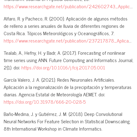
https://www.researchgate.net/publication/242602743_Application_of_Wavelet_Transform_and_its_Advantages_Compared_to_Fourier_Transform
Alfaro, R. y Pacheco, R. (2000). Aplicación de algunos métodos
de relleno a series anuales de lluvia de diferentes regiones de
Costa Rica. Tópicos Meteorológicos y Oceanográficos, 7.
https://www.researchgate.net/publication/237217878_Aplicacion_de_algunos_metodos_de_relleno_a_series_anuales_de_lluvia_de_diferentes_regiones_de_Costa_Rica
Tealab, A., Hefny, H. y Badr, A. (2017). Forecasting of nonlinear
time series using ANN. Future Computing and Informatics Journal,
2(1). doi:
https://doi.org/10.1016/j.fcij.2017.05.001
García Valero, J. A. (2021). Redes Neuronales Artificiales.
Aplicación a la regionalización de la precipitación y temperaturas
diarias. Agencia Estatal de Meteorología AEMET. doi:
https://doi.org/10.31978/666-20-028-5
Baño-Medina, J. y Gutiérrez, J. M. (2018). Deep Convolutional
Neural Networks For Feature Selection in Statistical Downscaling.
8th International Workshop in Climate Informatics.