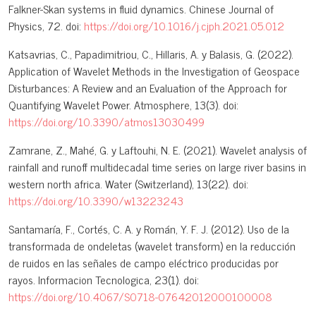
Falkner-Skan systems in fluid dynamics. Chinese Journal of
Physics, 72. doi:
https://doi.org/10.1016/j.cjph.2021.05.012
Katsavrias, C., Papadimitriou, C., Hillaris, A. y Balasis, G. (2022).
Application of Wavelet Methods in the Investigation of Geospace
Disturbances: A Review and an Evaluation of the Approach for
Quantifying Wavelet Power. Atmosphere, 13(3). doi:
https://doi.org/10.3390/atmos13030499
Zamrane, Z., Mahé, G. y Laftouhi, N. E. (2021). Wavelet analysis of
rainfall and runoff multidecadal time series on large river basins in
western north africa. Water (Switzerland), 13(22). doi:
https://doi.org/10.3390/w13223243
Santamaría, F., Cortés, C. A. y Román, Y. F. J. (2012). Uso de la
transformada de ondeletas (wavelet transform) en la reducción
de ruidos en las señales de campo eléctrico producidas por
rayos. Informacion Tecnologica, 23(1). doi:
https://doi.org/10.4067/S0718-07642012000100008