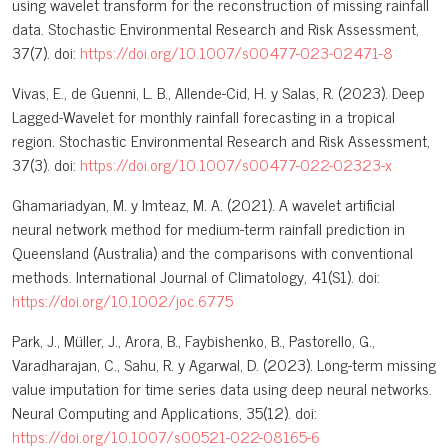
using wavelet transform for the reconstruction of missing rainfall
data. Stochastic Environmental Research and Risk Assessment,
37(7). doi:
https://doi.org/10.1007/s00477-023-02471-8
Vivas, E., de Guenni, L. B., Allende-Cid, H. y Salas, R. (2023). Deep
Lagged-Wavelet for monthly rainfall forecasting in a tropical
region. Stochastic Environmental Research and Risk Assessment,
37(3). doi:
https://doi.org/10.1007/s00477-022-02323-x
Ghamariadyan, M. y Imteaz, M. A. (2021). A wavelet artificial
neural network method for medium-term rainfall prediction in
Queensland (Australia) and the comparisons with conventional
methods. International Journal of Climatology, 41(S1). doi:
https://doi.org/10.1002/joc.6775
Park, J., Müller, J., Arora, B., Faybishenko, B., Pastorello, G.,
Varadharajan, C., Sahu, R. y Agarwal, D. (2023). Long-term missing
value imputation for time series data using deep neural networks.
Neural Computing and Applications, 35(12). doi:
https://doi.org/10.1007/s00521-022-08165-6