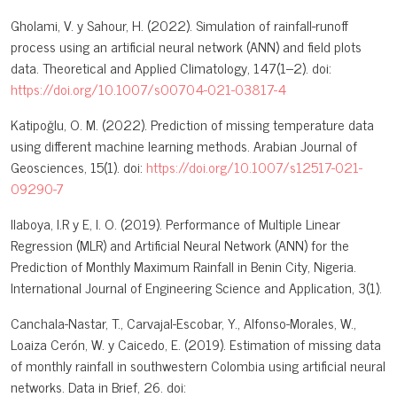
Gholami, V. y Sahour, H. (2022). Simulation of rainfall-runoff
process using an artificial neural network (ANN) and field plots
data. Theoretical and Applied Climatology, 147(1–2). doi:
https://doi.org/10.1007/s00704-021-03817-4
Katipoğlu, O. M. (2022). Prediction of missing temperature data
using different machine learning methods. Arabian Journal of
Geosciences, 15(1). doi:
https://doi.org/10.1007/s12517-021-
09290-7
Ilaboya, I.R y E, I. O. (2019). Performance of Multiple Linear
Regression (MLR) and Artificial Neural Network (ANN) for the
Prediction of Monthly Maximum Rainfall in Benin City, Nigeria.
International Journal of Engineering Science and Application, 3(1).
Canchala-Nastar, T., Carvajal-Escobar, Y., Alfonso-Morales, W.,
Loaiza Cerón, W. y Caicedo, E. (2019). Estimation of missing data
of monthly rainfall in southwestern Colombia using artificial neural
networks. Data in Brief, 26. doi: