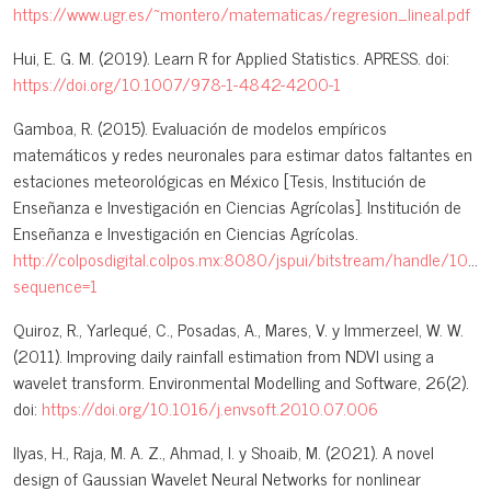
https://www.ugr.es/~montero/matematicas/regresion_lineal.pdf
Hui, E. G. M. (2019). Learn R for Applied Statistics. APRESS. doi:
https://doi.org/10.1007/978-1-4842-4200-1
Gamboa, R. (2015). Evaluación de modelos empíricos
matemáticos y redes neuronales para estimar datos faltantes en
estaciones meteorológicas en México [Tesis, Institución de
Enseñanza e Investigación en Ciencias Agrícolas]. Institución de
Enseñanza e Investigación en Ciencias Agrícolas.
http://colposdigital.colpos.mx:8080/jspui/bitstream/handle/
sequence=1
Quiroz, R., Yarlequé, C., Posadas, A., Mares, V. y Immerzeel, W. W.
(2011). Improving daily rainfall estimation from NDVI using a
wavelet transform. Environmental Modelling and Software, 26(2).
doi:
https://doi.org/10.1016/j.envsoft.2010.07.006
Ilyas, H., Raja, M. A. Z., Ahmad, I. y Shoaib, M. (2021). A novel
design of Gaussian Wavelet Neural Networks for nonlinear