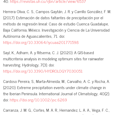
40.
https://revistas.uh.cu/rjbn/article/view/6537
Herrera Oliva, C. S., Campos Gaytán, J. R. y Carrillo González, F. M.
(2017). Estimación de datos faltantes de precipitación por el
método de regresión lineal: Caso de estudio Cuenca Guadalupe,
Baja California, México. Investigación y Ciencia de La Universidad
Autónoma de Aguascalientes, 71. doi:
https://doi.org/10.33064/iycuaa201771598
Sayl, K., Adham, A. y Ritsema, C. J. (2020). A GIS-based
multicriteria analysis in modeling optimum sites for rainwater
harvesting. Hydrology, 7(3). doi:
https://doi.org/10.3390/HYDROLOGY7030051
Cardoso Pereira, S., Marta-Almeida, M., Carvalho, A. C. y Rocha, A.
(2020). Extreme precipitation events under climate change in
the Iberian Peninsula. International Journal of Climatology, 40(2).
doi:
https://doi.org/10.1002/joc.6269
Carranza, J. M. G., Cortes, M. A. R., Hernandez, L. A. A., Vega, F. C.,