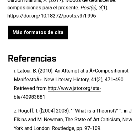
Garzón Mantilla, A. (2017). Modos de deshacerse:
composiciones para el presente.
Post(s)
,
3
(1).
https://doi.org/10.18272/posts.v3i1.996
Más formatos de cita
Referencias
Latour, B. (2010). An Attempt at a Â«Compositionist
ManifestoÂ». New Literary History, 41(3), 471-490.
Retrieved from
http://www.jstor.org/sta-
ble/40983881
Rogoff, I. ([2004] 2008), "˜What is a Theorist?"™, in J.
Elkins and M. Newman, The State of Art Criticism, New
York and London: Routledge, pp. 97-109.