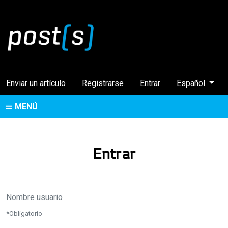
Cambiar el idi
Enviar un artículo
Registrarse
Entrar
Español
MENÚ
Entrar
Nombre usuario
*
Obligatorio