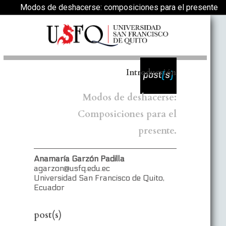
Volver a los detalles del artículo
Modos de deshacerse: composiciones para el presente