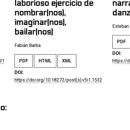
laborioso ejercicio de
narr
nombrar(nos),
danz
imaginar(nos),
Esteban
bailar(nos)
PDF
Fabián Barba
DOI:
591
PDF
HTML
XML
https://
DOI:
https://doi.org/10.18272/post(s).v5i1.1532
o: