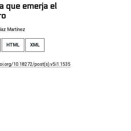
a que emerja el
ro
íaz Martínez
HTML
XML
doi.org/10.18272/post(s).v5i1.1535