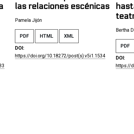
a
las relaciones escénicas
hast
teat
Pamela Jijón
Bertha D
PDF
HTML
XML
PDF
DOI:
https://doi.org/10.18272/post(s).v5i1.1534
DOI:
533
https://