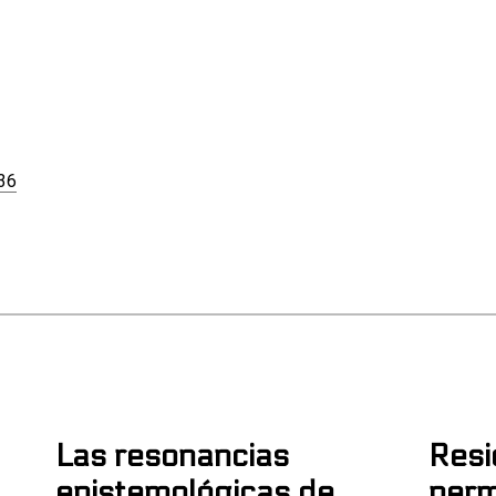
536
Las resonancias
Resi
epistemológicas de
per