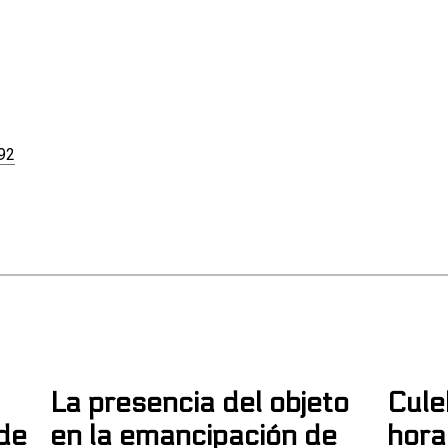
592
La presencia del objeto
Cule
 de
en la emancipación de
hora