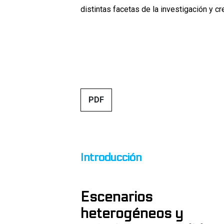
distintas facetas de la investigación y c
##issue.tableOfContents#
PDF
Tabla de contenidos
Introducción
Escenarios
heterogéneos y