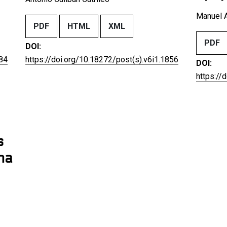
Manuel A
PDF
HTML
XML
PDF
DOI:
884
https://doi.org/10.18272/post(s).v6i1.1856
DOI:
https://
s
ha