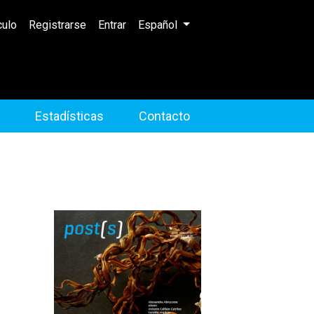
Cambiar el idioma. El idioma actual 
culo
Registrarse
Entrar
Español
Estadísticas
Contacto