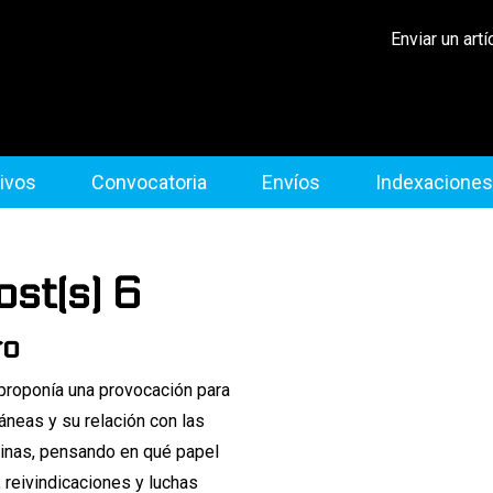
Enviar un artí
ivos
Convocatoria
Envíos
Indexaciones
ost(s) 6
ro
 proponía una provocación para
áneas y su relación con las
sinas, pensando en qué papel
 reivindicaciones y luchas