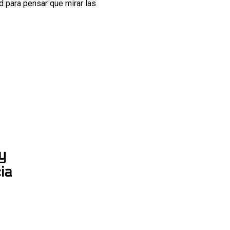
d para pensar que mirar las
#
y
ia