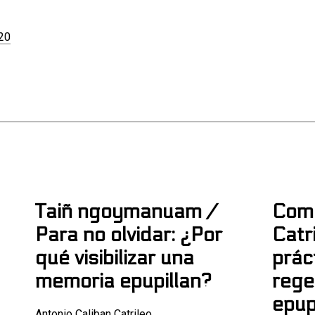
120
Taiñ ngoymanuam /
Com
Para no olvidar: ¿Por
Catr
qué visibilizar una
prác
memoria epupillan?
rege
epup
Antonio Caliban Catrileo