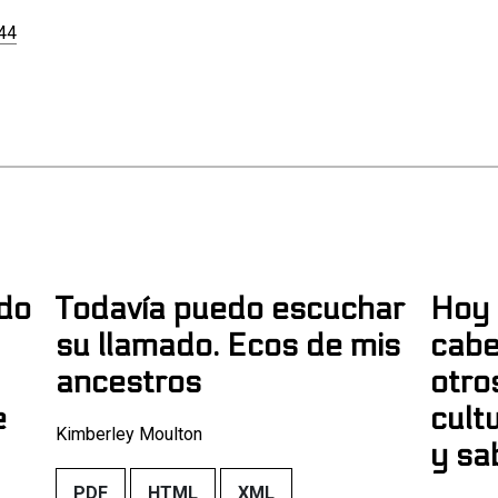
944
do
Todavía puedo escuchar
Hoy 
su llamado. Ecos de mis
cabe
ancestros
otro
e
cult
Kimberley Moulton
y sa
PDF
HTML
XML