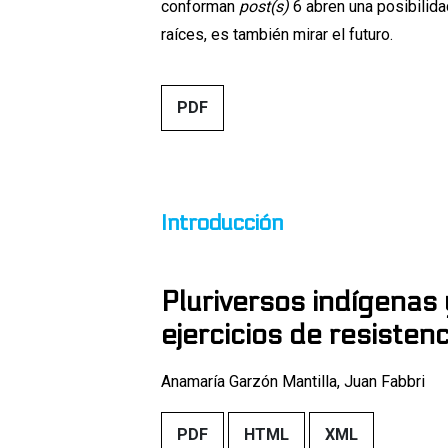
conforman
post(s)
6 abren una posibilida
raíces, es también mirar el futuro.
##issue.tableOfContents#
PDF
Tabla de contenidos
Introducción
Pluriversos indígenas 
ejercicios de resistenc
Anamaría Garzón Mantilla, Juan Fabbri
PDF
HTML
XML