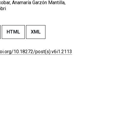
cobar, Anamaría Garzón Mantilla,
bri
HTML
XML
doi.org/10.18272/post(s).v6i1.2113