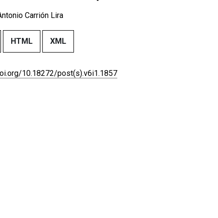
ntonio Carrión Lira
HTML
XML
doi.org/10.18272/post(s).v6i1.1857