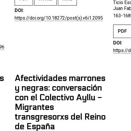
Ticio Es
Juan Fab
DOI:
163-168
https://doi.org/10.18272/post(s).v6i1.2095
PDF
DOI:
096
https://
os
Afectividades marrones
y negras: conversación
con el Colectivo Ayllu -
Migrantes
transgresorxs del Reino
de España