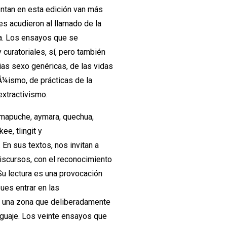
entan en esta edición van más
es acudieron al llamado de la
da. Los ensayos que se
 curatoriales, sí, pero también
ias sexo genéricas, de las vidas
Ã¼ismo, de prácticas de la
 extractivismo.
 mapuche, aymara, quechua,
kee, tlingit y
En sus textos, nos invitan a
discursos, con el reconocimiento
u lectura es una provocación
pues entrar en las
n una zona que deliberadamente
nguaje. Los veinte ensayos que