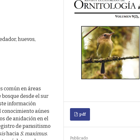
edador, huevos,
es común en áreas
e bosque desde el sur
iste información
el conocimiento aúnes
pdf
os de anidación en el
egistro de parasitismo
sis
hacia
S. maximus
.
Publicado