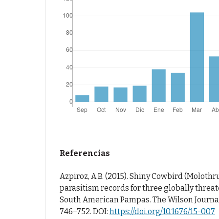
Referencias
Azpiroz, A.B. (2015). Shiny Cowbird (Molothr
parasitism records for three globally threa
South American Pampas. The Wilson Journal 
746–752. DOI:
https://doi.org/10.1676/15-007