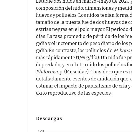
Estudié dos nidos en marzo–mayo de 2020 
composición del nido, dimensiones y medid
huevos y polluelos. Los nidos tenían forma 
tamaño de la puesta fue de dos huevos de co
estrías negras en el polo mayor. El periodo 
días. La tasa promedio de pérdida de los hue
g/día y el incremento de peso diario de los p
g/día. En contraste, los polluelos de
M. bona
más rápidamente (1,99 g/día). Un nido fue
depredado, y en el otro nido los polluelos f
Philornis
sp. (Muscidae). Considero que es
detalladamente eventos de anidación que,
estimar el impacto de parasitismo de cría y 
éxito reproductivo de las especies.
Descargas