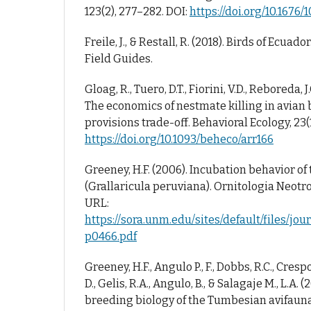
123(2), 277–282. DOI:
https://doi.org/10.1676/1
Freile, J., & Restall, R. (2018). Birds of Ecua
Field Guides.
Gloag, R., Tuero, D.T., Fiorini, V.D., Reboreda, J.
The economics of nestmate killing in avian 
provisions trade-off. Behavioral Ecology, 23(1
https://doi.org/10.1093/beheco/arr166
Greeney, H.F. (2006). Incubation behavior of
(Grallaricula peruviana). Ornitologia Neotrop
URL:
https://sora.unm.edu/sites/default/files/jo
p0466.pdf
Greeney, H.F., Angulo P., F., Dobbs, R.C., Crespo,
D., Gelis, R.A., Angulo, B., & Salagaje M., L.A. 
breeding biology of the Tumbesian avifaun