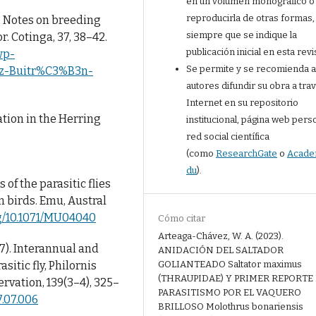
en un volumen monográfico o
reproducirla de otras formas,
). Notes on breeding
siempre que se indique la
r. Cotinga, 37, 38–42.
publicación inicial en esta revi
wp-
Se permite y se recomienda a
iz-Buitr%C3%B3n-
autores difundir su obra a tra
Internet en su repositorio
ation in the Herring
institucional, página web perso
red social científica
(como
ResearchGate
o
Acade
du
).
s of the parasitic flies
n birds. Emu, Austral
rg/10.1071/MU04040
Cómo citar
Arteaga-Chávez, W. A. (2023).
007). Interannual and
ANIDACIÓN DEL SALTADOR
GOLIANTEADO Saltator maximus
asitic fly, Philornis
(THRAUPIDAE) Y PRIMER REPORTE
ervation, 139(3–4), 325–
PARASITISMO POR EL VAQUERO
7.07.006
BRILLOSO Molothrus bonariensis