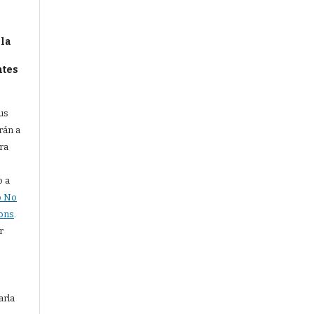
 la
ntes
us
rán a
ra
o a
o No
ons
.
r
arla