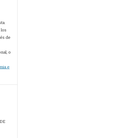
sta.
 los
vés de
nal, o
mia.e
 DE