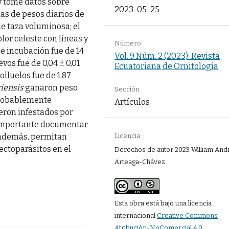
y tomé datos sobre
2023-05-25
as de pesos diarios de
de taza voluminosa; el
lor celeste con líneas y
Número
de incubación fue de 14
Vol. 9 Núm. 2 (2023): Revista
vos fue de 0,04 ± 0,01
Ecuatoriana de Ornitología
olluelos fue de 1,87
riensis
ganaron peso
Sección
 probablemente
Artículos
ueron infestados por
 importante documentar
Licencia
 además, permitan
ectoparásitos en el
Derechos de autor 2023 William And
Arteaga-Chávez
Esta obra está bajo una licencia
internacional
Creative Commons
Atribución-NoComercial 4.0
.