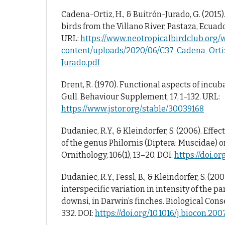
Cadena-Ortiz, H., & Buitrón-Jurado, G. (2015
birds from the Villano River, Pastaza, Ecuado
URL:
https://www.neotropicalbirdclub.org/
content/uploads/2020/06/C37-Cadena-Ort
Jurado.pdf
Drent, R. (1970). Functional aspects of incub
Gull. Behaviour Supplement, 17, 1–132. URL:
https://www.jstor.org/stable/30039168
Dudaniec, R.Y., & Kleindorfer, S. (2006). Effect
of the genus Philornis (Diptera: Muscidae) o
Ornithology, 106(1), 13–20. DOI:
https://doi.o
Dudaniec, R.Y., Fessl, B., & Kleindorfer, S. (2
interspecific variation in intensity of the par
downsi, in Darwin’s finches. Biological Cons
332. DOI:
https://doi.org/10.1016/j.biocon.200