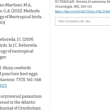
(ICTERIDAE).
Revista Ecuatoriana D
ez‐Martínez, M.A.,
Ornitología
,
9
(2), 104-113.
o, G.A. (2021). Methods
https://doi.org/10.18272/reo.v9i2.258
gy of Neotropical birds.
Más formatos de cita
DOI:
Reboreda, J.C. (2019).
ds. In J.C. Reboreda,
ology of neotropical
ger.
09). Shiny cowbirds
d puncture host eggs
haviour, 77(3), 561–568.
.025
 oryzivorus) parasitism
us) in the Atlantic
Journal of Ornithology,