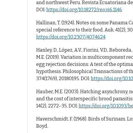
and northwest Peru. Revista Ecuatoriana de O
DOI:
https://doi.org/10.18272/reo.vi6.1146
Hallinan, T. (1924). Notes on some Panama C
special reference to their food. Auk, 41(2), 3
https://doi.org/10.2307/4074624
Hanley, D., López, A.V., Fiorini, V.D., Reboreda, 
M.E. (2019). Variation in multicomponent re
egg rejection decisions: A test of the opti
hypothesis. Philosophical Transactions of th
374(1769), 20180195. DOI:
https://doi.org/10.1
Hauber, M.E. (2003). Hatching asynchrony, n
and the cost of interspecific brood parasiti
14(2), 2272–35. DOI:
https://doi.org/10.1093/b
Haverschmidt, F. (1968). Birds of Surinam. L
Boyd.