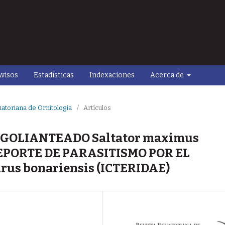
visos
Estadísticas
Indexaciones
Acerca de
uatoriana de Ornitología
/
Artículos
GOLIANTEADO Saltator maximus
EPORTE DE PARASITISMO POR EL
us bonariensis (ICTERIDAE)