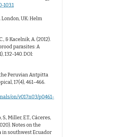
0-103.1
dor. London, UK: Helm
C., & Kacelnik, A. (2012).
brood parasites: A
), 132–140. DOI:
 the Peruvian Antpitta
ical, 17(4), 461–466.
urnals/on/v017n03/p0461-
 S., Miller, E.T., Cáceres,
(2020). Notes on the
a in southwest Ecuador