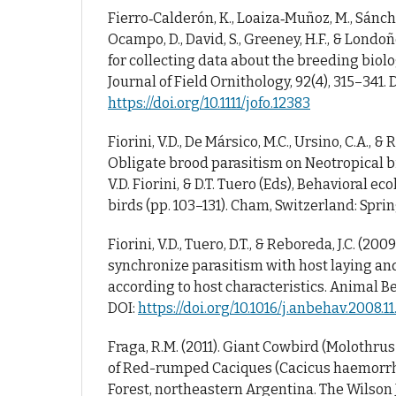
Fierro‐Calderón, K., Loaiza‐Muñoz, M., Sánch
Ocampo, D., David, S., Greeney, H.F., & Londoñ
for collecting data about the breeding biolo
Journal of Field Ornithology, 92(4), 315–341. 
https://doi.org/10.1111/jofo.12383
Fiorini, V.D., De Mársico, M.C., Ursino, C.A., & 
Obligate brood parasitism on Neotropical bir
V.D. Fiorini, & D.T. Tuero (Eds), Behavioral ec
birds (pp. 103–131). Cham, Switzerland: Sprin
Fiorini, V.D., Tuero, D.T., & Reboreda, J.C. (20
synchronize parasitism with host laying an
according to host characteristics. Animal Be
DOI:
https://doi.org/10.1016/j.anbehav.2008.11
Fraga, R.M. (2011). Giant Cowbird (Molothrus
of Red-rumped Caciques (Cacicus haemorrho
Forest, northeastern Argentina. The Wilson 