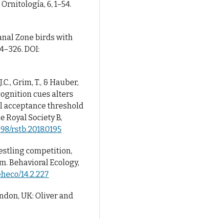
rnitología, 6, 1–54.
anal Zone birds with
04–326. DOI:
J.C., Grim, T., & Hauber,
cognition cues alters
mal acceptance threshold
e Royal Society B,
098/rstb.2018.0195
estling competition,
sm. Behavioral Ecology,
eheco/14.2.227
ondon, UK: Oliver and