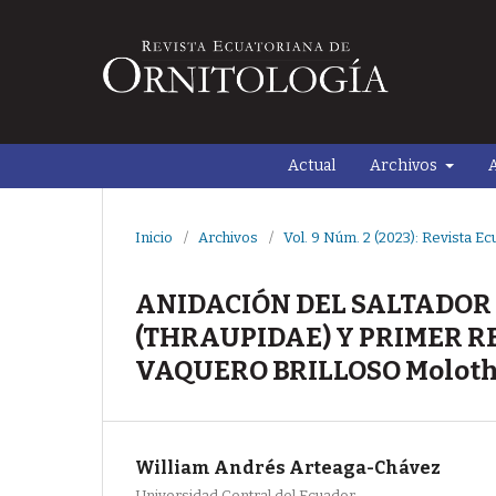
Actual
Archivos
A
Inicio
/
Archivos
/
Vol. 9 Núm. 2 (2023): Revista Ec
ANIDACIÓN DEL SALTADOR 
(THRAUPIDAE) Y PRIMER R
VAQUERO BRILLOSO Molothr
William Andrés Arteaga-Chávez
Universidad Central del Ecuador