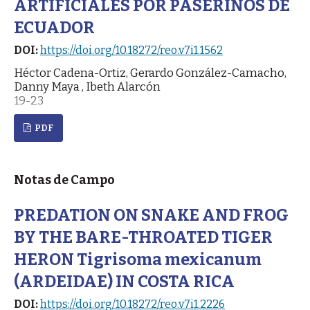
ARTIFICIALES POR PASERINOS DE
ECUADOR
DOI:
https://doi.org/10.18272/reo.v7i1.1562
Héctor Cadena-Ortiz, Gerardo González-Camacho,
Danny Maya , Ibeth Alarcón
19-23
PDF
Notas de Campo
PREDATION ON SNAKE AND FROG
BY THE BARE-THROATED TIGER
HERON Tigrisoma mexicanum
(ARDEIDAE) IN COSTA RICA
DOI:
https://doi.org/10.18272/reo.v7i1.2226