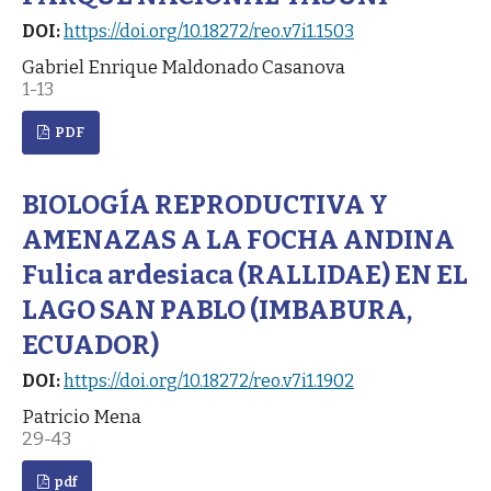
DOI:
https://doi.org/10.18272/reo.v7i1.1503
Gabriel Enrique Maldonado Casanova
1-13
PDF
BIOLOGÍA REPRODUCTIVA Y
AMENAZAS A LA FOCHA ANDINA
Fulica ardesiaca (RALLIDAE) EN EL
LAGO SAN PABLO (IMBABURA,
ECUADOR)
DOI:
https://doi.org/10.18272/reo.v7i1.1902
Patricio Mena
29-43
pdf