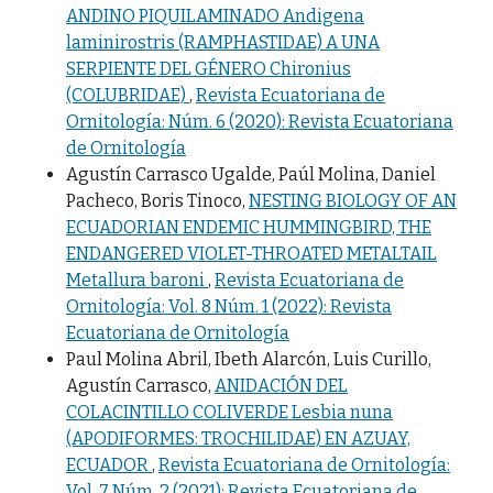
ANDINO PIQUILAMINADO Andigena
laminirostris (RAMPHASTIDAE) A UNA
SERPIENTE DEL GÉNERO Chironius
(COLUBRIDAE)
,
Revista Ecuatoriana de
Ornitología: Núm. 6 (2020): Revista Ecuatoriana
de Ornitología
Agustín Carrasco Ugalde, Paúl Molina, Daniel
Pacheco, Boris Tinoco,
NESTING BIOLOGY OF AN
ECUADORIAN ENDEMIC HUMMINGBIRD, THE
ENDANGERED VIOLET-THROATED METALTAIL
Metallura baroni
,
Revista Ecuatoriana de
Ornitología: Vol. 8 Núm. 1 (2022): Revista
Ecuatoriana de Ornitología
Paul Molina Abril, Ibeth Alarcón, Luis Curillo,
Agustín Carrasco,
ANIDACIÓN DEL
COLACINTILLO COLIVERDE Lesbia nuna
(APODIFORMES: TROCHILIDAE) EN AZUAY,
ECUADOR
,
Revista Ecuatoriana de Ornitología:
Vol. 7 Núm. 2 (2021): Revista Ecuatoriana de