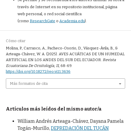
través de Internet en su repositorio institucional, página
web personal, o red social científica
(como
ResearchGate
o
Academia.edu
).
Cómo citar
Molina, P., Carrasco, A., Pacheco-Osorio, D., Vásquez-Ávila, B., &
Arteaga-Chávez, W. A. (2025). AVES ACUÁTICAS DE UN HUMEDAL
ARTIFICIAL EN LOS ANDES DEL SUR DEL ECUADOR.
Revista
Ecuatoriana De Ornitología
,
11
, 68-69.
https://doi.org/10.18272/reo.vi11.3636
Más formatos de cita
Artículos más leídos del mismo autor/a
William Andrés Arteaga-Chávez, Dayana Pamela
Togán-Murillo,
DEPREDACIÓN DEL TUCÁN