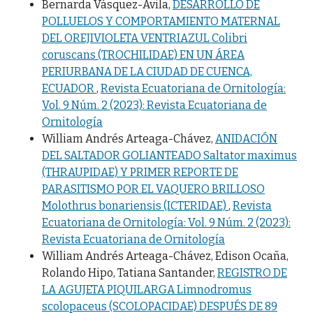
Bernarda Vásquez-Ávila,
DESARROLLO DE
POLLUELOS Y COMPORTAMIENTO MATERNAL
DEL OREJIVIOLETA VENTRIAZUL Colibri
coruscans (TROCHILIDAE) EN UN ÁREA
PERIURBANA DE LA CIUDAD DE CUENCA,
ECUADOR
,
Revista Ecuatoriana de Ornitología:
Vol. 9 Núm. 2 (2023): Revista Ecuatoriana de
Ornitología
William Andrés Arteaga-Chávez,
ANIDACIÓN
DEL SALTADOR GOLIANTEADO Saltator maximus
(THRAUPIDAE) Y PRIMER REPORTE DE
PARASITISMO POR EL VAQUERO BRILLOSO
Molothrus bonariensis (ICTERIDAE)
,
Revista
Ecuatoriana de Ornitología: Vol. 9 Núm. 2 (2023):
Revista Ecuatoriana de Ornitología
William Andrés Arteaga-Chávez, Edison Ocaña,
Rolando Hipo, Tatiana Santander,
REGISTRO DE
LA AGUJETA PIQUILARGA Limnodromus
scolopaceus (SCOLOPACIDAE) DESPUÉS DE 89