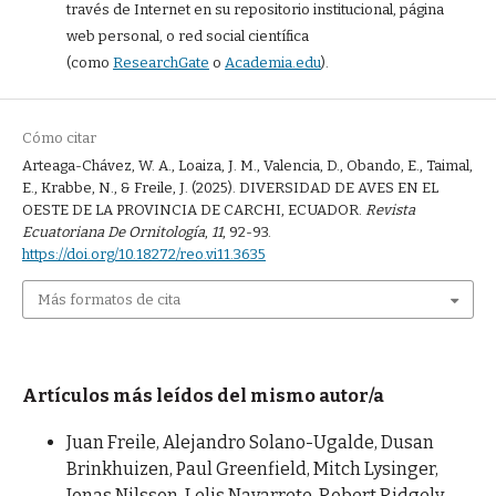
través de Internet en su repositorio institucional, página
web personal, o red social científica
(como
ResearchGate
o
Academia.edu
).
Cómo citar
Arteaga-Chávez, W. A., Loaiza, J. M., Valencia, D., Obando, E., Taimal,
E., Krabbe, N., & Freile, J. (2025). DIVERSIDAD DE AVES EN EL
OESTE DE LA PROVINCIA DE CARCHI, ECUADOR.
Revista
Ecuatoriana De Ornitología
,
11
, 92-93.
https://doi.org/10.18272/reo.vi11.3635
Más formatos de cita
Artículos más leídos del mismo autor/a
Juan Freile, Alejandro Solano-Ugalde, Dusan
Brinkhuizen, Paul Greenfield, Mitch Lysinger,
Jonas Nilsson, Lelis Navarrete, Robert Ridgely,