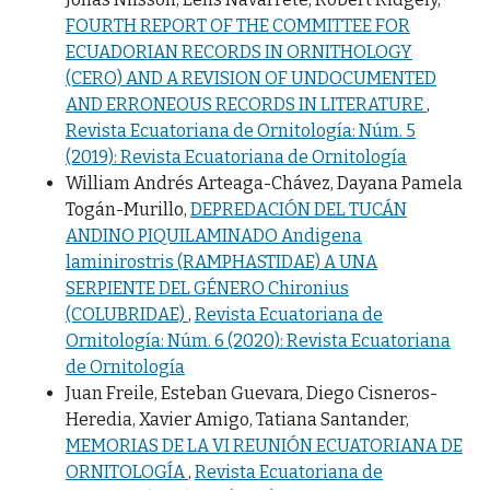
FOURTH REPORT OF THE COMMITTEE FOR
ECUADORIAN RECORDS IN ORNITHOLOGY
(CERO) AND A REVISION OF UNDOCUMENTED
AND ERRONEOUS RECORDS IN LITERATURE
,
Revista Ecuatoriana de Ornitología: Núm. 5
(2019): Revista Ecuatoriana de Ornitología
William Andrés Arteaga-Chávez, Dayana Pamela
Togán-Murillo,
DEPREDACIÓN DEL TUCÁN
ANDINO PIQUILAMINADO Andigena
laminirostris (RAMPHASTIDAE) A UNA
SERPIENTE DEL GÉNERO Chironius
(COLUBRIDAE)
,
Revista Ecuatoriana de
Ornitología: Núm. 6 (2020): Revista Ecuatoriana
de Ornitología
Juan Freile, Esteban Guevara, Diego Cisneros-
Heredia, Xavier Amigo, Tatiana Santander,
MEMORIAS DE LA VI REUNIÓN ECUATORIANA DE
ORNITOLOGÍA
,
Revista Ecuatoriana de