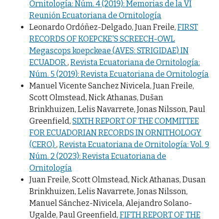
Ornitología: Núm. 4 (2019): Memorias de la VI
Reunión Ecuatoriana de Ornitología
Leonardo Ordóñez-Delgado, Juan Freile,
FIRST
RECORDS OF KOEPCKE'S SCREECH-OWL
Megascops koepckeae (AVES: STRIGIDAE) IN
ECUADOR
,
Revista Ecuatoriana de Ornitología:
Núm. 5 (2019): Revista Ecuatoriana de Ornitología
Manuel Vicente Sanchez Nivicela, Juan Freile,
Scott Olmstead, Nick Athanas, Dušan
Brinkhuizen, Lelis Navarrete, Jonas Nilsson, Paul
Greenfield,
SIXTH REPORT OF THE COMMITTEE
FOR ECUADORIAN RECORDS IN ORNITHOLOGY
(CERO)
,
Revista Ecuatoriana de Ornitología: Vol. 9
Núm. 2 (2023): Revista Ecuatoriana de
Ornitología
Juan Freile, Scott Olmstead, Nick Athanas, Dusan
Brinkhuizen, Lelis Navarrete, Jonas Nilsson,
Manuel Sánchez-Nivicela, Alejandro Solano-
Ugalde, Paul Greenfield,
FIFTH REPORT OF THE