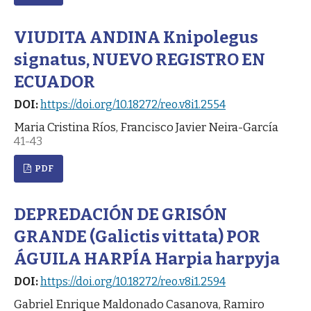
VIUDITA ANDINA Knipolegus
signatus, NUEVO REGISTRO EN
ECUADOR
DOI:
https://doi.org/10.18272/reo.v8i1.2554
Maria Cristina Ríos, Francisco Javier Neira-García
41-43
PDF
DEPREDACIÓN DE GRISÓN
GRANDE (Galictis vittata) POR
ÁGUILA HARPÍA Harpia harpyja
DOI:
https://doi.org/10.18272/reo.v8i1.2594
Gabriel Enrique Maldonado Casanova, Ramiro