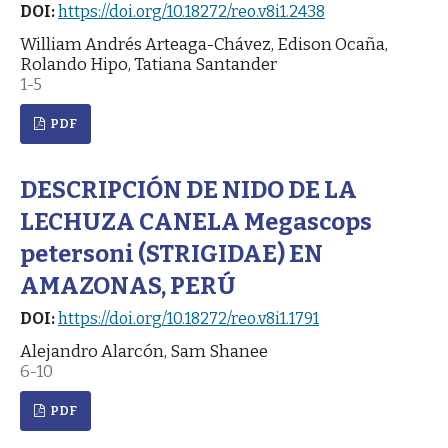
DOI:
https://doi.org/10.18272/reo.v8i1.2438
William Andrés Arteaga-Chávez, Edison Ocaña,
Rolando Hipo, Tatiana Santander
1-5
PDF
DESCRIPCIÓN DE NIDO DE LA
LECHUZA CANELA Megascops
petersoni (STRIGIDAE) EN
AMAZONAS, PERÚ
DOI:
https://doi.org/10.18272/reo.v8i1.1791
Alejandro Alarcón, Sam Shanee
6-10
PDF