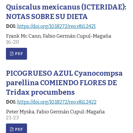
Quiscalus mexicanus (ICTERIDAE):
NOTAS SOBRE SU DIETA
DOI:
https://doi.org/10.18272/reo.v8i1.2421
Frank Mc Cann, Fabio Germán Cupul-Magaña
16-20
PDF
PICOGRUESO AZUL Cyanocompsa
parellina COMIENDO FLORES DE
Tridax procumbens
DOI:
https://doi.org/10.18272/reo.v8i1.2422
Peter Myska, Fabio Germán Cupul-Magaña
21-23
PDF