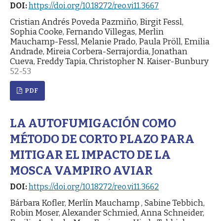
DOI:
https://doi.org/10.18272/reo.vi11.3667
Cristian Andrés Poveda Pazmiño, Birgit Fessl,
Sophia Cooke, Fernando Villegas, Merlin
Mauchamp-Fessl, Melanie Prado, Paula Pröll, Emilia
Andrade, Mireia Corbera-Serrajordia, Jonathan
Cueva, Freddy Tapia, Christopher N. Kaiser-Bunbury
52-53
PDF
LA AUTOFUMIGACIÓN COMO
MÉTODO DE CORTO PLAZO PARA
MITIGAR EL IMPACTO DE LA
MOSCA VAMPIRO AVIAR
DOI:
https://doi.org/10.18272/reo.vi11.3662
Bárbara Kofler, Merlín Mauchamp , Sabine Tebbich,
Robin Moser, Alexander Schmied, Anna Schneider,