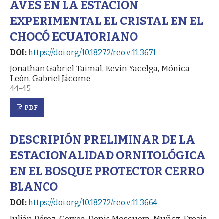
AVES EN LA ESTACIÓN
EXPERIMENTAL EL CRISTAL EN EL
CHOCÓ ECUATORIANO
DOI:
https://doi.org/10.18272/reo.vi11.3671
Jonathan Gabriel Taimal, Kevin Yacelga, Mónica
León, Gabriel Jácome
44-45
PDF
DESCRIPIÓN PRELIMINAR DE LA
ESTACIONALIDAD ORNITOLÓGICA
EN EL BOSQUE PROTECTOR CERRO
BLANCO
DOI:
https://doi.org/10.18272/reo.vi11.3664
Julián Pérez-Correa, Denis Mosquera-Muñoz, Frecia