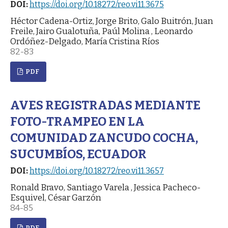
DOI:
https://doi.org/10.18272/reo.vi11.3675
Héctor Cadena-Ortiz, Jorge Brito, Galo Buitrón, Juan
Freile, Jairo Gualotuña, Paúl Molina , Leonardo
Ordóñez-Delgado, María Cristina Ríos
82-83
PDF
AVES REGISTRADAS MEDIANTE
FOTO-TRAMPEO EN LA
COMUNIDAD ZANCUDO COCHA,
SUCUMBÍOS, ECUADOR
DOI:
https://doi.org/10.18272/reo.vi11.3657
Ronald Bravo, Santiago Varela , Jessica Pacheco-
Esquivel, César Garzón
84-85
PDF