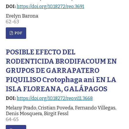
DOI:
https://doi.org/10.18272/reo.3691
Evelyn Barona
62-63
PDF
POSIBLE EFECTO DEL
RODENTICIDA BRODIFACOUM EN
GRUPOS DE GARRAPATERO
PIQUILISO Crotophaga ani EN LA
ISLA FLOREANA, GALÁPAGOS
DOI:
https://doi.org/10.18272/reo.vi11.3668
Melany Prado, Cristian Poveda, Fernando Villegas,
Denis Mosquera, Birgit Fessl
64-65