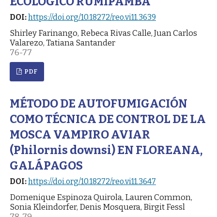
ECOLÓGICO RUMIPAMBA
DOI:
https://doi.org/10.18272/reo.vi11.3639
Shirley Farinango, Rebeca Rivas Calle, Juan Carlos
Valarezo, Tatiana Santander
76-77
PDF
MÉTODO DE AUTOFUMIGACIÓN
COMO TÉCNICA DE CONTROL DE LA
MOSCA VAMPIRO AVIAR
(Philornis downsi) EN FLOREANA,
GALÁPAGOS
DOI:
https://doi.org/10.18272/reo.vi11.3647
Domenique Espinoza Quirola, Lauren Common,
Sonia Kleindorfer, Denis Mosquera, Birgit Fessl
78-79