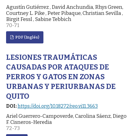
Agustín Gutiérrez , David Anchundia, Rhys Green,
Courtney L. Pike , Peter Pibaque, Christian Sevilla ,
Birgit Fessl , Sabine Tebbich
70-71
PDF (Inglés)
LESIONES TRAUMÁTICAS
CAUSADAS POR ATAQUES DE
PERROS Y GATOS EN ZONAS
URBANAS Y PERIURBANAS DE
QUITO
DOI:
https://doi.org/10.18272/reo.vi11.3663
Ariel Guerrero-Campoverde, Carolina Sáenz, Diego
F. Cisneros-Heredia
72-73