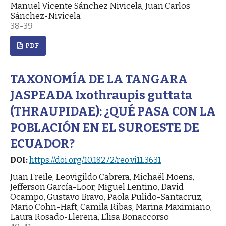
Manuel Vicente Sánchez Nivicela, Juan Carlos
Sánchez-Nivicela
38-39
PDF
TAXONOMÍA DE LA TANGARA
JASPEADA Ixothraupis guttata
(THRAUPIDAE): ¿QUÉ PASA CON LA
POBLACIÓN EN EL SUROESTE DE
ECUADOR?
DOI:
https://doi.org/10.18272/reo.vi11.3631
Juan Freile, Leovigildo Cabrera, Michaël Moens,
Jefferson García-Loor, Miguel Lentino, David
Ocampo, Gustavo Bravo, Paola Pulido-Santacruz,
Mario Cohn-Haft, Camila Ribas, Marina Maximiano,
Laura Rosado-Llerena, Elisa Bonaccorso