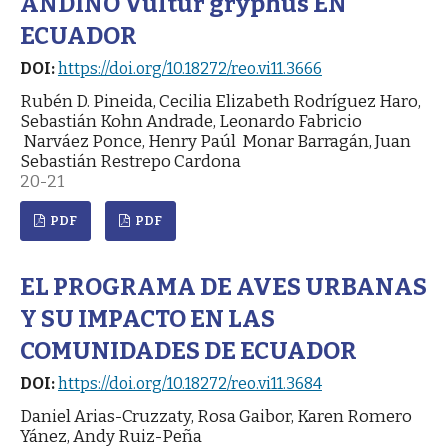
ANDINO Vultur gryphus EN
ECUADOR
DOI:
https://doi.org/10.18272/reo.vi11.3666
Rubén D. Pineida, Cecilia Elizabeth Rodríguez Haro,
Sebastián Kohn Andrade, Leonardo Fabricio
Narváez Ponce, Henry Paúl Monar Barragán, Juan
Sebastián Restrepo Cardona
20-21
PDF
PDF
EL PROGRAMA DE AVES URBANAS
Y SU IMPACTO EN LAS
COMUNIDADES DE ECUADOR
DOI:
https://doi.org/10.18272/reo.vi11.3684
Daniel Arias-Cruzzaty, Rosa Gaibor, Karen Romero
Yánez, Andy Ruiz-Peña