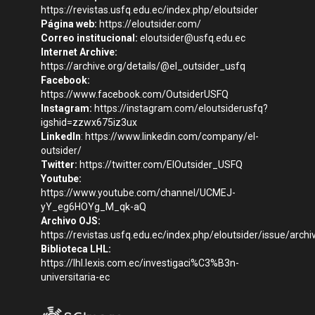
https://revistas.usfq.edu.ec/index.php/eloutsider
Página web:
https://eloutsider.com/
Correo institucional:
eloutsider@usfq.edu.ec
Internet Archive:
https://archive.org/details/@el_outsider_usfq
Facebook:
https://www.facebook.com/OutsiderUSFQ
Instagram:
https://instagram.com/eloutsiderusfq?
igshid=zzwx675iz3ux
LinkedIn
:
https://www.linkedin.com/company/el-
outsider/
Twitter:
https://twitter.com/ElOutsider_USFQ
Youtube:
https://www.youtube.com/channel/UCMEJ-
yY_eg6HOYg_M_qk-aQ
Archivo OJS:
https://revistas.usfq.edu.ec/index.php/eloutsider/issue/archi
Biblioteca LHL:
https://lhl.lexis.com.ec/investigaci%C3%B3n-
universitaria-ec