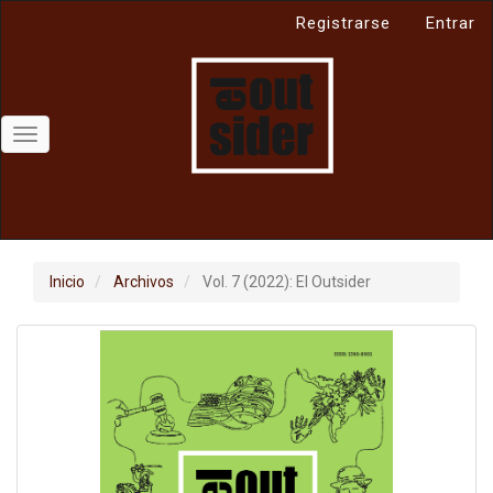
Navegación
Registrarse
Entrar
principal
Contenido
principal
Barra
lateral
Toggle
navigation
Inicio
Archivos
Vol. 7 (2022): El Outsider