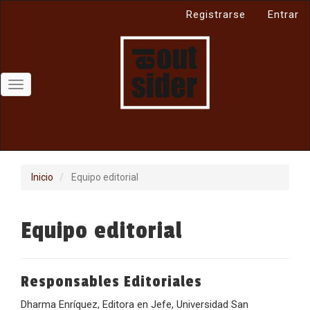
Navegación
Registrarse
Entrar
principal
Contenido
principal
Barra
lateral
Toggle
navigation
Inicio
Equipo editorial
Equipo editorial
Responsables Editoriales
Dharma Enríquez, Editora en Jefe, Universidad San