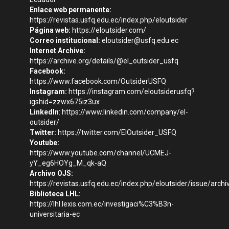
Enlace web permanente:
https://revistas.usfq.edu.ec/index.php/eloutsider
Página web:
https://eloutsider.com/
Correo institucional:
eloutsider@usfq.edu.ec
Internet Archive:
https://archive.org/details/@el_outsider_usfq
Facebook:
https://www.facebook.com/OutsiderUSFQ
Instagram:
https://instagram.com/eloutsiderusfq?
igshid=zzwx675iz3ux
LinkedIn
:
https://www.linkedin.com/company/el-
outsider/
Twitter:
https://twitter.com/ElOutsider_USFQ
Youtube:
https://www.youtube.com/channel/UCMEJ-
yY_eg6HOYg_M_qk-aQ
Archivo OJS:
https://revistas.usfq.edu.ec/index.php/eloutsider/issue/archi
Biblioteca LHL:
https://lhl.lexis.com.ec/investigaci%C3%B3n-
universitaria-ec