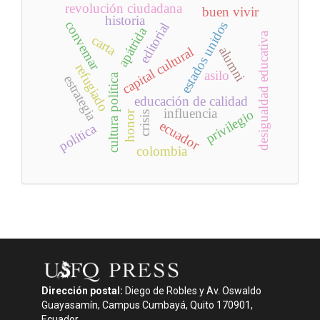
revolución ciudadana
buen vivir
historia
convemar
estados unidos
editorial
apátrida
desigualdad educativa
carta
alumni
capital cultural
refugiado
asilo
cultura política
estrategia
educación de calidad
influencia
privilegio
honor
crisis
ecuador
política
colombia
Dirección postal:
Diego de Robles y Av. Oswaldo
Guayasamín, Campus Cumbayá, Quito 170901,
Ecuador