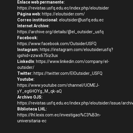
Enlace web permanente:
https://revistas.usfq.edu.ec/index.php/eloutsider
Página web:
https://eloutsider.com/
Correo institucional:
eloutsider@usfq.edu.ec
Internet Archive:
https://archive.org/details/@el_outsider_usfq
Facebook:
https://www.facebook.com/OutsiderUSFQ
Instagram:
https://instagram.com/eloutsiderusfq?
igshid=zzwx675iz3ux
LinkedIn
:
https://www.linkedin.com/company/el-
outsider/
Twitter:
https://twitter.com/ElOutsider_USFQ
Youtube:
https://www.youtube.com/channel/UCMEJ-
yY_eg6HOYg_M_qk-aQ
Archivo OJS:
https://revistas.usfq.edu.ec/index.php/eloutsider/issue/archi
Biblioteca LHL:
https://lhl.lexis.com.ec/investigaci%C3%B3n-
universitaria-ec