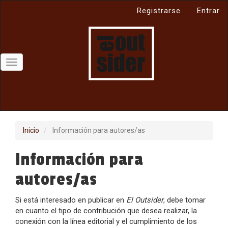
Navegación
Registrarse
Entrar
principal
Contenido
principal
Barra
lateral
Toggle
navigation
Inicio
Información para autores/as
Información para
autores/as
Si está interesado en publicar en
El Outsider
, debe tomar
en cuanto el tipo de contribución que desea realizar, la
conexión con la línea editorial y el cumplimiento de los