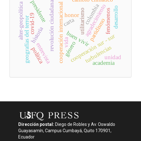
presidente
revolución ciudadana
alter-geopolítica
cooperación internacional
colombia
agradecimiento
desarrollo
utilitarismo
fenómenos
honor
covid-19
geografías del terror
carta
partidismo
historia
buen vivir
cooperación sur - sur
vida
género
entrevista
turbulencias
política
unidad
academia
Dirección postal:
Diego de Robles y Av. Oswaldo
Guayasamín, Campus Cumbayá, Quito 170901,
Ecuador