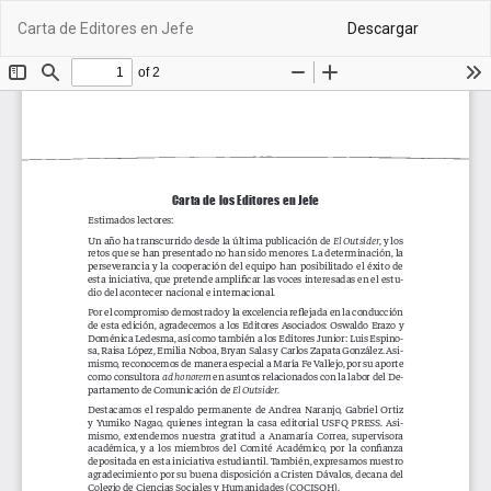
Volver
De
Carta de Editores en Jefe
Descargar
a
PD
los
detalles
del
artículo