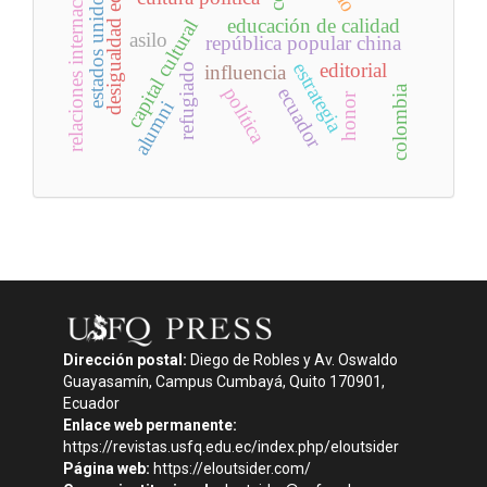
desigualdad educativa
relaciones internacionales
estados unidos
educación de calidad
capital cultural
asilo
república popular china
estrategia
editorial
refugiado
influencia
colombia
política
ecuador
honor
alumni
Dirección postal:
Diego de Robles y Av. Oswaldo
Guayasamín, Campus Cumbayá, Quito 170901,
Ecuador
Enlace web permanente:
https://revistas.usfq.edu.ec/index.php/eloutsider
Página web:
https://eloutsider.com/