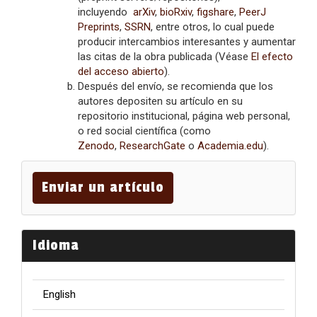
incluyendo
arXiv
,
bioRxiv
,
figshare
,
PeerJ
Preprints
,
SSRN
, entre otros, lo cual puede
producir intercambios interesantes y aumentar
las citas de la obra publicada (Véase
El efecto
del acceso abierto
).
Después del envío, se recomienda que los
autores depositen su artículo en su
repositorio institucional, página web personal,
o red social científica (como
Zenodo
,
ResearchGate
o
Academia.edu
).
Enviar
un
Enviar un artículo
artículo
Idioma
English