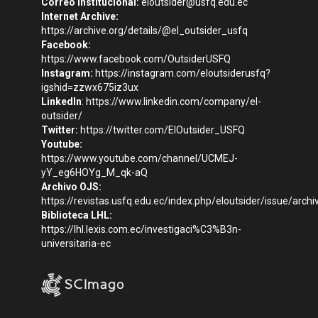
Correo institucional:
eloutsider@usfq.edu.ec
Internet Archive:
https://archive.org/details/@el_outsider_usfq
Facebook:
https://www.facebook.com/OutsiderUSFQ
Instagram:
https://instagram.com/eloutsiderusfq?
igshid=zzwx675iz3ux
LinkedIn
:
https://www.linkedin.com/company/el-
outsider/
Twitter:
https://twitter.com/ElOutsider_USFQ
Youtube:
https://www.youtube.com/channel/UCMEJ-
yY_eg6HOYg_M_qk-aQ
Archivo OJS:
https://revistas.usfq.edu.ec/index.php/eloutsider/issue/archi
Biblioteca LHL:
https://lhl.lexis.com.ec/investigaci%C3%B3n-
universitaria-ec