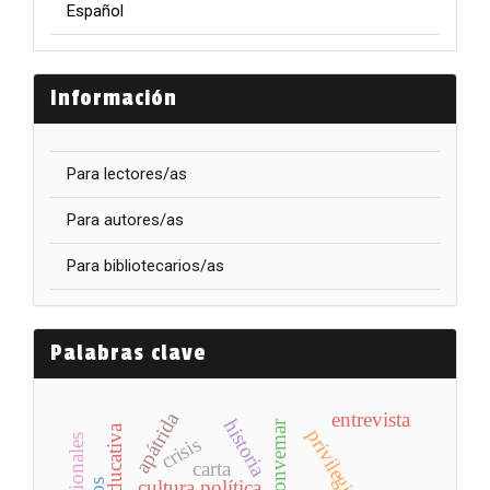
Español
Información
Para lectores/as
Para autores/as
Para bibliotecarios/as
Palabras clave
apátrida
entrevista
historia
convemar
privilegio
crisis
carta
cultura política