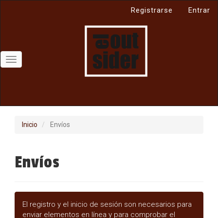
Navegación
Registrarse
Entrar
principal
Contenido
principal
Barra
lateral
Toggle
navigation
Inicio
Envíos
Envíos
El registro y el inicio de sesión son necesarios para
enviar elementos en línea y para comprobar el