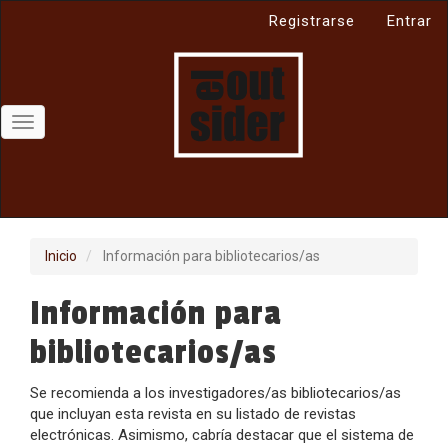
Navegación
Registrarse
Entrar
principal
Contenido
principal
Barra
lateral
Toggle
navigation
Inicio
Información para bibliotecarios/as
Información para
bibliotecarios/as
Se recomienda a los investigadores/as bibliotecarios/as
que incluyan esta revista en su listado de revistas
electrónicas. Asimismo, cabría destacar que el sistema de