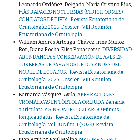
Leonardo Ordóñez-Delgado, María Cristina Ríos,
MÁS RAPACES NOCTURNAS (STRIGIFORMES)
CON DATOS DE DIETA
,
Revista Ecuatoriana de
Ornitología: 2025: Dossier- VIII Reunión
Ecuatoriana de Ornitología
William Andrés Arteaga-Chávez, Irina Muñoz-
Ron, Diana Rocha, Elisa Bonaccorso,
DIVERSIDAD,
ABUNDANCIA Y CONSERVACIÓN DE AVES EN
TURBERAS DE PÁRAMOS DE LOS ANDES DEL
NORTE DE ECUADOR
,
Revista Ecuatoriana de
Ornitología: 2025: Dossier- VIII Reunión
Ecuatoriana de Ornitología
Bernarda Vásquez-Ávila,
ABERRACIONES
CROMÁTICAS EN TÓRTOLA OREJUDA Zenaida
auriculata Y SINSONTE COLILARGO Mimus
longicaudatus
,
Revista Ecuatoriana de
Ornitología: Vol. 10 Núm. 1 (2024): Revista
Ecuatoriana de Ornitología
Juan Aguilar, Paúl Molina,
MATORRALERO