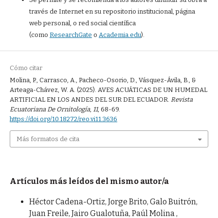
través de Internet en su repositorio institucional, página
web personal, o red social científica
(como
ResearchGate
o
Academia.edu
).
Cómo citar
Molina, P., Carrasco, A., Pacheco-Osorio, D., Vásquez-Ávila, B., &
Arteaga-Chávez, W. A. (2025). AVES ACUÁTICAS DE UN HUMEDAL
ARTIFICIAL EN LOS ANDES DEL SUR DEL ECUADOR.
Revista
Ecuatoriana De Ornitología
,
11
, 68-69.
https://doi.org/10.18272/reo.vi11.3636
Más formatos de cita
Artículos más leídos del mismo autor/a
Héctor Cadena-Ortiz, Jorge Brito, Galo Buitrón,
Juan Freile, Jairo Gualotuña, Paúl Molina ,