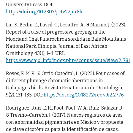
University Press. DOI:
https://doi.org/10.2307/j.ctv22jnr8k
Lai, S., Bedin, E., Lavril, C., Lesaffre, A., & Marino, J. (2023).
Report of a case of progressive greying in the
Moorland Chat Pinarochroa sordida in Bale Mountains
National Park, Ethiopia. Journal of East African
Ornithology, 43(1), 1–4. URL:
https://www.ajol.info/index.php/scopus/issue/view/21781
Reyes, E. M. R., & Ortiz-Catedral, L. (2023). Four cases of
different plumage chromatic aberrations in
Galapagos birds. Revista Ecuatoriana de Ornitología,
9(2), 131–135. DOI:
https://doi.org/10.18272/reo.v9i2.2776
Rodríguez-Ruíz, E. R., Poot-Poot, W. A., Ruíz-Salazar, R.,
& Treviño-Carreón, J. (2017). Nuevos registros de aves
con anormalidad pigmentaria en México y propuesta
de clave dicotómica para la identificación de casos.