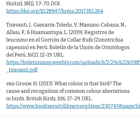
Huitzil, 18(1), 57–70. DOI:
https://doi.org/10.28947/hrmo.2017.18.1.264
Tiravanti, J., Gamarra-Toledo, V., Mamani-Cabana, N.,
Allasi, P., & Huamantupa, L. (2019). Registros de
leucismo en el Gorrión de Collar Rufo (Zonotrichia
capensis) en Perú. Boletín de la Unión de Ornitólogos
del Perú, 16(2), 12–19. URL:
https://boletinunop.weebly.com/uploads/6/2/2/6/62265
_tiravanti.pdf
van Grouw, H. (2013). What colour is that bird? The
cause and recognition of common colour aberrations
in birds. British Birds, 106, 17–29. URL:
https://www.biodiversitylibrary.org/item/230743#page/1