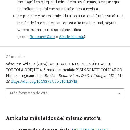
monográfico o reproducirla de otras formas, siempre que
se indique la publicación inicial en esta revista.
Se permite y se recomienda a los autores difundir su obra a
través de Internet en su repositorio institucional, página
web personal, o red social científica
(como
ResearchGate
o
Academia.edu
).
Cómo citar
Vásquez-Ávila, B. (2024). ABERRACIONES CROMÁTICAS EN
TÓRTOLA OREJUDA Zenaida auriculata Y SINSONTE COLILARGO
Mimus longicaudatus.
Revista Ecuatoriana De Ornitología
,
10
(1), 21-
23.
https://doi.org/10.18272/reo.v10i1.2713
Más formatos de cita
Artículos más leídos del mismo autor/a