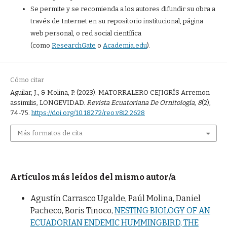
Se permite y se recomienda a los autores difundir su obra a
través de Internet en su repositorio institucional, página
web personal, o red social científica
(como
ResearchGate
o
Academia.edu
).
Cómo citar
Aguilar, J., & Molina, P. (2023). MATORRALERO CEJIGRÍS Arremon
assimilis, LONGEVIDAD.
Revista Ecuatoriana De Ornitología
,
8
(2),
74-75.
https://doi.org/10.18272/reo.v8i2.2628
Más formatos de cita
Artículos más leídos del mismo autor/a
Agustín Carrasco Ugalde, Paúl Molina, Daniel
Pacheco, Boris Tinoco,
NESTING BIOLOGY OF AN
ECUADORIAN ENDEMIC HUMMINGBIRD, THE