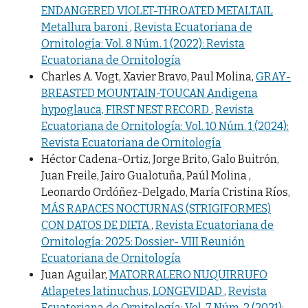
ENDANGERED VIOLET-THROATED METALTAIL
Metallura baroni
,
Revista Ecuatoriana de
Ornitología: Vol. 8 Núm. 1 (2022): Revista
Ecuatoriana de Ornitología
Charles A. Vogt, Xavier Bravo, Paul Molina,
GRAY-
BREASTED MOUNTAIN-TOUCAN Andigena
hypoglauca, FIRST NEST RECORD
,
Revista
Ecuatoriana de Ornitología: Vol. 10 Núm. 1 (2024):
Revista Ecuatoriana de Ornitología
Héctor Cadena-Ortiz, Jorge Brito, Galo Buitrón,
Juan Freile, Jairo Gualotuña, Paúl Molina ,
Leonardo Ordóñez-Delgado, María Cristina Ríos,
MÁS RAPACES NOCTURNAS (STRIGIFORMES)
CON DATOS DE DIETA
,
Revista Ecuatoriana de
Ornitología: 2025: Dossier- VIII Reunión
Ecuatoriana de Ornitología
Juan Aguilar,
MATORRALERO NUQUIRRUFO
Atlapetes latinuchus, LONGEVIDAD
,
Revista
Ecuatoriana de Ornitología: Vol. 7 Núm. 2 (2021):