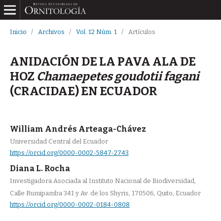
Inicio
/
Archivos
/
Vol. 12 Núm. 1
/
Artículos
ANIDACIÓN DE LA PAVA ALA DE
HOZ
Chamaepetes goudotii fagani
(CRACIDAE) EN ECUADOR
William Andrés Arteaga-Chávez
Universidad Central del Ecuador
https://orcid.org/0000-0002-5847-2743
Diana L. Rocha
Investigadora Asociada al Instituto Nacional de Biodiversidad,
Calle Rumipamba 341 y Av. de los Shyris, 170506, Quito, Ecuador
https://orcid.org/0000-0002-0184-0808