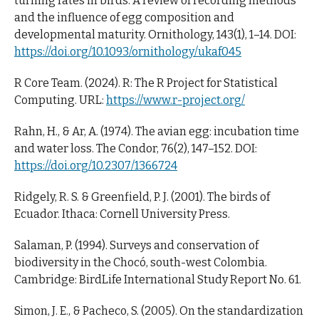
turning rates in birds: A review of recording methods
and the influence of egg composition and
developmental maturity. Ornithology, 143(1), 1–14. DOI:
https://doi.org/10.1093/ornithology/ukaf045
R Core Team. (2024). R: The R Project for Statistical
Computing. URL:
https://www.r-project.org/
Rahn, H., & Ar, A. (1974). The avian egg: incubation time
and water loss. The Condor, 76(2), 147–152. DOI:
https://doi.org/10.2307/1366724
Ridgely, R. S. & Greenfield, P. J. (2001). The birds of
Ecuador. Ithaca: Cornell University Press.
Salaman, P. (1994). Surveys and conservation of
biodiversity in the Chocó, south-west Colombia.
Cambridge: BirdLife International Study Report No. 61.
Simon, J. E., & Pacheco, S. (2005). On the standardization