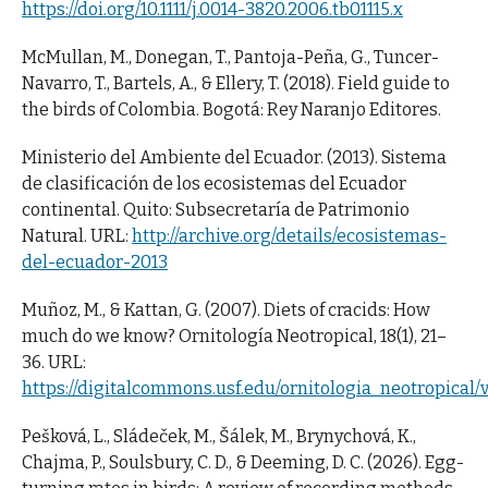
https://doi.org/10.1111/j.0014-3820.2006.tb01115.x
McMullan, M., Donegan, T., Pantoja-Peña, G., Tuncer-
Navarro, T., Bartels, A., & Ellery, T. (2018). Field guide to
the birds of Colombia. Bogotá: Rey Naranjo Editores.
Ministerio del Ambiente del Ecuador. (2013). Sistema
de clasificación de los ecosistemas del Ecuador
continental. Quito: Subsecretaría de Patrimonio
Natural. URL:
http://archive.org/details/ecosistemas-
del-ecuador-2013
Muñoz, M., & Kattan, G. (2007). Diets of cracids: How
much do we know? Ornitología Neotropical, 18(1), 21–
36. URL:
https://digitalcommons.usf.edu/ornitologia_neotropical/vo
Pešková, L., Sládeček, M., Šálek, M., Brynychová, K.,
Chajma, P., Soulsbury, C. D., & Deeming, D. C. (2026). Egg-