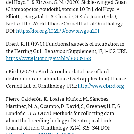
del Hoyo, J., & Kirwan, G. M. (2020). Sickle-winged Guan
(Chamaepetes goudotii), version 1.0. In J. del Hoyo, A.
Elliott, J. Sargatal, D. A. Christie, & E. de Juana (eds.),
Birds of the World. Ithaca: Cornell Lab of Ornithology.
DOI:
https://doi.org/10.2173/bow.siwgua1.01
Drent, R. H. (1970). Functional aspects of incubation in
the Herring Gull. Behaviour Supplement, 17, 1–132. URL:
https://www.jstor.org/stable/30039168
eBird. (2025). eBird: An online database of bird
distribution and abundance (web application). Ithaca:
Cornell Lab of Ornithology. URL:
http://www.ebird.org
Fierro‐Calderón, K., Loaiza‐Muñoz, M., Sánchez‐
Martínez, M. A., Ocampo, D., David, S., Greeney, H. F., &
Londoño, G. A. (2021). Methods for collecting data
about the breeding biology of Neotropical birds.
Journal of Field Ornithology, 92(4), 315–341. DOI: