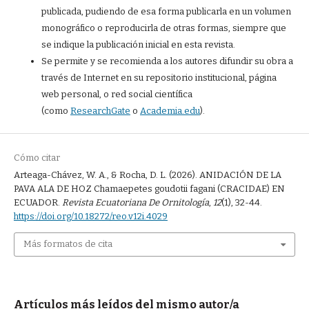
publicada, pudiendo de esa forma publicarla en un volumen
monográfico o reproducirla de otras formas, siempre que
se indique la publicación inicial en esta revista.
Se permite y se recomienda a los autores difundir su obra a
través de Internet en su repositorio institucional, página
web personal, o red social científica
(como
ResearchGate
o
Academia.edu
).
Cómo citar
Arteaga-Chávez, W. A., & Rocha, D. L. (2026). ANIDACIÓN DE LA
PAVA ALA DE HOZ Chamaepetes goudotii fagani (CRACIDAE) EN
ECUADOR.
Revista Ecuatoriana De Ornitología
,
12
(1), 32-44.
https://doi.org/10.18272/reo.v12i.4029
Más formatos de cita
Artículos más leídos del mismo autor/a