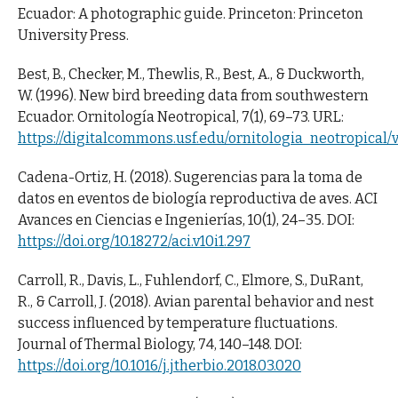
Ecuador: A photographic guide. Princeton: Princeton
University Press.
Best, B., Checker, M., Thewlis, R., Best, A., & Duckworth,
W. (1996). New bird breeding data from southwestern
Ecuador. Ornitología Neotropical, 7(1), 69–73. URL:
https://digitalcommons.usf.edu/ornitologia_neotropical/vo
Cadena-Ortiz, H. (2018). Sugerencias para la toma de
datos en eventos de biología reproductiva de aves. ACI
Avances en Ciencias e Ingenierías, 10(1), 24–35. DOI:
https://doi.org/10.18272/aci.v10i1.297
Carroll, R., Davis, L., Fuhlendorf, C., Elmore, S., DuRant,
R., & Carroll, J. (2018). Avian parental behavior and nest
success influenced by temperature fluctuations.
Journal of Thermal Biology, 74, 140–148. DOI:
https://doi.org/10.1016/j.jtherbio.2018.03.020