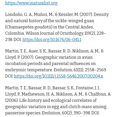
https://www.inaturalist.org
Londoño, G. A., Muñoz, M., & Kessler, M. (2007). Density
and natural history of the sickle-winged guan
(Chamaepetes goudotii) in the Central Andes,
Colombia. Wilson Journal of Ornithology, 119(2), 228–
238. DOI:
https://doi.org/10.1676/06-041.1
Martin, T. E., Auer, S. K., Bassar, R. D., Niklison, A. M., &
Lloyd, P. (2007). Geographic variation in avian
incubation periods and parental influences on
embryonic temperature. Evolution, 61(11), 2558–2569.
DOI:
https://doi.org/10.1111/j.1558-5646.2007.00204.x
Martin, T. E., Bassar, R. D., Bassar, S. K., Fontaine, J. J.,
Lloyd, P., Mathewson, H. A., Niklison, A. M., & Chalfoun, A.
(2006). Life‐history and ecological correlates of
geographic variation in egg and clutch mass among
passerine species. Evolution, 60(2), 390–398. DOI: