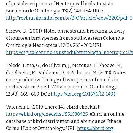
of nest descriptions of Neotropical birds. Revista
Brasileira de Ornitologia, 13(2), 143–154. URL:
http://revbrasilornitol.com.br/BJO/article/view/2201/pdf_
Strewe, R. (2001). Notes on nests and breeding activity
of fourteen bird species from southwestern Colombia.
Ornitología Neotropical, 12(3), 265–269. URL:
https://digitalcommons.usf.edu/ornitologia_neotropical/vo
Toledo-Lima, G., de Oliveira, J., Marques, T., Phoeve, M.,
de Oliveira, M., Valdenor, D., & Pichorim, M. (2013). Notes
on reproductive biology of two species of cracids in
northeastern Brazil. Wilson Journal of Ornithology,
125(3), 665–669. DOI:
https://doi.org/10.1676/12-149.1
Valencia, L. (2019, Enero 14). eBird checklist:
https://ebird.org/checklist/S51688425
. eBird: an online
database of bird distribution and abundance. Ithaca:
Cornell Lab of Ornithology. URL:
https://ebird.org