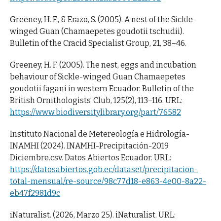
Greeney, H. F., & Erazo, S. (2005). A nest of the Sickle-
winged Guan (Chamaepetes goudotii tschudii).
Bulletin of the Cracid Specialist Group, 21, 38–46.
Greeney, H. F. (2005). The nest, eggs and incubation
behaviour of Sickle-winged Guan Chamaepetes
goudotii fagani in western Ecuador. Bulletin of the
British Ornithologists’ Club, 125(2), 113–116. URL:
https://www.biodiversitylibrary.org/part/76582
Instituto Nacional de Metereología e Hidrología-
INAMHI (2024). INAMHI-Precipitación-2019
Diciembre.csv. Datos Abiertos Ecuador. URL:
https://datosabiertos.gob.ec/dataset/precipitacion-
total-mensual/re-source/98c77d18-e863-4e00-8a22-
eb47f2981d9c
iNaturalist. (2026, Marzo 25). iNaturalist. URL: