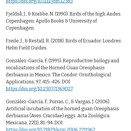
https://doi.org/10.1111/jofo.12383
Fjeldså, J., & Krabbe, N. (1990). Birds of the high Andes.
Copenhagen: Apollo Books & University of
Copenhagen.
Freile, J., & Restall, R. (2018). Birds of Ecuador. Londres:
Helm Field Guides.
González-García, F. (1995). Reproductive biology and
vocalizations of the Horned Guan Oreophasis
derbianus in Mexico. The Condor: Ornithological
Applications, 97, 415–426. DOI:
https://doi.org/10.2307/1369027
González-García, F., Porras, C., & Vargas, J. (2006).
Artificial incubation of the horned guan Oreophasis
derbianus (Aves: Cracidae) eggs. Acta Zoológica
Mexicana, 22(1), 81–94. DOI:
https://doi.org/10.21829/azm.2006.2211962