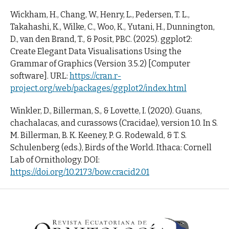
Wickham, H., Chang, W., Henry, L., Pedersen, T. L.,
Takahashi, K., Wilke, C., Woo, K., Yutani, H., Dunnington,
D., van den Brand, T., & Posit, PBC. (2025). ggplot2:
Create Elegant Data Visualisations Using the
Grammar of Graphics (Version 3.5.2) [Computer
software]. URL:
https://cran.r-
project.org/web/packages/ggplot2/index.html
Winkler, D., Billerman, S., & Lovette, I. (2020). Guans,
chachalacas, and curassows (Cracidae), version 1.0. In S.
M. Billerman, B. K. Keeney, P. G. Rodewald, & T. S.
Schulenberg (eds.), Birds of the World. Ithaca: Cornell
Lab of Ornithology. DOI:
https://doi.org/10.2173/bow.cracid2.01