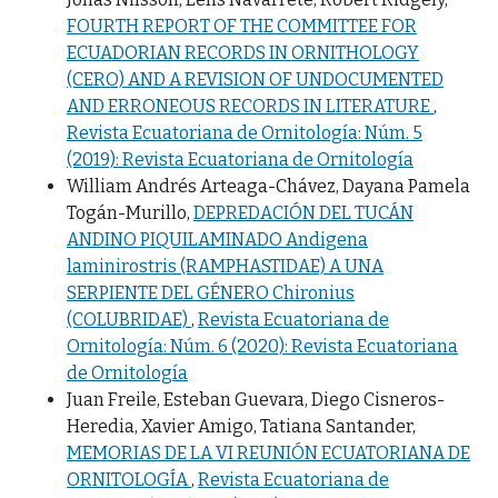
FOURTH REPORT OF THE COMMITTEE FOR
ECUADORIAN RECORDS IN ORNITHOLOGY
(CERO) AND A REVISION OF UNDOCUMENTED
AND ERRONEOUS RECORDS IN LITERATURE
,
Revista Ecuatoriana de Ornitología: Núm. 5
(2019): Revista Ecuatoriana de Ornitología
William Andrés Arteaga-Chávez, Dayana Pamela
Togán-Murillo,
DEPREDACIÓN DEL TUCÁN
ANDINO PIQUILAMINADO Andigena
laminirostris (RAMPHASTIDAE) A UNA
SERPIENTE DEL GÉNERO Chironius
(COLUBRIDAE)
,
Revista Ecuatoriana de
Ornitología: Núm. 6 (2020): Revista Ecuatoriana
de Ornitología
Juan Freile, Esteban Guevara, Diego Cisneros-
Heredia, Xavier Amigo, Tatiana Santander,
MEMORIAS DE LA VI REUNIÓN ECUATORIANA DE
ORNITOLOGÍA
,
Revista Ecuatoriana de