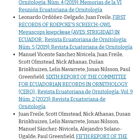
Ornitología: Núm. 4 (2019): Memorias de la VI
Reunión Ecuatoriana de Ornitología
Leonardo Ordóñez-Delgado, Juan Freile,
FIRST
RECORDS OF KOEPCKE'S SCREECH-OWL
Megascops koepckeae (AVES: STRIGIDAE) IN
ECUADOR
,
Revista Ecuatoriana de Ornitología:
Núm. 5 (2019): Revista Ecuatoriana de Ornitología
Manuel Vicente Sanchez Nivicela, Juan Freile,
Scott Olmstead, Nick Athanas, Dušan
Brinkhuizen, Lelis Navarrete, Jonas Nilsson, Paul
Greenfield,
SIXTH REPORT OF THE COMMITTEE
FOR ECUADORIAN RECORDS IN ORNITHOLOGY
(CERO)
,
Revista Ecuatoriana de Ornitología: Vol. 9
Núm. 2 (2023): Revista Ecuatoriana de
Ornitología
Juan Freile, Scott Olmstead, Nick Athanas, Dusan
Brinkhuizen, Lelis Navarrete, Jonas Nilsson,
Manuel Sánchez-Nivicela, Alejandro Solano-
Ugalde, Paul Greenfield,
FIFTH REPORT OF THE