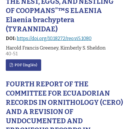
THE NEST, EGGS, AND NESTLING
OF COOPMANS"™S ELAENIA
Elaenia brachyptera
(TYRANNIDAE)
DOI:
https://doi.org/10.18272/reo.vi5.1080
Harold Francis Greeney, Kimberly S. Sheldon
40-51
PDF (Inglés)
FOURTH REPORT OF THE
COMMITTEE FOR ECUADORIAN
RECORDS IN ORNITHOLOGY (CERO)
AND A REVISION OF
UNDOCUMENTED AND