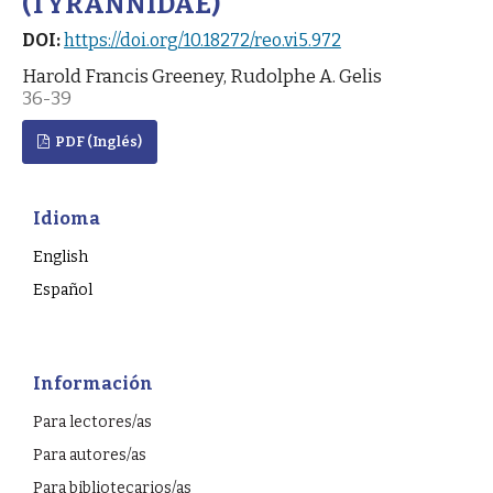
(TYRANNIDAE)
DOI:
https://doi.org/10.18272/reo.vi5.972
Harold Francis Greeney, Rudolphe A. Gelis
36-39
PDF (Inglés)
Idioma
English
Español
Información
Para lectores/as
Para autores/as
Para bibliotecarios/as