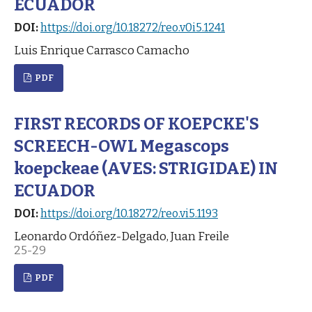
ECUADOR
DOI:
https://doi.org/10.18272/reo.v0i5.1241
Luis Enrique Carrasco Camacho
PDF
FIRST RECORDS OF KOEPCKE'S
SCREECH-OWL Megascops
koepckeae (AVES: STRIGIDAE) IN
ECUADOR
DOI:
https://doi.org/10.18272/reo.vi5.1193
Leonardo Ordóñez-Delgado, Juan Freile
25-29
PDF