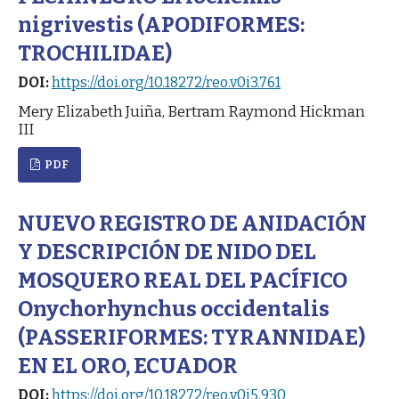
nigrivestis (APODIFORMES:
TROCHILIDAE)
DOI:
https://doi.org/10.18272/reo.v0i3.761
Mery Elizabeth Juiña, Bertram Raymond Hickman
III
PDF
NUEVO REGISTRO DE ANIDACIÓN
Y DESCRIPCIÓN DE NIDO DEL
MOSQUERO REAL DEL PACÍFICO
Onychorhynchus occidentalis
(PASSERIFORMES: TYRANNIDAE)
EN EL ORO, ECUADOR
DOI:
https://doi.org/10.18272/reo.v0i5.930