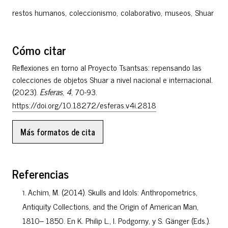
restos humanos
,
coleccionismo
,
colaborativo
,
museos
,
Shuar
Cómo citar
Reflexiones en torno al Proyecto Tsantsas: repensando las
colecciones de objetos Shuar a nivel nacional e internacional.
(2023).
Esferas
,
4
, 70-93.
https://doi.org/10.18272/esferas.v4i.2818
Más formatos de cita
Referencias
Achim, M. (2014). Skulls and Idols: Anthropometrics,
Antiquity Collections, and the Origin of American Man,
1810– 1850. En K. Philip L., I. Podgorny, y S. Gänger (Eds.).