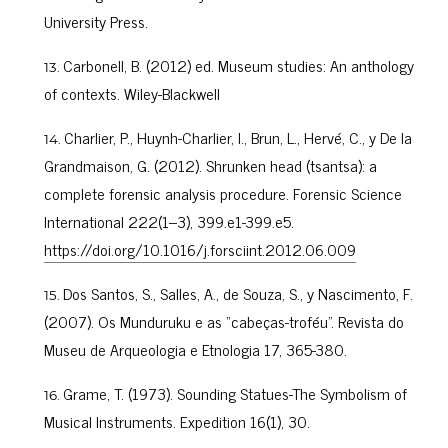
University Press.
Carbonell, B. (2012) ed. Museum studies: An anthology
of contexts. Wiley-Blackwell
Charlier, P., Huynh-Charlier, I., Brun, L., Hervé, C., y De la
Grandmaison, G. (2012). Shrunken head (tsantsa): a
complete forensic analysis procedure. Forensic Science
International 222(1–3), 399.e1-399.e5.
https://doi.org/10.1016/j.forsciint.2012.06.009
Dos Santos, S., Salles, A., de Souza, S., y Nascimento, F.
(2007). Os Munduruku e as “cabeças-troféu”. Revista do
Museu de Arqueologia e Etnologia 17, 365-380.
Grame, T. (1973). Sounding Statues-The Symbolism of
Musical Instruments. Expedition 16(1), 30.