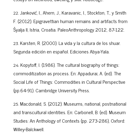
Janković, I., Ahern, J., Karavanic, I., Stockton, T., y Smith
F. (2012). Epigravettian human remains and artifacts from
Šyalja II, Istria, Croatia. PaleoAnthropology 2012, 87-122.
Karsten, R. (2000). La vida y la cultura de los shuar.
Segunda edición en español. Ediciones Abya-Yala.
Kopytoff, I. (1986). The cultural biography of things:
commoditization as process. En: Appadurai, A. (ed). The
Social Life of Things: Commodities in Cultural Perspective
(pp.64-91). Cambridge University Press.
Macdonald, S. (2012). Museums, national, postnational
and transcultural identities. En: Carbonell, B. (ed). Museum
Studies: An Anthology of Contexts (pp. 273-286), Oxford:
Willey-Balckwell.