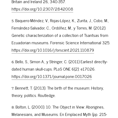
Britain and Ireland 26, 340-357.
https://doi.org/10.2307/2842008
Baquero-Méndez, V., Rojas-López, K., Zurita, J., Cobo, M.,
Fernández-Salvador, C., Ordóñez, M., y Torres, M. (2012).
Genetic characterization of a collection of Tsantsas from
Ecuadorian museums. Forensic Science International 325.
https://doi.org/10.1016/j.forsciint.2021.110879
Bello, S., Simon A., y Stringer, C. (2011) Earliest directly-
dated human skull-cups. PLoS ONE 6(2): e17026.
https://doi.org/10.1371/journal.pone.0017026
Bennett, T. (2013). The birth of the museum: History,
theory, politics. Routledge.
Bolton, L. (2000). 10. The Object in View: Aborigines,
Melanesians, and Museums. En Emplaced Myth (pp. 215-