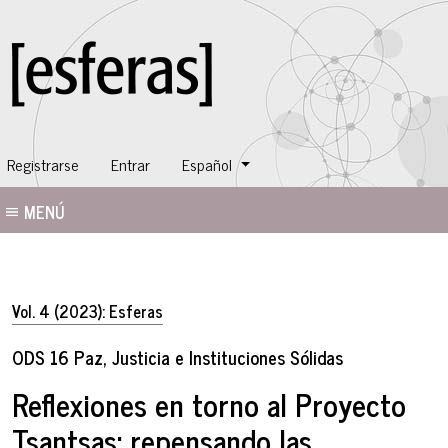
Cambiar el idioma. El idioma actual es:
Registrarse
Entrar
Español
MENÚ
Vol. 4 (2023): Esferas
ODS 16 Paz, Justicia e Instituciones Sólidas
Reflexiones en torno al Proyecto
Tsantsas: repensando las