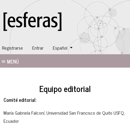
Cambiar el idioma. El idioma actual es:
Registrarse
Entrar
Español
MENÚ
Equipo editorial
Comité editorial:
María Gabriela Falconí, Universidad San Francisco de Quito USFQ,
Ecuador