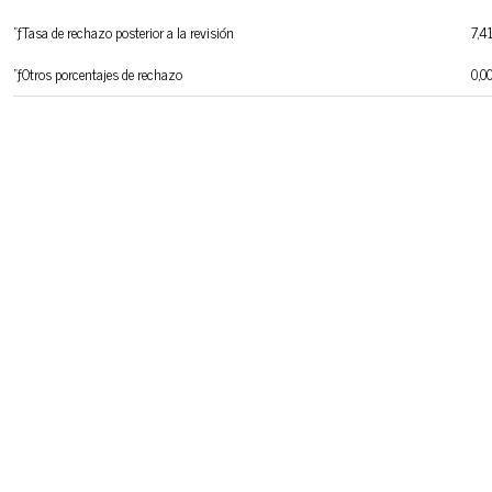
"ƒTasa de rechazo posterior a la revisión
7,4
"ƒOtros porcentajes de rechazo
0,0