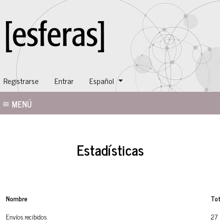
Cambiar el idioma. El idioma actual es:
Registrarse
Entrar
Español
MENÚ
Estadísticas
Nombre
Tot
Envíos recibidos
27