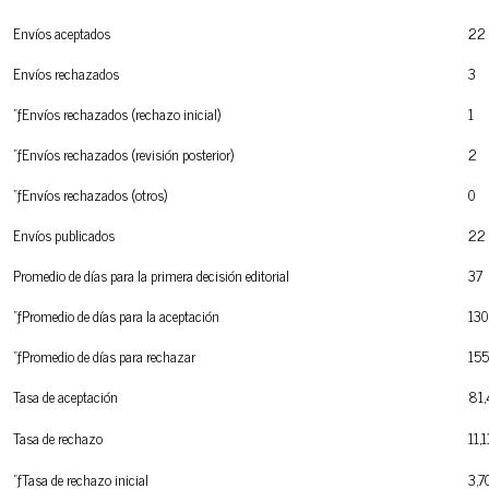
Envíos aceptados
22
Envíos rechazados
3
"ƒEnvíos rechazados (rechazo inicial)
1
"ƒEnvíos rechazados (revisión posterior)
2
"ƒEnvíos rechazados (otros)
0
Envíos publicados
22
Promedio de días para la primera decisión editorial
37
"ƒPromedio de días para la aceptación
130
"ƒPromedio de días para rechazar
155
Tasa de aceptación
81
Tasa de rechazo
11,1
"ƒTasa de rechazo inicial
3,7