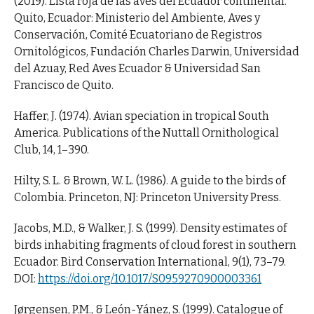
(2019). Lista roja de las aves del Ecuador continental.
Quito, Ecuador: Ministerio del Ambiente, Aves y
Conservación, Comité Ecuatoriano de Registros
Ornitológicos, Fundación Charles Darwin, Universidad
del Azuay, Red Aves Ecuador & Universidad San
Francisco de Quito.
Haffer, J. (1974). Avian speciation in tropical South
America. Publications of the Nuttall Ornithological
Club, 14, 1–390.
Hilty, S. L. & Brown, W. L. (1986). A guide to the birds of
Colombia. Princeton, NJ: Princeton University Press.
Jacobs, M.D., & Walker, J. S. (1999). Density estimates of
birds inhabiting fragments of cloud forest in southern
Ecuador. Bird Conservation International, 9(1), 73–79.
DOI:
https://doi.org/10.1017/S0959270900003361
Jørgensen, P.M., & León-Yánez, S. (1999). Catalogue of