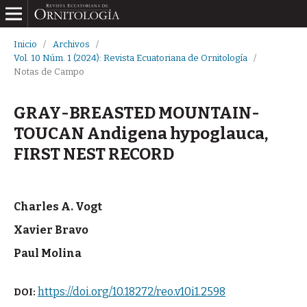
Inicio
/
Archivos
/
Vol. 10 Núm. 1 (2024): Revista Ecuatoriana de Ornitología
/
Notas de Campo
GRAY-BREASTED MOUNTAIN-
TOUCAN Andigena hypoglauca,
FIRST NEST RECORD
Charles A. Vogt
Xavier Bravo
Paul Molina
https://doi.org/10.18272/reo.v10i1.2598
DOI: