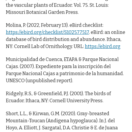
the vascular plants of Ecuador. Vol. 75. St. Louis:
Missouri Botanical Garden Press.
Molina, P. (2022, February 13). eBird checklist:
https://ebird.org/checklist/S102577517
. eBird: an online
database of bird distribution and abundance. Ithaca,
NY: Cornell Lab of Ornithology. URL:
https://ebird.org
Municipalidad de Cuenca, ETAPA & Parque Nacional
Cajas. (2007). Expediente para la inscripción del
Parque Nacional Cajas a patrimonio de la humanidad.
UNESCO (unpublished report).
Ridgely, R.S., & Greenfield, P.J. (2001). The birds of
Ecuador. Ithaca, NY: Cornell University Press.
Short, L.L., & Kirwan, G.M. (2020). Gray-breasted
Mountain-Toucan (Andigena hypoglauca). In J. del
Hoyo, A. Elliott, J. Sargatal, D.A. Christie & E. de Juana