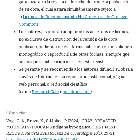
garantizarán a la revista el derecho de primera publicación
de su obra, el cuál estará simultáneamente sujeto a
la
Licencia de Reconocimiento No Comercial de Creative
Commons
.
Los autores/as podrán adoptar otros acuerdos de licencia
no exclusiva de distribución de la versión de la obra
publicada, pudiendo de esa forma publicarla en un volumen
monográfico o reproducirla de otras formas, siempre que
se indique la publicación inicial en esta revista.
Se permite y se recomienda a los autores difundir su obra a
través de Internet en su repositorio institucional, página
web personal, o red social científica
(como
ResearchGate
o
Academia.edu
).
Cómo citar
Vogt, C. A., Bravo, X., & Molina, P. (2024). GRAY-BREASTED
MOUNTAIN-TOUCAN Andigena hypoglauca, FIRST NEST
RECORD.
Revista Ecuatoriana De Ornitología
,
10
(1), 29-31.
https://doi.org/10.18272/reo.v10i1.2598