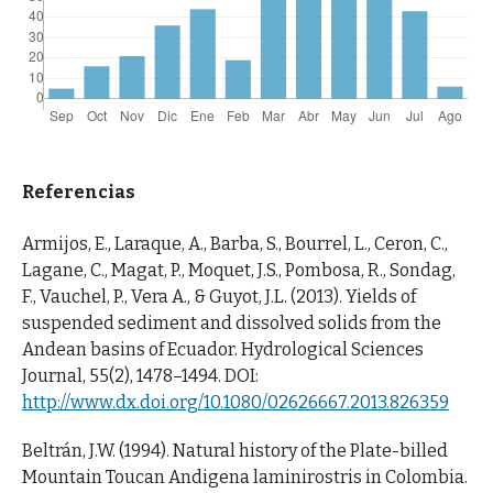
Referencias
Armijos, E., Laraque, A., Barba, S., Bourrel, L., Ceron, C.,
Lagane, C., Magat, P., Moquet, J.S., Pombosa, R., Sondag,
F., Vauchel, P., Vera A., & Guyot, J.L. (2013). Yields of
suspended sediment and dissolved solids from the
Andean basins of Ecuador. Hydrological Sciences
Journal, 55(2), 1478–1494. DOI:
http://www.dx.doi.org/10.1080/02626667.2013.826359
Beltrán, J.W. (1994). Natural history of the Plate-billed
Mountain Toucan Andigena laminirostris in Colombia.