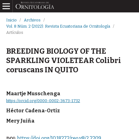
Inicio
/
Archivos
/
Vol. 8 Núm. 2 (2022): Revista Ecuatoriana de Ornitología
/
Artículos
BREEDING BIOLOGY OF THE
SPARKLING VIOLETEAR Colibri
coruscans IN QUITO
Maartje Musschenga
https://orcid.org/0000-0002-3673-1732
Héctor Cadena-Ortiz
Mery Juiña
https://doi.org/10.18272/reo.v8i2.2209
DOI: