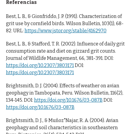
Referencias
Best, L. B., & Gionfriddo, J. P. (1991). Characterization of
grit use by cornfield birds. Wilson Bulletin, 103(1), 68-
82. URL:
https://www.jstor.org/stable/4162970
Best, L. B., & Stafford, T. R. (2002). Influence of daily grit
consumption rate and diet on gizzard grit counts.
Journal of Wildlife Management, 66, 381-391. DOI:
https://doi.org/10.2307/3803171
DOI:
https://doi.org/10.2307/3803171
Brightsmith, D. J. (2004). Effects of weather on avian
geophagy in Tambopata, Peru. Wilson Bulletin, 116(2),
134-145. DOI:
https://doi.org/10.1676/03-087B
DOI:
https://doi.org/10.1676/03-087B
Brightsmith, D. J., & Muñoz"Najar, R. A. (2004). Avian
geophagy and soil characteristics in southeastern