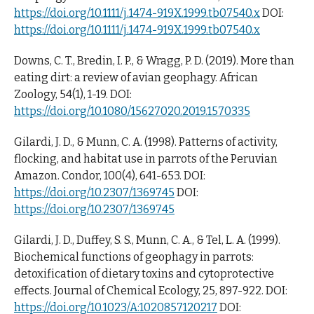
https://doi.org/10.1111/j.1474-919X.1999.tb07540.x
DOI:
https://doi.org/10.1111/j.1474-919X.1999.tb07540.x
Downs, C. T., Bredin, I. P., & Wragg, P. D. (2019). More than
eating dirt: a review of avian geophagy. African
Zoology, 54(1), 1-19. DOI:
https://doi.org/10.1080/15627020.2019.1570335
Gilardi, J. D., & Munn, C. A. (1998). Patterns of activity,
flocking, and habitat use in parrots of the Peruvian
Amazon. Condor, 100(4), 641-653. DOI:
https://doi.org/10.2307/1369745
DOI:
https://doi.org/10.2307/1369745
Gilardi, J. D., Duffey, S. S., Munn, C. A., & Tel, L. A. (1999).
Biochemical functions of geophagy in parrots:
detoxification of dietary toxins and cytoprotective
effects. Journal of Chemical Ecology, 25, 897-922. DOI:
https://doi.org/10.1023/A:1020857120217
DOI: