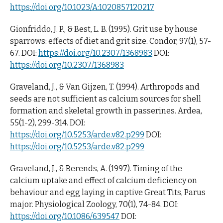
https://doi.org/10.1023/A:1020857120217
Gionfriddo, J. P., & Best, L. B. (1995). Grit use by house
sparrows: effects of diet and grit size. Condor, 97(1), 57-
67. DOI:
https://doi.org/10.2307/1368983
DOI:
https://doi.org/10.2307/1368983
Graveland, J., & Van Gijzen, T. (1994). Arthropods and
seeds are not sufficient as calcium sources for shell
formation and skeletal growth in passerines. Ardea,
55(1-2), 299-314. DOI:
https://doi.org/10.5253/arde.v82.p299
DOI:
https://doi.org/10.5253/arde.v82.p299
Graveland, J., & Berends, A. (1997). Timing of the
calcium uptake and effect of calcium deficiency on
behaviour and egg laying in captive Great Tits, Parus
major. Physiological Zoology, 70(1), 74-84. DOI:
https://doi.org/10.1086/639547
DOI: