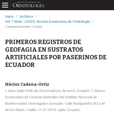
Inicio
/
Archivos
/
Vol. 7 Núm. 1 (2021): Revista Ecuatoriana de Ornitología
/
Comunicaciones Cortas
PRIMEROS REGISTROS DE
GEOFAGIA EN SUSTRATOS
ARTIFICIALES POR PASERINOS DE
ECUADOR
Héctor Cadena-Ortiz
1. Aves Quito (Club de observadores de aves), Ecuador. 2. Museo
Ecuatoriano de Ciencias Naturales del Instituto Nacional de
Biodiversidad. Investigador Asociado. Calle Rumipamba 341 y Av.
de los Shyris. Casilla: 17-07-8976. Quito, Ecuador.