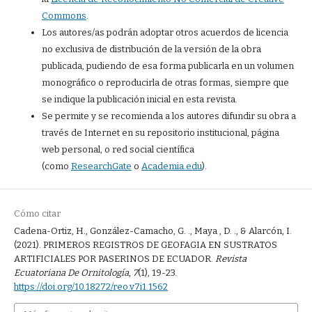
Commons
.
Los autores/as podrán adoptar otros acuerdos de licencia
no exclusiva de distribución de la versión de la obra
publicada, pudiendo de esa forma publicarla en un volumen
monográfico o reproducirla de otras formas, siempre que
se indique la publicación inicial en esta revista.
Se permite y se recomienda a los autores difundir su obra a
través de Internet en su repositorio institucional, página
web personal, o red social científica
(como
ResearchGate
o
Academia.edu
).
Cómo citar
Cadena-Ortiz, H., González-Camacho, G. ., Maya , D. ., & Alarcón, I.
(2021). PRIMEROS REGISTROS DE GEOFAGIA EN SUSTRATOS
ARTIFICIALES POR PASERINOS DE ECUADOR.
Revista
Ecuatoriana De Ornitología
,
7
(1), 19-23.
https://doi.org/10.18272/reo.v7i1.1562