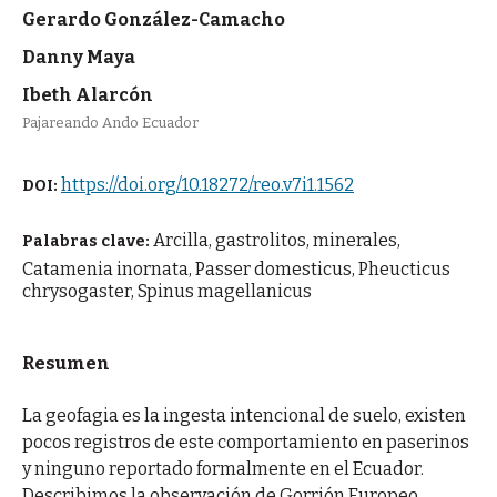
Gerardo González-Camacho
Danny Maya
Ibeth Alarcón
Pajareando Ando Ecuador
https://doi.org/10.18272/reo.v7i1.1562
DOI:
Arcilla, gastrolitos, minerales,
Palabras clave:
Catamenia inornata, Passer domesticus, Pheucticus
chrysogaster, Spinus magellanicus
Resumen
La geofagia es la ingesta intencional de suelo, existen
pocos registros de este comportamiento en paserinos
y ninguno reportado formalmente en el Ecuador.
Describimos la observación de Gorrión Europeo