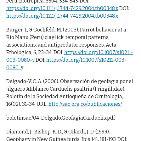
Peru. Biotropica, 36(4), 534-543. DOI:
https://doi.org/10.1111/j.1744-7429.2004.tb00348.x
DOI:
https://doi.org/10.1111/j.1744-7429.2004.tb00348.x
Burger, J., & Gochfeld, M. (2003). Parrot behavior at a
Rio Manu (Peru) clay lick: temporal patterns,
associations, and antipredator responses. Acta
Ethologica, 6, 23-34. DOI:
https://doi.org/10.1007/s10211-
003-0080-y
DOI:
https://doi.org/10.1007/s10211-003-
0080-y
Delgado-V, C. A. (2006). Observación de geofagia por el
Jilguero Aliblanco Carduelis psaltria (Fringillidae).
Boletín de la Sociedad Antioqueña de Ornitología,
16(02), 31-34. URL:
http://sao.org.co/publicaciones/
boletinsao/04-Delgado.GeofagiaCarduelis.pdf
Diamond, J., Bishop, K. D., & Gilardi, J. D. (1999).
Geophagy in New Guinea birds. Ibis 141, 181-193. DOI: