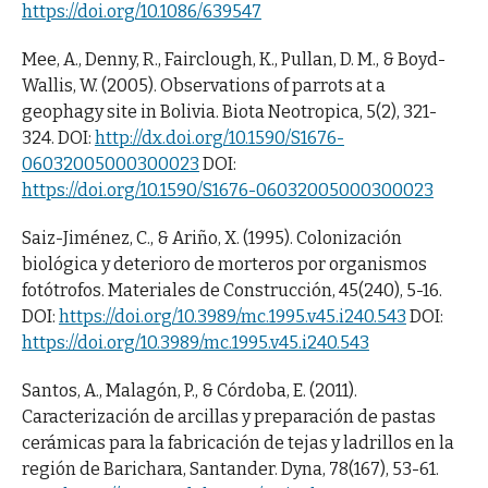
https://doi.org/10.1086/639547
Mee, A., Denny, R., Fairclough, K., Pullan, D. M., & Boyd-
Wallis, W. (2005). Observations of parrots at a
geophagy site in Bolivia. Biota Neotropica, 5(2), 321-
324. DOI:
http://dx.doi.org/10.1590/S1676-
06032005000300023
DOI:
https://doi.org/10.1590/S1676-06032005000300023
Saiz-Jiménez, C., & Ariño, X. (1995). Colonización
biológica y deterioro de morteros por organismos
fotótrofos. Materiales de Construcción, 45(240), 5-16.
DOI:
https://doi.org/10.3989/mc.1995.v45.i240.543
DOI:
https://doi.org/10.3989/mc.1995.v45.i240.543
Santos, A., Malagón, P., & Córdoba, E. (2011).
Caracterización de arcillas y preparación de pastas
cerámicas para la fabricación de tejas y ladrillos en la
región de Barichara, Santander. Dyna, 78(167), 53-61.