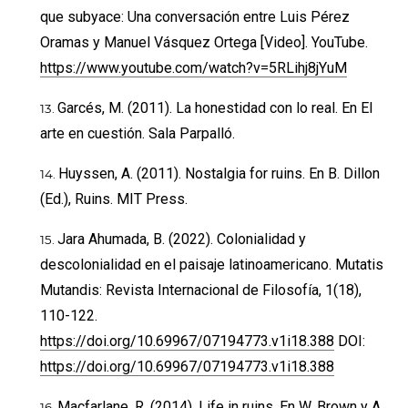
que subyace: Una conversación entre Luis Pérez
Oramas y Manuel Vásquez Ortega [Video]. YouTube.
https://www.youtube.com/watch?v=5RLihj8jYuM
Garcés, M. (2011). La honestidad con lo real. En El
arte en cuestión. Sala Parpalló.
Huyssen, A. (2011). Nostalgia for ruins. En B. Dillon
(Ed.), Ruins. MIT Press.
Jara Ahumada, B. (2022). Colonialidad y
descolonialidad en el paisaje latinoamericano. Mutatis
Mutandis: Revista Internacional de Filosofía, 1(18),
110-122.
https://doi.org/10.69967/07194773.v1i18.388
DOI:
https://doi.org/10.69967/07194773.v1i18.388
Macfarlane, R. (2014). Life in ruins. En W. Brown y A.