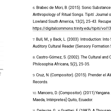
Brabec de Mori, B. (2015). Sonic Substance
Anthropology of Ritual Songs. Tipití: Journal 
Lowland South America, 13(2), 25-43. Recup
https://digitalcommons.trinity.edu/tipiti/vol
Bull, M., y Back, L. (2003). Introduction: In
Auditory Cultural Reader (Sensory Formation 
Castro-Gómez, S. (2002). The Cultural and C
Philosophia Africana, 5(2), 25-35.
Cruz, N. (Compositor). (2015). Prender el A
Records.
Mancero, D. (Compositor). (2011).Yangana. [
Maeda, Intérpretes] Quito, Ecuador.
Deleuze, G., y Guattari, F. (1987). A Thousa