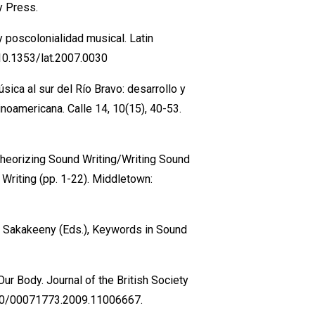
y Press.
y poscolonialidad musical. Latin
10.1353/lat.2007.0030
úsica al sur del Río Bravo: desarrollo y
noamericana. Calle 14, 10(15), 40-53.
 Theorizing Sound Writing/Writing Sound
 Writing (pp. 1-22). Middletown:
M. Sakakeeny (Eds.), Keywords in Sound
Our Body. Journal of the British Society
1080/00071773.2009.11006667.