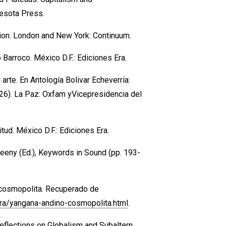
nesota Press.
tion. London and New York: Continuum.
 Barroco. México D.F.: Ediciones Era.
el arte. En Antología Bolivar Echeverría:
-426). La Paz: Oxfam yVicepresidencia del
tud. México D.F.: Ediciones Era.
keeny (Ed.), Keywords in Sound (pp. 193-
 cosmopolita. Recuperado de
ra/yangana-andino-cosmopolita.html
.
 reflections on Globalism and Subaltern