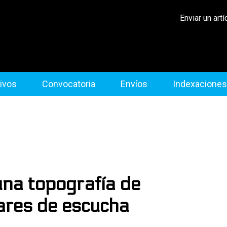
Enviar un artí
ivos
Convocatoria
Envíos
Indexaciones
una topografía de
lares de escucha