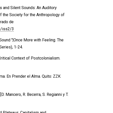
s and Silent Sounds: An Auditory
of the Society for the Anthropology of
erado de
13/iss2/3
to Sound "¦Once More with Feeling. The
Series), 1-24.
ritical Context of Postcolonialism.
lma. En Prender el Alma. Quito: ZZK
D. Mancero, R. Becerra, S. Regianni y T.
nd Plateaus: Capitalism and