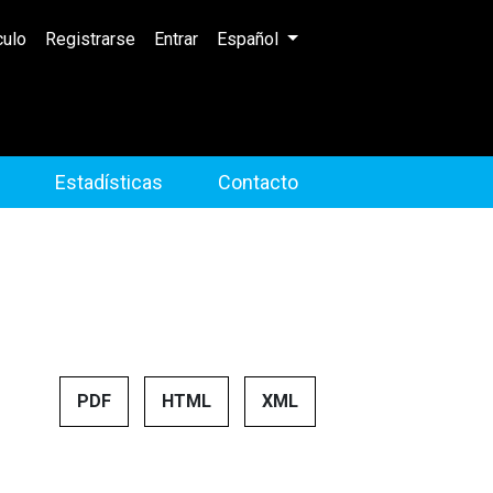
Cambiar el idioma. El idioma actual 
culo
Registrarse
Entrar
Español
Estadísticas
Contacto
PDF
HTML
XML