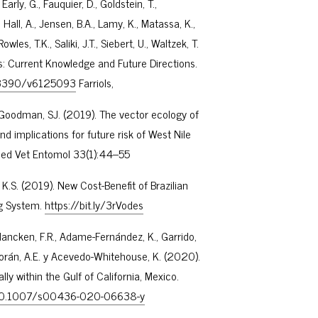
Early, G., Fauquier, D., Goldstein, T.,
, Hall, A., Jensen, B.A., Lamy, K., Matassa, K.,
owles, T.K., Saliki, J.T., Siebert, U., Waltzek, T.
us: Current Knowledge and Future Directions.
0.3390/v6125093
Farriols,
 Goodman, SJ. (2019). The vector ecology of
d implications for future risk of West Nile
Med Vet Entomol 33(1):44–55
o K.S. (2019). New Cost-Benefit of Brazilian
ng System.
https://bit.ly/3rVodes
rplancken, F.R., Adame-Fernández, K., Garrido,
es-Morán, A.E. y Acevedo-Whitehouse, K. (2020).
ially within the Gulf of California, Mexico.
g/10.1007/s00436-020-06638-y