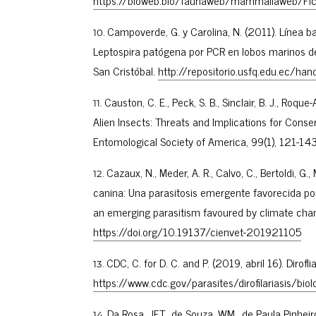
https://bioweb.bio/faunaweb/mammaliaweb/Fi
Campoverde, G. y Carolina, N. (2011). Línea b
Leptospira patógena por PCR en lobos marinos de
San Cristóbal.
http://repositorio.usfq.edu.ec/
Causton, C. E., Peck, S. B., Sinclair, B. J., Roque
Alien Insects: Threats and Implications for Conse
Entomological Society of America, 99(1), 121-14
Cazaux, N., Meder, A. R., Calvo, C., Bertoldi, G., M
canina: Una parasitosis emergente favorecida por 
an emerging parasitism favoured by climate chang
https://doi.org/10.19137/cienvet-201921105
CDC, C. for D. C. and P. (2019, abril 16). Dirof
https://www.cdc.gov/parasites/dirofilariasis/bio
Da Rosa, JFT., de Souza, WM., de Paula Pinheiro,