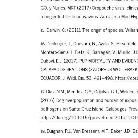
GO. y Nunes, MRT (2017) Oropouche virus: clinica
a neglected Orthobunyavirus. Am J Trop Med H
Darwin, C. (2011). The origin of species. Willia
Denkinger, J., Guevara, N., Ayala, S., Hirschfeld,
Montero-Serra, I., Fietz, K., Barragán, V., Murillo, J
Dubovi, E.J. (2017). PUP MORTALITY AND EVID
GALAPAGOS SEA LIONS (ZALOPHUS WOLLEBAEKI
ECUADOR. J. Wildl. Dis. 53, 491–498.
https://do
Diaz, N.M., Mendez, G.S., Grijalva, C.J., Walden,
(2016). Dog overpopulation and burden of exposu
pathogens on Santa Cruz Island, Galapagos. Prev
https://doi.org/10.1016/j.prevetmed.2015.11.01
Duignan, P.J., Van Bressem, M.F., Baker, J.D., Ba