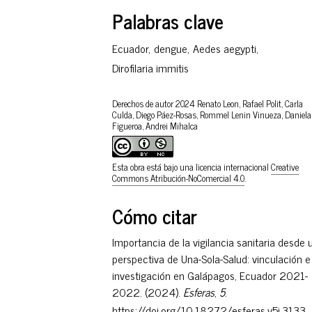
Palabras clave
Ecuador
,
dengue
,
Aedes aegypti
,
Dirofilaria immitis
Derechos de autor 2024 Renato Leon, Rafael Polit, Carla
Culda, Diego Páez-Rosas, Rommel Lenin Vinueza, Daniela
Figueroa, Andrei Mihalca
Esta obra está bajo una licencia internacional
Creative
Commons Atribución-NoComercial 4.0
.
Cómo citar
Importancia de la vigilancia sanitaria desde 
perspectiva de Una-Sola-Salud: vinculación e
investigación en Galápagos, Ecuador 2021-
2022. (2024).
Esferas
,
5
.
https://doi.org/10.18272/esferas.v5i.3133