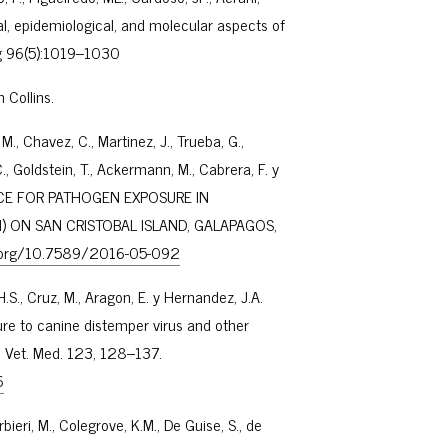
l, epidemiological, and molecular aspects of
yg 96(5):1019–1030
m Collins.
 M., Chavez, C., Martinez, J., Trueba, G.,
.C., Goldstein, T., Ackermann, M., Cabrera, F. y
ENCE FOR PATHOGEN EXPOSURE IN
) ON SAN CRISTOBAL ISLAND, GALAPAGOS,
i.org/10.7589/2016-05-092
 H.S., Cruz, M., Aragon, E. y Hernandez, J.A.
re to canine distemper virus and other
. Vet. Med. 123, 128–137.
6
rbieri, M., Colegrove, K.M., De Guise, S., de