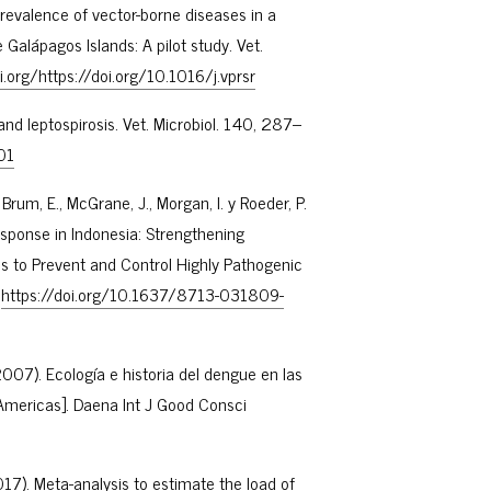
 Prevalence of vector-borne diseases in a
Galápagos Islands: A pilot study. Vet.
i.org/https://doi.org/10.1016/j.vprsr
and leptospirosis. Vet. Microbiol. 140, 287–
01
G., Brum, E., McGrane, J., Morgan, I. y Roeder, P.
esponse in Indonesia: Strengthening
 to Prevent and Control Highly Pathogenic
,
https://doi.org/10.1637/8713-031809-
 (2007). Ecología e historia del dengue en las
 Americas]. Daena Int J Good Consci
2017). Meta-analysis to estimate the load of