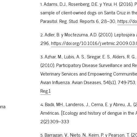
Adams, D.J., Rosenberg, D.E. y Yirui, H. (2016).
sample of client-owned dogs on Santa Cruz in the 
Parasitol. Reg. Stud. Reports 6, 28–30,
https://do
Adler, B. y Moctezuma, A.D. (2010). Leptospira 
296,
https://doi.org/10.1016/j.vetmic.2009.03.
Azhar, M., Lubis, A. S., Siregar, E. S., Alders, R. 
(2010). Participatory Disease Surveillance and R
Veterinary Services and Empowering Communities
Avian Influenza. Avian Diseases, 54(s1), 749-753
Reg.1
Badii, MH., Landeros, J., Cerna, E. y Abreu, JL.
una
Américas. [Ecology and history of dengue in the
2(2):309–333
Barragan, V., Nieto, N., Keim, P. y Pearson, T. (