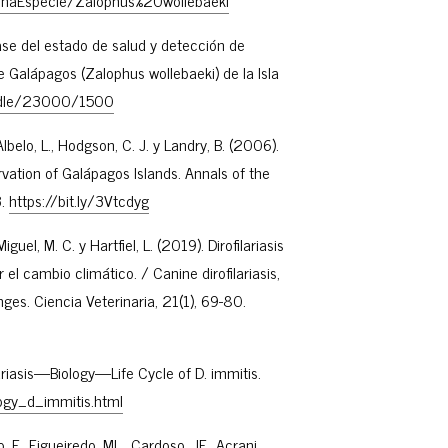
chaEspecie/Zalophus%20wollebaeki
ase del estado de salud y detección de
 Galápagos (Zalophus wollebaeki) de la Isla
handle/23000/1500
-Albelo, L., Hodgson, C. J. y Landry, B. (2006).
rvation of Galápagos Islands. Annals of the
3.
https://bit.ly/3Vtcdyg
iguel, M. C. y Hartfiel, L. (2019). Dirofilariasis
el cambio climático. / Canine dirofilariasis,
es. Ciencia Veterinaria, 21(1), 69-80.
liariasis—Biology—Life Cycle of D. immitis.
logy_d_immitis.html
 F., Figueiredo, ML., Cardoso, JF., Acrani,