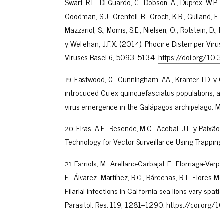
Swart, R.L., Di Guardo, G., Dobson, A., Duprex, W.P., 
Goodman, S.J., Grenfell, B., Groch, K.R., Gulland, F.
Mazzariol, S., Morris, S.E., Nielsen, O., Rotstein, D., R
y Wellehan, J.F.X. (2014). Phocine Distemper Vir
Viruses-Basel 6, 5093–5134.
https://doi.org/1
Eastwood, G., Cunningham, AA., Kramer, LD. y
introduced Culex quinquefasciatus populations, an
virus emergence in the Galápagos archipelago. 
Eiras, A.E., Resende, M.C., Acebal, J.L. y Paixã
Technology for Vector Surveillance Using Trappi
Farriols, M., Arellano-Carbajal, F., Elorriaga-Ve
E., Álvarez- Martínez, R.C., Bárcenas, R.T., Flor
Filarial infections in California sea lions vary spat
Parasitol. Res. 119, 1281–1290.
https://doi.or