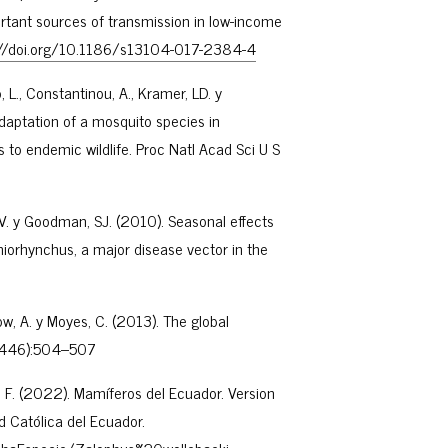
ortant sources of transmission in low-income
://doi.org/10.1186/s13104-017-2384-4
, L., Constantinou, A., Kramer, LD. y
daptation of a mosquito species in
s to endemic wildlife. Proc Natl Acad Sci U S
 V. y Goodman, SJ. (2010). Seasonal effects
iorhynchus, a major disease vector in the
rlow, A. y Moyes, C. (2013). The global
(7446):504–507
 A. F. (2022). Mamíferos del Ecuador. Version
d Católica del Ecuador.