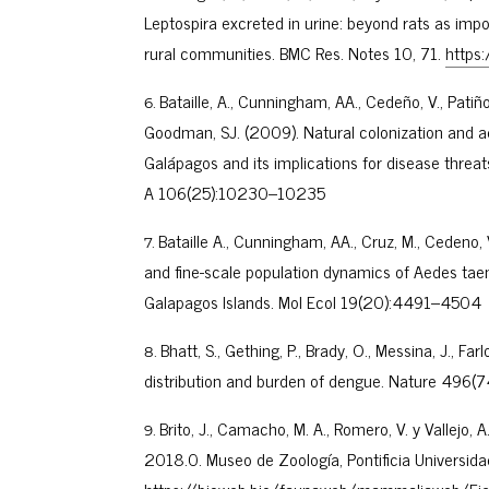
Leptospira excreted in urine: beyond rats as imp
rural communities. BMC Res. Notes 10, 71.
https
Bataille, A., Cunningham, AA., Cedeño, V., Patiño
Goodman, SJ. (2009). Natural colonization and a
Galápagos and its implications for disease threat
A 106(25):10230–10235
Bataille A., Cunningham, AA., Cruz, M., Cedeno,
and fine-scale population dynamics of Aedes taen
Galapagos Islands. Mol Ecol 19(20):4491–4504
Bhatt, S., Gething, P., Brady, O., Messina, J., Fa
distribution and burden of dengue. Nature 496
Brito, J., Camacho, M. A., Romero, V. y Vallejo,
2018.0. Museo de Zoología, Pontificia Universida