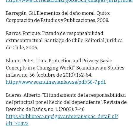
https://www.cortenacional.gob.ec/cnj/images/jurisprude
Barragán, Gil. Elementos del daño moral. Quito:
Corporación de Estudios y Publicaciones, 2008.
Barros, Enrique. Tratado de responsabilidad
extracontractual. Santiago de Chile: Editorial Jurídica
de Chile, 2006.
Blume, Peter. “Data Protection and Privacy: Basic
Concepts in a Changing World”. Scandinavian Studies
in Law, no. 56. (octubre de 2010): 152-64.
https://www.scandinavianlaw.se/pdf/56-7.pdf
.
Bueres, Alberto. “El fundamento de la responsabilidad
del principal por el hecho del dependiente”. Revista de
Derecho de Daños, no. 1. (2003): 7-46.
https://biblioteca.mpf.gov.ar/meran/opac-detail.pl?
id1=30422
.