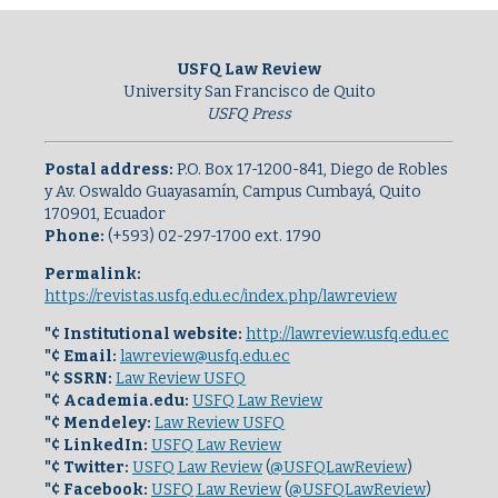
USFQ Law Review
University San Francisco de Quito
USFQ Press
Postal address:
P.O. Box 17-1200-841, Diego de Robles
y Av. Oswaldo Guayasamín, Campus Cumbayá, Quito
170901, Ecuador
Phone:
(+593) 02-297-1700 ext. 1790
Permalink:
https://revistas.usfq.edu.ec/index.php/lawreview
"¢ Institutional website:
http://lawreview.usfq.edu.ec
"¢ Email:
lawreview@usfq.edu.ec
"¢ SSRN:
Law Review USFQ
"¢ Academia.edu:
USFQ Law Review
"¢ Mendeley:
Law Review USFQ
"¢ LinkedIn:
USFQ Law Review
"¢ Twitter:
USFQ Law Review
(
@USFQLawReview
)
"¢ Facebook:
USFQ Law Review
(
@USFQLawReview
)