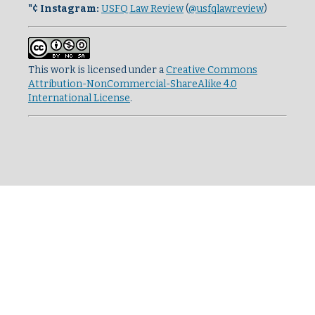
"¢ Instagram:
USFQ Law Review
(
@usfqlawreview
)
This work is licensed under a
Creative Commons
Attribution-NonCommercial-ShareAlike 4.0
International License
.