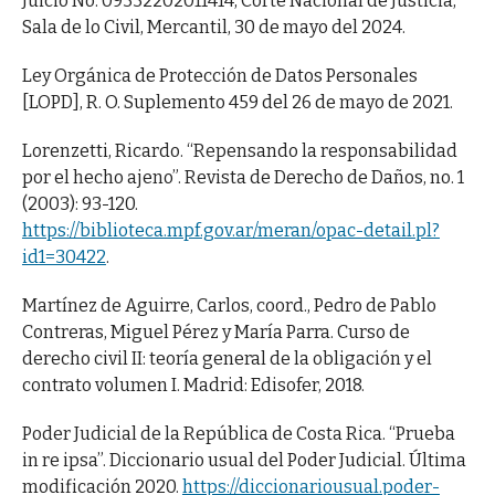
Juicio No. 09332­2020­11414, Corte Nacional de Justicia,
Sala de lo Civil, Mercantil, 30 de mayo del 2024.
Ley Orgánica de Protección de Datos Personales
[LOPD], R. O. Suplemento 459 del 26 de mayo de 2021.
Lorenzetti, Ricardo. “Repensando la responsabilidad
por el hecho ajeno”. Revista de Derecho de Daños, no. 1
(2003): 93-120.
https://biblioteca.mpf.gov.ar/meran/opac-detail.pl?
id1=30422
.
Martínez de Aguirre, Carlos, coord., Pedro de Pablo
Contreras, Miguel Pérez y María Parra. Curso de
derecho civil II: teoría general de la obligación y el
contrato volumen I. Madrid: Edisofer, 2018.
Poder Judicial de la República de Costa Rica. “Prueba
in re ipsa”. Diccionario usual del Poder Judicial. Última
modificación 2020.
https://diccionariousual.poder-