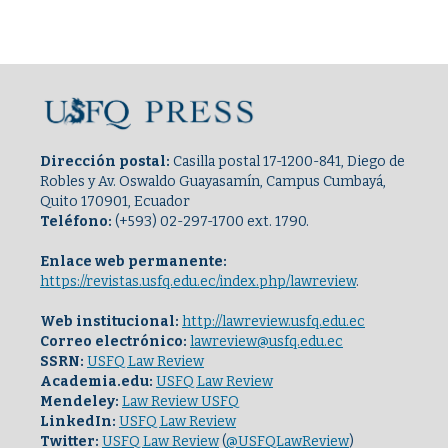
Dirección postal:
Casilla postal 17-1200-841, Diego de
Robles y Av. Oswaldo Guayasamín, Campus Cumbayá,
Quito 170901, Ecuador
Teléfono:
(+593) 02-297-1700 ext. 1790.
Enlace web permanente:
https://revistas.usfq.edu.ec/index.php/lawreview
.
Web institucional:
http://lawreview.usfq.edu.ec
Correo electrónico:
lawreview@usfq.edu.ec
SSRN:
USFQ Law Review
Academia.edu:
USFQ Law Review
Mendeley:
Law Review USFQ
LinkedIn:
USFQ Law Review
Twitter:
USFQ Law Review
(
@USFQLawReview
)