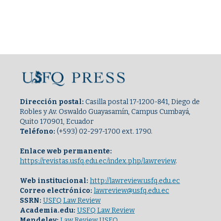
Dirección postal:
Casilla postal 17-1200-841, Diego de
Robles y Av. Oswaldo Guayasamín, Campus Cumbayá,
Quito 170901, Ecuador
Teléfono:
(+593) 02-297-1700 ext. 1790.
Enlace web permanente:
https://revistas.usfq.edu.ec/index.php/lawreview
.
Web institucional:
http://lawreview.usfq.edu.ec
Correo electrónico:
lawreview@usfq.edu.ec
SSRN:
USFQ Law Review
Academia.edu:
USFQ Law Review
Mendeley:
Law Review USFQ