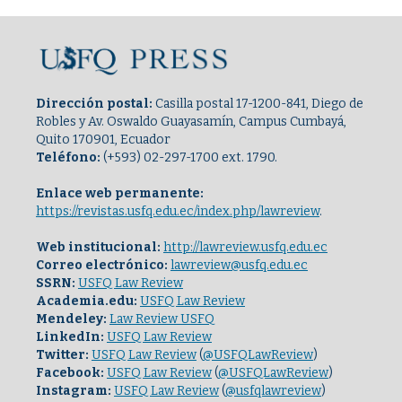
Dirección postal:
Casilla postal 17-1200-841, Diego de
Robles y Av. Oswaldo Guayasamín, Campus Cumbayá,
Quito 170901, Ecuador
Teléfono:
(+593) 02-297-1700 ext. 1790.
Enlace web permanente:
https://revistas.usfq.edu.ec/index.php/lawreview
.
Web institucional:
http://lawreview.usfq.edu.ec
Correo electrónico:
lawreview@usfq.edu.ec
SSRN:
USFQ Law Review
Academia.edu:
USFQ Law Review
Mendeley:
Law Review USFQ
LinkedIn:
USFQ Law Review
Twitter:
USFQ Law Review
(
@USFQLawReview
)
Facebook:
USFQ Law Review
(
@USFQLawReview
)
Instagram:
USFQ Law Review
(
@usfqlawreview
)